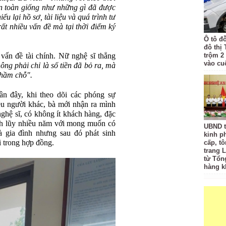
n toàn giống như những gì đã được
ểu lại hồ sơ, tài liệu và quá trình tư
rất nhiều vấn đề mà tại thời điểm ký
Ô tô đ
đô thị
vấn đề tài chính. Nữ nghệ sĩ thẳng
trộm 2
vào cu
ông phải chỉ là số tiền đã bỏ ra, mà
nhầm chỗ".
n đây, khi theo dõi các phóng sự
ều người khác, bà mới nhận ra mình
ghệ sĩ, có không ít khách hàng, đặc
 tích lũy nhiều năm với mong muốn có
UBND t
 gia đình nhưng sau đó phát sinh
kinh p
 trong hợp đồng.
cấp, tô
trang L
từ Tổn
hàng k