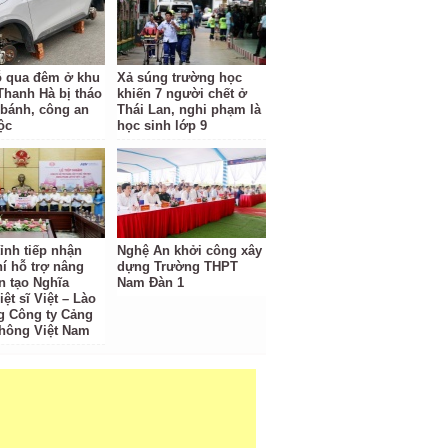
ỗ qua đêm ở khu
Xả súng trường học
 Thanh Hà bị tháo
khiến 7 người chết ở
 bánh, công an
Thái Lan, nghi phạm là
ộc
học sinh lớp 9
ỉnh tiếp nhận
Nghệ An khởi công xây
hí hỗ trợ nâng
dựng Trường THPT
n tạo Nghĩa
Nam Đàn 1
iệt sĩ Việt – Lào
g Công ty Cảng
hông Việt Nam