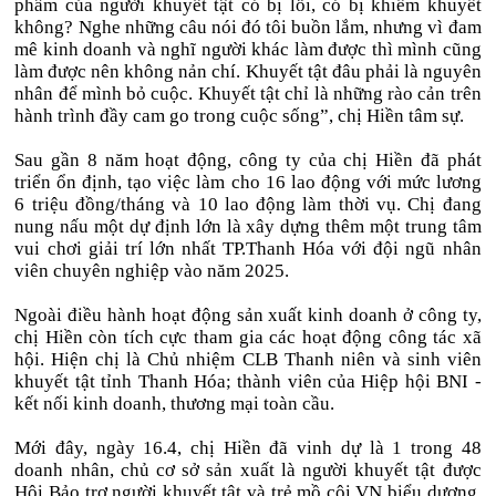
phẩm của người khuyết tật có bị lỗi, có bị khiếm khuyết
không? Nghe những câu nói đó tôi buồn lắm, nhưng vì đam
mê kinh doanh và nghĩ người khác làm được thì mình cũng
làm được nên không nản chí. Khuyết tật đâu phải là nguyên
nhân để mình bỏ cuộc. Khuyết tật chỉ là những rào cản trên
hành trình đầy cam go trong cuộc sống”, chị Hiền tâm sự.
Sau gần 8 năm hoạt động, công ty của chị Hiền đã phát
triển ổn định, tạo việc làm cho 16 lao động với mức lương
6 triệu đồng/tháng và 10 lao động làm thời vụ. Chị đang
nung nấu một dự định lớn là xây dựng thêm một trung tâm
vui chơi giải trí lớn nhất TP.Thanh Hóa với đội ngũ nhân
viên chuyên nghiệp vào năm 2025.
Ngoài điều hành hoạt động sản xuất kinh doanh ở công ty,
chị Hiền còn tích cực tham gia các hoạt động công tác xã
hội. Hiện chị là Chủ nhiệm CLB Thanh niên và sinh viên
khuyết tật tỉnh Thanh Hóa; thành viên của Hiệp hội BNI -
kết nối kinh doanh, thương mại toàn cầu.
Mới đây, ngày 16.4, chị Hiền đã vinh dự là 1 trong 48
doanh nhân, chủ cơ sở sản xuất là người khuyết tật được
Hội Bảo trợ người khuyết tật và trẻ mồ côi VN biểu dương.