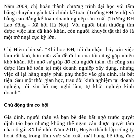
Năm 2009, chị hoàn thành chương trình đại học với tấm
bằng chuyên ngành tài chính kế toán (Trường ĐH Vinh) và
bằng cao đẳng kế toán doanh nghiệp sản xuất (Trường ĐH
Lao động - Xã hội Hà Nội). Với người bình thường tìm
được việc làm đã khó khăn, còn người khuyết tật thì đó là
một trở ngại cực kỳ lớn.
Chị Hiền chia sẻ: “Khi học ĐH, tôi đã nhận thấy xin việc
làm rất khó, hơn nữa vấn đề đi lại của tôi cũng gặp nhiều
khó khăn. Rồi nhờ sự giúp đỡ của người thân, tôi cũng xin
được làm kế toán tại một doanh nghiệp xây dựng, nhưng
việc đi lại hằng ngày phải phụ thuộc vào gia đình, rất bất
tiện. Sau một thời gian học, trau dồi kinh nghiệm tại doanh
nghiệp, tôi xin bố mẹ nghỉ làm, tự khởi nghiệp kinh
doanh”.
Chủ động tìm cơ hội
Gia đình, người thân và bạn bè đều bất ngờ trước quyết
định táo bạo nhưng không thể ngăn cản được quyết tâm
của cô gái 8X bé nhỏ. Năm 2010, Huyền thành lập công ty
hoạt động trong lĩnh vực sản xuất mặt hàng bê tông đúc