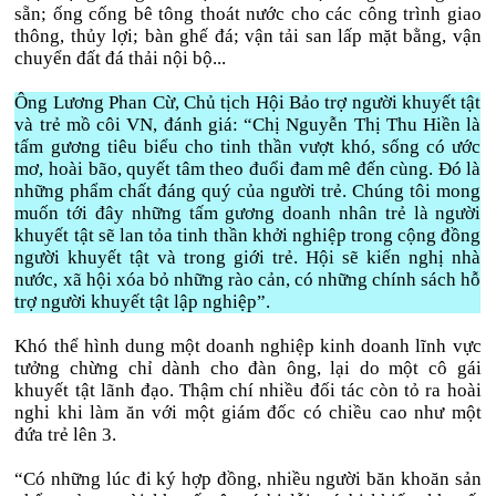
sẵn; ống cống bê tông thoát nước cho các công trình giao
thông, thủy lợi; bàn ghế đá; vận tải san lấp mặt bằng, vận
chuyển đất đá thải nội bộ...
Ông Lương Phan Cừ, Chủ tịch Hội Bảo trợ người khuyết tật
và trẻ mồ côi VN, đánh giá: “Chị Nguyễn Thị Thu Hiền là
tấm gương tiêu biểu cho tinh thần vượt khó, sống có ước
mơ, hoài bão, quyết tâm theo đuổi đam mê đến cùng. Đó là
những phẩm chất đáng quý của người trẻ. Chúng tôi mong
muốn tới đây những tấm gương doanh nhân trẻ là người
khuyết tật sẽ lan tỏa tinh thần khởi nghiệp trong cộng đồng
người khuyết tật và trong giới trẻ. Hội sẽ kiến nghị nhà
nước, xã hội xóa bỏ những rào cản, có những chính sách hỗ
trợ người khuyết tật lập nghiệp”.
Khó thể hình dung một doanh nghiệp kinh doanh lĩnh vực
tưởng chừng chỉ dành cho đàn ông, lại do một cô gái
khuyết tật lãnh đạo. Thậm chí nhiều đối tác còn tỏ ra hoài
nghi khi làm ăn với một giám đốc có chiều cao như một
đứa trẻ lên 3.
“Có những lúc đi ký hợp đồng, nhiều người băn khoăn sản