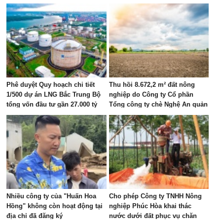
Phê duyệt Quy hoạch chi tiết
Thu hồi 8.672,2 m² đất nông
1/500 dự án LNG Bắc Trung Bộ
nghiệp do Công ty Cổ phần
tổng vốn đầu tư gần 27.000 tỷ
Tổng công ty chè Nghệ An quản
đồng tại Hà Tĩnh
lý
Nhiều công ty của "Huấn Hoa
Cho phép Công ty TNHH Nông
Hồng" không còn hoạt động tại
nghiệp Phúc Hòa khai thác
địa chỉ đã đăng ký
nước dưới đất phục vụ chăn