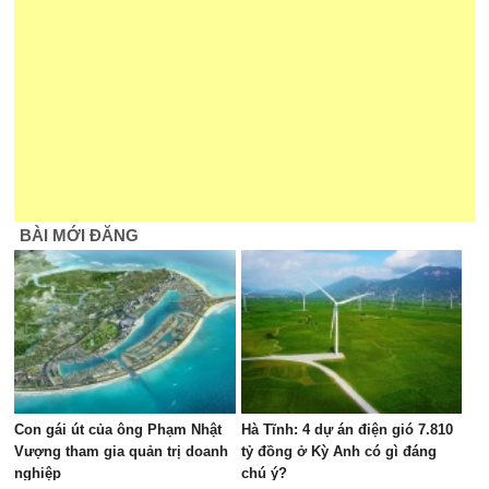
BÀI MỚI ĐĂNG
Con gái út của ông Phạm Nhật
Hà Tĩnh: 4 dự án điện gió 7.810
Vượng tham gia quản trị doanh
tỷ đồng ở Kỳ Anh có gì đáng
nghiệp
chú ý?