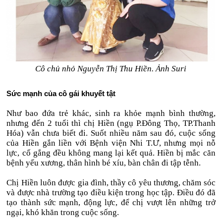
Cô chủ nhỏ Nguyễn Thị Thu Hiền. Ảnh Suri
Sức mạnh của cô gái khuyết tật
Như bao đứa trẻ khác, sinh ra khỏe mạnh bình thường,
nhưng đến 2 tuổi thì chị Hiền (ngụ P.Đông Thọ, TP.Thanh
Hóa) vẫn chưa biết đi. Suốt nhiều năm sau đó, cuộc sống
của Hiền gắn liền với Bệnh viện Nhi T.Ư, nhưng mọi nỗ
lực, cố gắng đều không mang lại kết quả. Hiền bị mắc căn
bệnh yếu xương, thân hình bé xíu, bàn chân đi tập tễnh.
Chị Hiền luôn được gia đình, thầy cô yêu thương, chăm sóc
và được nhà trường tạo điều kiện trong học tập. Điều đó đã
tạo thành sức mạnh, động lực, để chị vượt lên những trở
ngại, khó khăn trong cuộc sống.