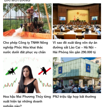
BÀI MỚI ĐĂNG
Cho phép Công ty TNHH Nông
Vì sao đề xuất tăng vốn dự án
nghiệp Phúc Hòa khai thác
đường sắt Lào Cai – Hà Nội –
nước dưới đất phục vụ chăn
Hải Phòng lên gần 290.000 tỷ
nuôi tập trung tại xã Phúc Lộc
đồng?
Hoa hậu Mai Phương Thúy từng
PNJ triệu tập họp bất thường
xuất hiện tại những doanh
nghiệp nào?