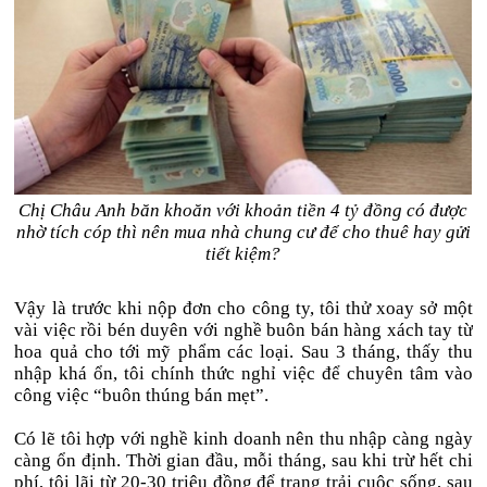
Chị Châu Anh băn khoăn với khoản tiền 4 tỷ đồng có được
nhờ tích cóp thì nên mua nhà chung cư để cho thuê hay gửi
tiết kiệm?
Vậy là trước khi nộp đơn cho công ty, tôi thử xoay sở một
vài việc rồi bén duyên với nghề buôn bán hàng xách tay từ
hoa quả cho tới mỹ phẩm các loại. Sau 3 tháng, thấy thu
nhập khá ổn, tôi chính thức nghỉ việc để chuyên tâm vào
công việc “buôn thúng bán mẹt”.
Có lẽ tôi hợp với nghề kinh doanh nên thu nhập càng ngày
càng ổn định. Thời gian đầu, mỗi tháng, sau khi trừ hết chi
phí, tôi lãi từ 20-30 triệu đồng để trang trải cuộc sống, sau