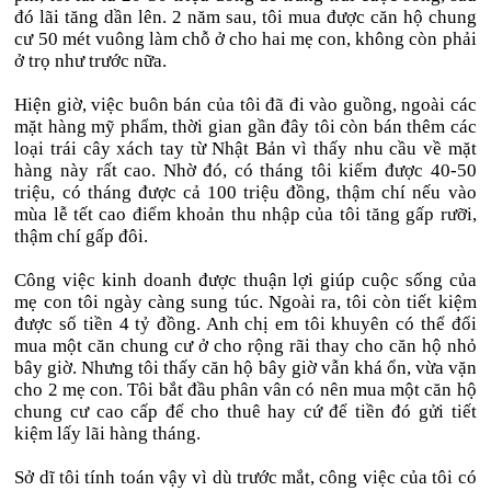
đó lãi tăng dần lên. 2 năm sau, tôi mua được căn hộ chung
cư 50 mét vuông làm chỗ ở cho hai mẹ con, không còn phải
ở trọ như trước nữa.
Hiện giờ, việc buôn bán của tôi đã đi vào guồng, ngoài các
mặt hàng mỹ phẩm, thời gian gần đây tôi còn bán thêm các
loại trái cây xách tay từ Nhật Bản vì thấy nhu cầu về mặt
hàng này rất cao. Nhờ đó, có tháng tôi kiếm được 40-50
triệu, có tháng được cả 100 triệu đồng, thậm chí nếu vào
mùa lễ tết cao điểm khoản thu nhập của tôi tăng gấp rưỡi,
thậm chí gấp đôi.
Công việc kinh doanh được thuận lợi giúp cuộc sống của
mẹ con tôi ngày càng sung túc. Ngoài ra, tôi còn tiết kiệm
được số tiền 4 tỷ đồng. Anh chị em tôi khuyên có thể đổi
mua một căn chung cư ở cho rộng rãi thay cho căn hộ nhỏ
bây giờ. Nhưng tôi thấy căn hộ bây giờ vẫn khá ổn, vừa vặn
cho 2 mẹ con. Tôi bắt đầu phân vân có nên mua một căn hộ
chung cư cao cấp để cho thuê hay cứ để tiền đó gửi tiết
kiệm lấy lãi hàng tháng.
Sở dĩ tôi tính toán vậy vì dù trước mắt, công việc của tôi có