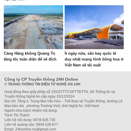
Cảng Hàng không Quảng Trị
Ít ngày nữa, sân bay quốc tế
tăng tốc toàn diện để về đích
duy nhất mang hình bông hoa ở
Việt Nam sẽ tái xuất
Công ty CP Truyền thông 24H Online
®
TRANG THÔNG TIN ĐIỆN TỬ NGHỆ AN 24H
Hoạt động theo giấy phép số 155/STTTT-GPTTĐTTH, Sở Thông tin và
Truyền thông Nghệ An cấp ngày 25/12/2024
Địa chỉ: Tầng 4, Trung tâm Văn hóa – Thể thao và Truyền thông, đường Lê
Mao kéo dài , phường Trường Vinh, tỉnh Nghệ An, Việt Nam
Người chịu trách nhiệm nội dung:
Trịnh Thị Thành
Liên hệ nội dung: 0978.928.730
Liên hệ quảng cáo: 0948.528.677
Email: 24honline.na@gmail.com