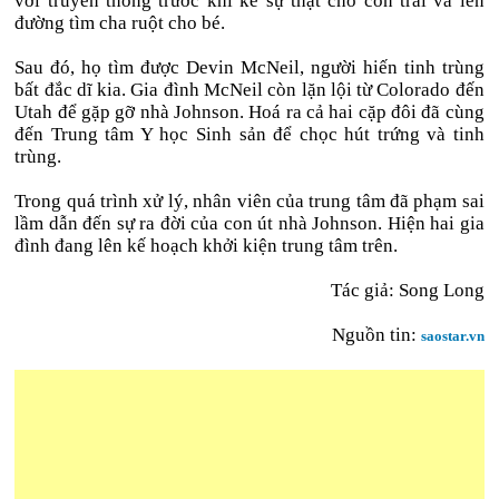
với truyền thông trước khi kể sự thật cho con trai và lên
đường tìm cha ruột cho bé.
Sau đó, họ tìm được Devin McNeil, người hiến tinh trùng
bất đắc dĩ kia. Gia đình McNeil còn lặn lội từ Colorado đến
Utah để gặp gỡ nhà Johnson. Hoá ra cả hai cặp đôi đã cùng
đến Trung tâm Y học Sinh sản để chọc hút trứng và tinh
trùng.
Trong quá trình xử lý, nhân viên của trung tâm đã phạm sai
lầm dẫn đến sự ra đời của con út nhà Johnson. Hiện hai gia
đình đang lên kế hoạch khởi kiện trung tâm trên.
Tác giả: Song Long
Nguồn tin:
saostar.vn