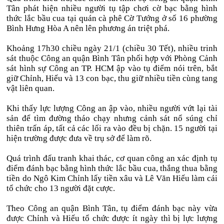
Tân phát hiện nhiều người tụ tập chơi cờ bạc bằng hình
thức lắc bầu cua tại quán cà phê Cờ Tướng ở số 16 phường
Bình Hưng Hòa A nên lên phương án triệt phá.
Khoảng 17h30 chiều ngày 21/1 (chiều 30 Tết), nhiều trinh
sát thuộc Công an quận Bình Tân phối hợp với Phòng Cảnh
sát hình sự Công an TP. HCM ập vào tụ điểm nói trên, bắt
giữ Chỉnh, Hiếu và 13 con bạc, thu giữ nhiều tiền cùng tang
vật liên quan.
Khi thấy lực lượng Công an ập vào, nhiều người vứt lại tài
sản để tìm đường tháo chạy nhưng cảnh sát nổ súng chỉ
thiên trấn áp, tất cả các lối ra vào đều bị chặn. 15 người tại
hiện trường được đưa về trụ sở để làm rõ.
Quá trình đấu tranh khai thác, cơ quan công an xác định tụ
điểm đánh bạc bằng hình thức lắc bầu cua, thắng thua bằng
tiền do Ngô Kim Chỉnh lấy tiền xâu và Lê Văn Hiếu làm cái
tổ chức cho 13 người đặt cược.
Theo Công an quận Bình Tân, tụ điểm đánh bạc này vừa
được Chỉnh và Hiếu tổ chức được ít ngày thì bị lực lượng