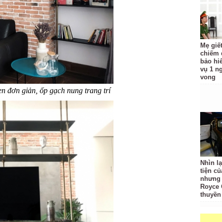
Mẹ giế
chiếm đ
bảo hi
vụ 1 n
vong
n đơn giản, ốp gạch nung trang trí
Nhìn l
tiện củ
nhưng c
Royce 
thuyền