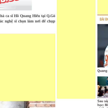
hà ca sĩ Hồ Quang Hiếu tại Q.Gò
BÀI Đ
c nghệ sĩ chọn làm nơi để chụp
Quang 
Sau sá
học: M