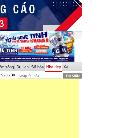
ộc sống
Du lịch
Số hóa
Nhà đẹp
Xe
8.928.730