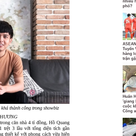
nhiêu 
phó?
ASEAN 
Tuyển 
hàng lo
trận g
Huấn H
'giang
cuộc k
 khá thành công trong showbiz
Công 
N HƯƠNG
trong căn nhà 4 tỉ đồng, Hồ Quang
trệt 3 lầu với tổng diện tích gần
g thiết kế với phong cách vừa hiện