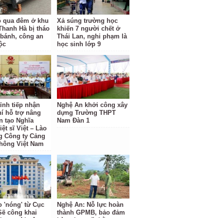
ỗ qua đêm ở khu
Xả súng trường học
 Thanh Hà bị tháo
khiến 7 người chết ở
 bánh, công an
Thái Lan, nghi phạm là
ộc
học sinh lớp 9
ỉnh tiếp nhận
Nghệ An khởi công xây
hí hỗ trợ nâng
dựng Trường THPT
n tạo Nghĩa
Nam Đàn 1
iệt sĩ Việt – Lào
g Công ty Cảng
hông Việt Nam
o 'nóng' từ Cục
Nghệ An: Nỗ lực hoàn
Sẽ công khai
thành GPMB, bảo đảm