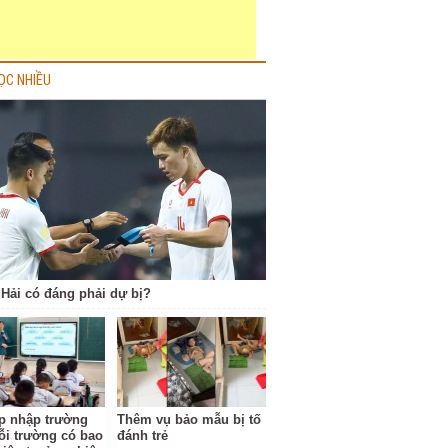
ỌC NHIỀU
Hải có đáng phải dự bị?
p nhập trường
Thêm vụ bảo mẫu bị tố
ỗi trường có bao
đánh trẻ