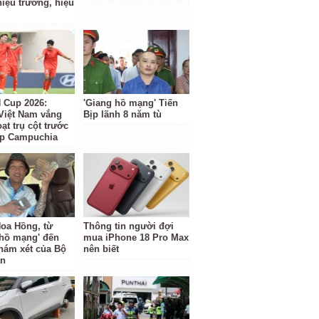
hiệu trưởng, hiệu
Cup 2026:
'Giang hồ mạng' Tiến
Việt Nam vắng
Bịp lãnh 8 năm tù
ạt trụ cột trước
ặp Campuchia
oa Hồng, từ
Thông tin người đợi
 hồ mạng' đến
mua iPhone 18 Pro Max
hám xét của Bộ
nên biết
an