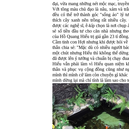
đại, vừa mang những nét mộc mạc, truyền
Với tông màu chủ đạo là nâu, xám và trắ
đều có thể trở thành góc "sống ảo" lý t
thích cây xanh nên trồng rất nhiều cây.
được các nghệ sĩ, ê-kíp chọn là nơi chụp
sẻ số tiền đầu tư cho căn nhà nhưng the
của Hồ Quang Hiếu trị giá gần 23 tỉ đồng
Cầm tinh con Hợi nhưng khi được hỏi v
thắn chia sẻ: "Mặc dù có nhiều người b
một chút nhưng Hiếu thì không thể dừng 
đã được lên ý tưởng và chuẩn bị chạy đua 
Hiếu vẫn phải làm vì Hiếu quan niệm k
thân và phục vụ cộng đồng cũng như n
mình thì mình cứ làm còn chuyện gì khác 
mình dừng lại mà chỉ tính là làm sao cho t