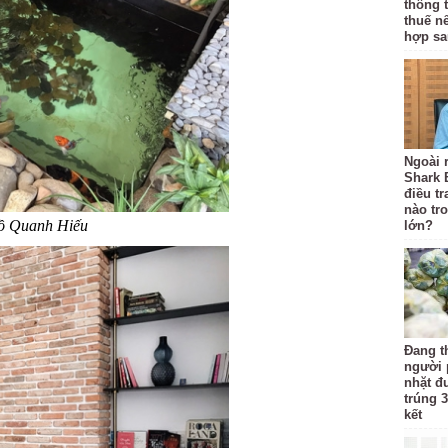
thông 
thuế n
hợp sa
Ngoài r
Shark 
điều t
nào tr
ồ Quanh Hiếu
lớn?
Đang t
người 
nhặt đ
trúng 3
kết