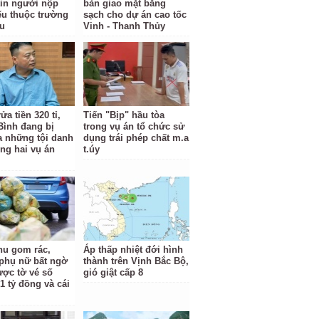
tin người nộp
bàn giao mặt bằng
ếu thuộc trường
sạch cho dự án cao tốc
u
Vinh - Thanh Thủy
ửa tiền 320 tỉ,
Tiến "Bịp" hầu tòa
Bình đang bị
trong vụ án tổ chức sử
ra những tội danh
dụng trái phép chất m.a
ong hai vụ án
t.úy
hu gom rác,
Áp thấp nhiệt đới hình
phụ nữ bất ngờ
thành trên Vịnh Bắc Bộ,
ược tờ vé số
gió giật cấp 8
1 tỷ đồng và cái