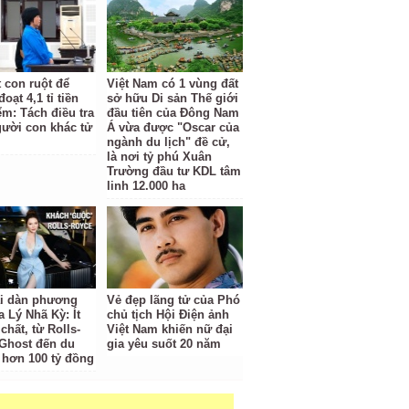
t con ruột để
Việt Nam có 1 vùng đất
oạt 4,1 tỉ tiền
sở hữu Di sản Thế giới
ểm: Tách điều tra
đầu tiên của Đông Nam
gười con khác tử
Á vừa được "Oscar của
ngành du lịch" đề cử,
là nơi tỷ phú Xuân
Trường đầu tư KDL tâm
linh 12.000 ha
ại dàn phương
Vẻ đẹp lãng tử của Phó
a Lý Nhã Kỳ: Ít
chủ tịch Hội Điện ảnh
hất, từ Rolls-
Việt Nam khiến nữ đại
Ghost đến du
gia yêu suốt 20 năm
 hơn 100 tỷ đồng