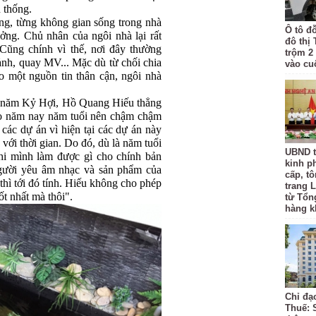
 thống.
ng, từng không gian sống trong nhà
Ô tô đ
ưởng. Chủ nhân của ngôi nhà lại rất
đô thị
 Cũng chính vì thế, nơi đây thường
trộm 2
 ảnh, quay MV... Mặc dù từ chối chia
vào cu
o một nguồn tin thân cận, ngôi nhà
.
ề năm Kỷ Hợi, Hồ Quang Hiếu thẳng
ảo năm nay năm tuổi nên chậm chậm
các dự án vì hiện tại các dự án này
với thời gian. Do đó, dù là năm tuổi
UBND t
hi mình làm được gì cho chính bản
kinh p
gười yêu âm nhạc và sản phẩm của
cấp, tô
thì tới đó tính. Hiếu không cho phép
trang L
ốt nhất mà thôi".
từ Tổn
hàng k
Chỉ đạ
Thuế: 