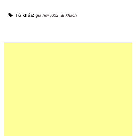
Từ khóa:
,
,
giá hời
U52
đi khách