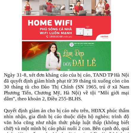
Ngày 31-8, xét đơn kháng cáo của bị cáo, TAND TP Hà Nội
đã quyết định giảm hình phạt từ 39 tháng tù xuống còn còn
30 tháng tù cho Đào Thị Chính (SN 1965, trú ở xã Nam
Phương Tiến, Chương Mỹ, Hà Nội) về tội “Môi giới mại
dâm”, theo khoản 2, Điều 255-BLHS.
Quyết định giảm án cho bị cáo nêu trên, HĐXX phúc thẩm
nhìn nhận, gia đình bị cáo thuộc diện hộ nghèo; trình độ
văn hóa cũng như nhận thức pháp luật thấp (không biết
chữ) và một mình bị cáo phải nuôi 2 con. Bên cạnh đó, quá