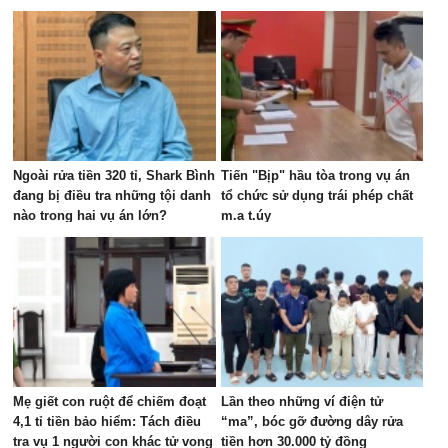
Ngoài rửa tiền 320 tỉ, Shark Bình
Tiến "Bịp" hầu tòa trong vụ án
đang bị điều tra những tội danh
tổ chức sử dụng trái phép chất
nào trong hai vụ án lớn?
m.a t.úy
Mẹ giết con ruột để chiếm đoạt
Lần theo những ví điện tử
4,1 tỉ tiền bảo hiểm: Tách điều
“ma”, bóc gỡ đường dây rửa
tra vụ 1 người con khác tử vong
tiền hơn 30.000 tỷ đồng