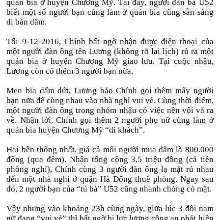
quán bia ở huyện Chương Mỹ. Tại đây, người đàn bà U52
biết một số người bạn cùng làm ở quán bia cũng sẵn sàng
đi bán dâm.
Tối 9-12-2016, Chính bất ngờ nhận được điện thoại của
một người đàn ông tên Lương (không rõ lai lịch) rủ ra một
quán bia ở huyện Chương Mỹ giao lưu. Tại cuộc nhậu,
Lương còn có thêm 3 người bạn nữa.
Men bia dấm dứt, Lương bảo Chính gọi thêm mấy người
bạn nữa để cùng nhau vào nhà nghỉ vui vẻ. Cùng thời điểm,
một người đàn ông trong nhóm nhậu có việc nên vội vã ra
về. Nhận lời, Chính gọi thêm 2 người phụ nữ cùng làm ở
quán bia huyện Chương Mỹ “đi khách”.
Hai bên thống nhất, giá cả mỗi người mua dâm là 800.000
đồng (qua đêm). Nhận tổng cộng 3,5 triệu đồng (cả tiền
phòng nghỉ), Chính cùng 3 người đàn ông lạ mặt rủ nhau
đến một nhà nghỉ ở quận Hà Đông thuê phòng. Ngay sau
đó, 2 người bạn của “tú bà” U52 cũng nhanh chóng có mặt.
Vậy nhưng vào khoảng 23h cùng ngày, giữa lúc 3 đôi nam
nữ đang “vui vẻ” thì bất ngờ bị lực lượng công an phát hiện