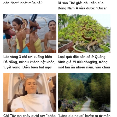
đến “hot” nhất mùa hè?
Di sản Thế giới đầu tiên của
Đông Nam Á vừa được "Oscar
của ngành du lịch" đề cử, là nơi
tỷ phú Xuân Trường đầu tư KDL
tâm linh 12.000 ha
Lắc vàng 3 chỉ rơi xuống biển
Loại quả đặc sản có ở Quảng
Đà Nẵng, nữ du khách bật khóc,
Ninh giá 35.000 đồng/kg, trồng
tuyệt vọng: Diễn biến bất ngờ
một lần ăn nhiều năm, vào chậu
sau đó
làm bonsai giúp chiêu tài
Chị Tây tan chảy dưới tay "pháp
"Làng địa ngục" bước ra từ màn