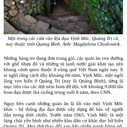
Một trong các cửa vào địa đạo Vịnh Mốc, Quảng Trị cũ,
nay thuộc tỉnh Quảng Bình. Ảnh: Magdalena Chodownik.
Những hàng tre đung đưa trong gió, các quán ăn ven đường
với ghế nhựa đỏ và những tủ lạnh nước giải khát tạo nên
khung cảnh quen thuộc ở vùng quê Việt Nam ngày nay. Ít
ai nghĩ rằng cách đây khoảng 60 năm, Vịnh Mốc, một ngôi
làng ven biển ở Quảng Trị (nay là Quảng Bình), từng là
mục tiêu của các đợt ném bom dữ dội, với khoảng 9.000 tấn
bom đạn được thả xuống trong suốt 8 năm, theo
CNN.
Ngay bên cạnh những quán ăn là lối vào một Vịnh Mốc
khác - hệ thống địa đạo được xây dựng để bảo vệ người
dân trong thời chiến. Trước năm 1965, Vịnh Mốc là một
làng chài yên bình như nhiều khu dân cư khác dọc bờ biển
Quảng Trị. Mọi thứ thay đổi sau khi chiến tranh bùng nổ,