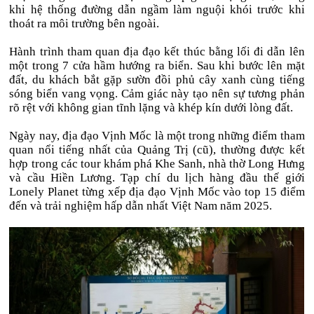
khi hệ thống đường dẫn ngầm làm nguội khói trước khi
thoát ra môi trường bên ngoài.
Hành trình tham quan địa đạo kết thúc bằng lối đi dẫn lên
một trong 7 cửa hầm hướng ra biển. Sau khi bước lên mặt
đất, du khách bắt gặp sườn đồi phủ cây xanh cùng tiếng
sóng biển vang vọng. Cảm giác này tạo nên sự tương phản
rõ rệt với không gian tĩnh lặng và khép kín dưới lòng đất.
Ngày nay, địa đạo Vịnh Mốc là một trong những điểm tham
quan nổi tiếng nhất của Quảng Trị (cũ), thường được kết
hợp trong các tour khám phá Khe Sanh, nhà thờ Long Hưng
và cầu Hiền Lương. Tạp chí du lịch hàng đầu thế giới
Lonely Planet
từng xếp địa đạo Vịnh Mốc vào top 15 điểm
đến và trải nghiệm hấp dẫn nhất Việt Nam năm 2025.