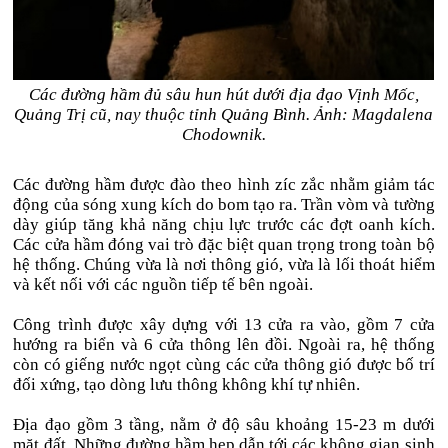
Các đường hầm đủ sâu hun hút dưới địa đạo Vịnh Mốc,
Quảng Trị cũ, nay thuộc tỉnh Quảng Bình. Ảnh: Magdalena
Chodownik.
Các đường hầm được đào theo hình zíc zắc nhằm giảm tác
động của sóng xung kích do bom tạo ra. Trần vòm và tường
dày giúp tăng khả năng chịu lực trước các đợt oanh kích.
Các cửa hầm đóng vai trò đặc biệt quan trọng trong toàn bộ
hệ thống. Chúng vừa là nơi thông gió, vừa là lối thoát hiểm
và kết nối với các nguồn tiếp tế bên ngoài.
Công trình được xây dựng với 13 cửa ra vào, gồm 7 cửa
hướng ra biển và 6 cửa thông lên đồi. Ngoài ra, hệ thống
còn có giếng nước ngọt cùng các cửa thông gió được bố trí
đối xứng, tạo dòng lưu thông không khí tự nhiên.
Địa đạo gồm 3 tầng, nằm ở độ sâu khoảng 15-23 m dưới
mặt đất. Những đường hầm hẹp dẫn tới các không gian sinh