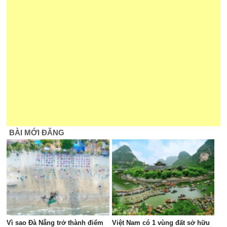
BÀI MỚI ĐĂNG
Vì sao Đà Nẵng trở thành điểm
Việt Nam có 1 vùng đất sở hữu