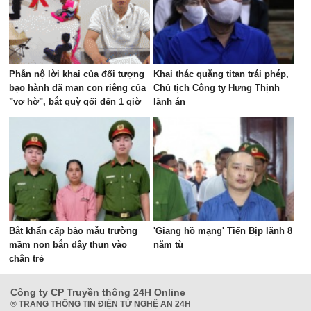
Phẫn nộ lời khai của đối tượng
Khai thác quặng titan trái phép,
bạo hành dã man con riêng của
Chủ tịch Công ty Hưng Thịnh
"vợ hờ", bắt quỳ gối đến 1 giờ
lãnh án
sáng
Bắt khẩn cấp bảo mẫu trường
'Giang hồ mạng' Tiến Bịp lãnh 8
mầm non bắn dây thun vào
năm tù
chân trẻ
Công ty CP Truyền thông 24H Online
®
TRANG THÔNG TIN ĐIỆN TỬ NGHỆ AN 24H