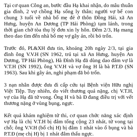
Tại cơ quan Công an, bước đầu Hạ khai nhận, do mâu thuẫn
gia đình, 2 vợ chồng Hạ sống ly thân; người vợ bế con
chung 3 tuổi về nhà bố mẹ đẻ ở thôn Đồng Hải, xã An
Hưng, huyện An Dương (TP Hải Phòng) tạm lánh, trong
thời gian chờ tòa thụ lý đơn xin ly hôn. Đêm 2/3, Hạ mang
theo dao tìm đến nhà bố mẹ vợ gây án, rồi bỏ trốn.
Trước đó, PL&XH đưa tin, khoảng 20h ngày 2/3, tại gia
đình ông V.V.H (SN 1962, trú tại xã An Hưng, huyện An
Dương, TP Hải Phòng), Hà Đình Hạ đã dùng dao đâm vợ là
V.T.H (SN 1992), ông V.V.H và vợ ông H là bà P.T.Đ (SN
1963). Sau khi gây án, nghi phạm đã bỏ trốn.
3 nạn nhân được đưa đi cấp cứu tại Bệnh viện Hữu nghị
Việt Tiệp. Tuy nhiên, do viết thương quá nặng, chị V.T.H,
vợ của Hạ đã tử vong. Ông H và bà Đ đang điều trị với vết
thương nặng ở vùng bụng, ngực.
Kết quả khám nghiệm tử thi, cơ quan chức năng xác định
vợ Hạ là chị V.T.H bị đâm tổng cộng 23 nhát, tử vong tại
chỗ; ông V.V.H (bố chị H) bị đâm 1 nhát vào ổ bụng và bà
P.T.Đ (mẹ chị H) bị 1 nhát đâm thấu ngực.