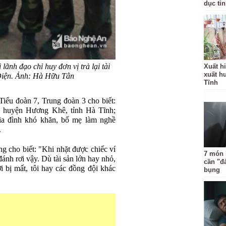
dục tỉ
ãnh đạo chỉ huy đơn vị trả lại tài
Xuất hi
xuất h
Diện. Ảnh: Hà Hữu Tân
Tĩnh
iểu đoàn 7, Trung đoàn 3 cho biết:
 huyện Hương Khê, tỉnh Hà Tĩnh;
ia đình khó khăn, bố mẹ làm nghề
.
g cho biết: "Khi nhặt được chiếc ví
7 món 
đánh rơi vậy. Dù tài sản lớn hay nhỏ,
cần "đ
ời bị mất, tôi hay các đồng đội khác
bụng