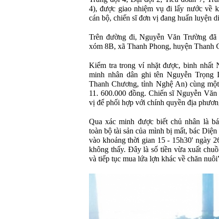
4), được giao nhiệm vụ đi lấy nước về 
cán bộ, chiến sĩ đơn vị đang huấn luyện di
Trên đường đi, Nguyễn Văn Trường đã n
xóm 8B, xã Thanh Phong, huyện Thanh 
Kiểm tra trong ví nhặt được, binh nhấ
minh nhân dân ghi tên Nguyễn Trọng 
Thanh Chương, tỉnh Nghệ An) cùng một s
11. 600.000 đồng. Chiến sĩ Nguyễn Văn 
vị để phối hợp với chính quyền địa phươn
Qua xác minh được biết chủ nhân là b
toàn bộ tài sản của mình bị mất, bác Diện
vào khoảng thời gian 15 - 15h30' ngày 26
không thấy. Đây là số tiền vừa xuất chu
và tiếp tục mua lứa lợn khác về chăn nuôi