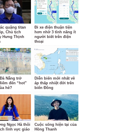
ác quặng titan
Đi xe điện thuận tiện
ép, Chủ tịch
hơn nhờ 3 tính năng ít
y Hưng Thịnh
người biết trên điện
n
thoại
 Đà Nẵng trở
Diễn biến mới nhất về
điểm đến “hot”
áp thấp nhiệt đới trên
ùa hè?
biển Đông
ng Ngọc Hà thôi
Cuộc sống hiện tại của
ách lĩnh vực giáo
Hồng Thanh