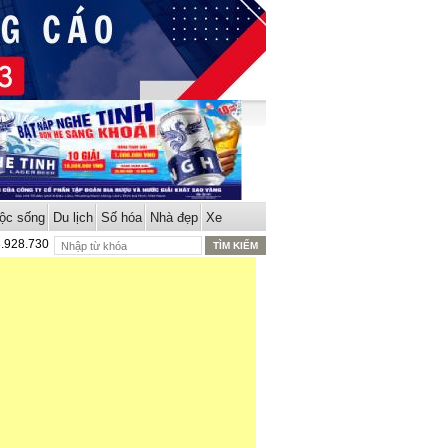
ộc sống
Du lịch
Số hóa
Nhà đẹp
Xe
8.928.730