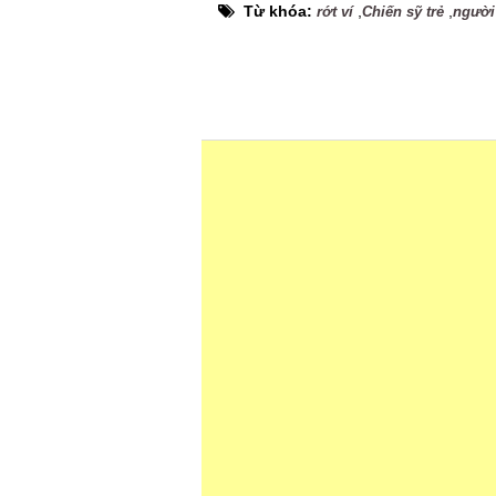
Từ khóa:
,
,
rớt ví
Chiến sỹ trẻ
người 