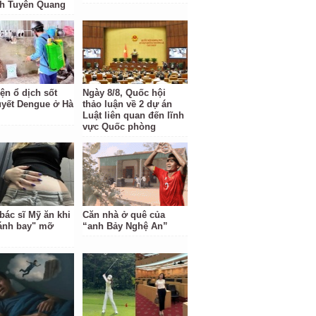
nh Tuyên Quang
ện ổ dịch sốt
Ngày 8/8, Quốc hội
uyết Dengue ở Hà
thảo luận về 2 dự án
Luật liên quan đến lĩnh
vực Quốc phòng
bác sĩ Mỹ ăn khi
Căn nhà ở quê của
ánh bay" mỡ
“anh Bảy Nghệ An”