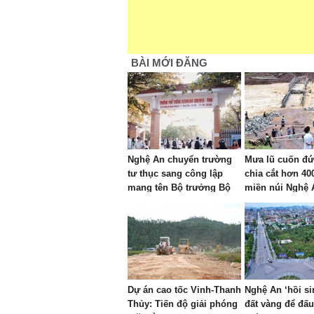
BÀI MỚI ĐĂNG
Nghệ An chuyển trường
Mưa lũ cuốn đứ
tư thục sang công lập
chia cắt hơn 40
mang tên Bộ trưởng Bộ
miền núi Nghệ 
Công an đầu tiên
Dự án cao tốc Vinh-Thanh
Nghệ An ‘hồi si
Thủy: Tiến độ giải phóng
đất vàng để đấu