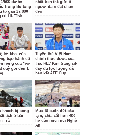
t 1/500 dự án
nhất trên thế giới ít
c Trung Bộ tổng
người dám đặt chân
u tư gần 27.000
đến
 tại Hà Tĩnh
ộ lời khai của
Tuyển thủ Việt Nam
ợng bạo hành dã
chính thức được xóa
n riêng của "vợ
thẻ, HLV Kim Sang-sik
ắt quỳ gối đến 1
đầy đủ lực lượng đá
ng
bán kết AFF Cup
u khách bị sóng
Mưa lũ cuốn đứt cầu
ất tích ở bán
tạm, chia cắt hơn 400
n Trà
hộ dân miền núi Nghệ
An