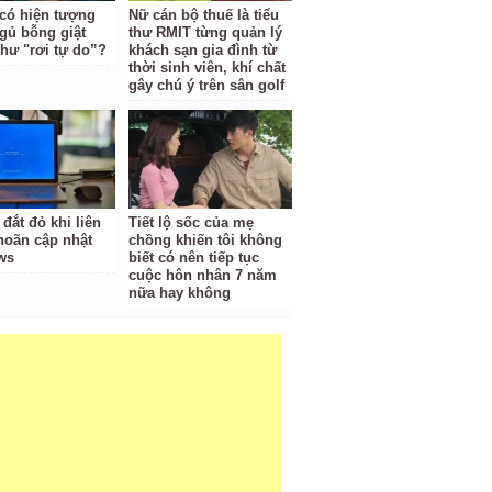
 có hiện tượng
Nữ cán bộ thuế là tiểu
gủ bỗng giật
thư RMIT từng quản lý
hư "rơi tự do”?
khách sạn gia đình từ
thời sinh viên, khí chất
gây chú ý trên sân golf
 đắt đỏ khi liên
Tiết lộ sốc của mẹ
 hoãn cập nhật
chồng khiến tôi không
ws
biết có nên tiếp tục
cuộc hôn nhân 7 năm
nữa hay không