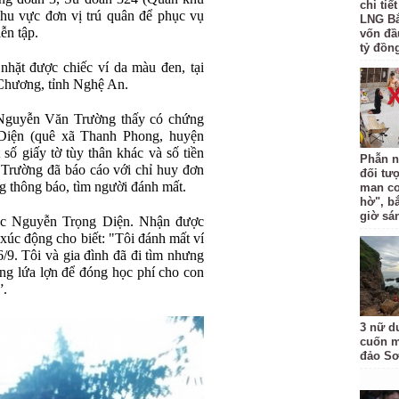
chi tiế
khu vực đơn vị trú quân để phục vụ
LNG Bắ
ễn tập.
vốn đầ
tỷ đồng
hặt được chiếc ví da màu đen, tại
Chương, tỉnh Nghệ An.
t Nguyễn Văn Trường thấy có chứng
Diện (quê xã Thanh Phong, huyện
ố giấy tờ tùy thân khác và số tiền
Phẫn n
Trường đã báo cáo với chỉ huy đơn
đối tư
g thông báo, tìm người đánh mất.
man co
hờ", b
giờ sá
ác Nguyễn Trọng Diện. Nhận được
 xúc động cho biết: "Tôi đánh mất ví
/9. Tôi và gia đình đã đi tìm nhưng
ồng lứa lợn để đóng học phí cho con
”.
3 nữ d
cuốn m
đảo Sơ