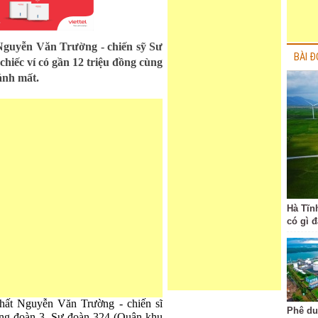
Nguyễn Văn Trường - chiến sỹ Sư
BÀI Đ
hiếc ví có gần 12 triệu đồng cùng
đánh mất.
Hà Tĩn
có gì 
nhất Nguyễn Văn Trường - chiến sĩ
Phê du
rung đoàn 3, Sư đoàn 324 (Quân khu