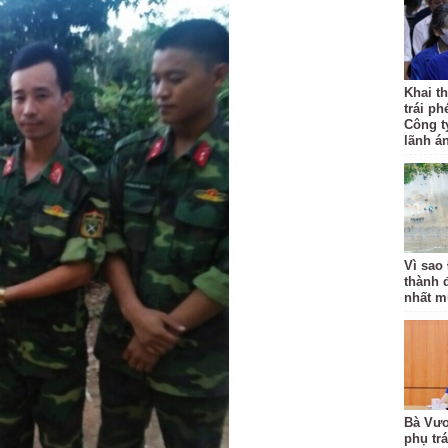
Khai th
trái ph
Công t
lãnh á
Vì sao
thành 
nhất m
Bà Vươ
phụ tr