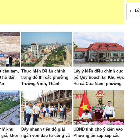
Lê
t cầu tạm,
Thực hiện Đề án chỉnh
Lấy ý kiến điều chỉnh cục
0 hộ dân
trang đô thị các phường
bộ Quy hoạch tại Khu vực
An
Trường Vinh, Thành
Hồ cá Cửa Nam, phường
Vinh, Vinh Lộc, Vinh
Thành Vinh
Hưng, Vinh Phú và Cửa
Lò giai đoạn 2026 – 2030
nh’ khu
Đẩy nhanh tiến độ giải
UBND tỉnh cho ý kiến vào
 giá, khởi
ngân vốn đầu tư công và
Phương án sắp xếp các