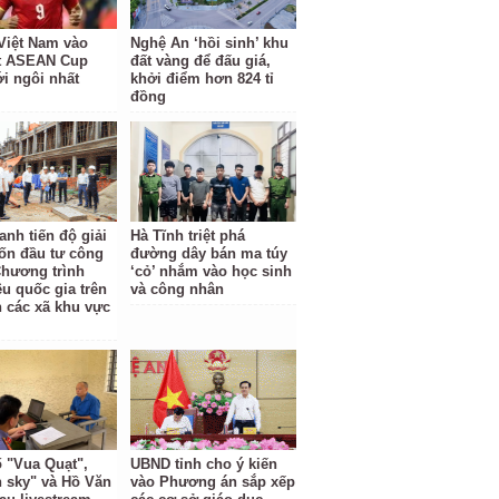
Việt Nam vào
Nghệ An ‘hồi sinh’ khu
t ASEAN Cup
đất vàng để đấu giá,
ới ngôi nhất
khởi điểm hơn 824 tỉ
đồng
anh tiến độ giải
Hà Tĩnh triệt phá
ốn đầu tư công
đường dây bán ma túy
Chương trình
‘cỏ’ nhắm vào học sinh
êu quốc gia trên
và công nhân
n các xã khu vực
ố "Vua Quạt",
UBND tỉnh cho ý kiến
 sky" và Hồ Văn
vào Phương án sắp xếp