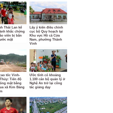
nh Thái Lan kể
Lấy ý kiến điều chỉnh
oảnh khắc chứng
cục bộ Quy hoạch tại
áo viên bị bắn
Khu vực Hồ cá Cửa
rước mặt
Nam, phường Thành
Vinh
cao tốc Vinh-
Ước tính có khoảng
Thủy: Tiến độ
1.100 cán bộ quản lý ở
hóng mặt bằng
Nghệ An trở lại công
ua xã Kim Bảng
tác giảng dạy
ậm