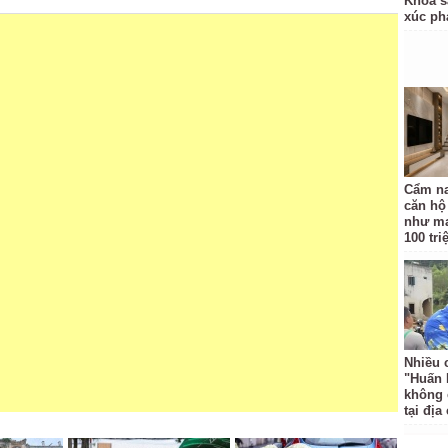
Khoa s
xúc p
Cẩm na
căn hộ
như ma
100 tr
Nhiều 
"Huấn 
không 
tại địa