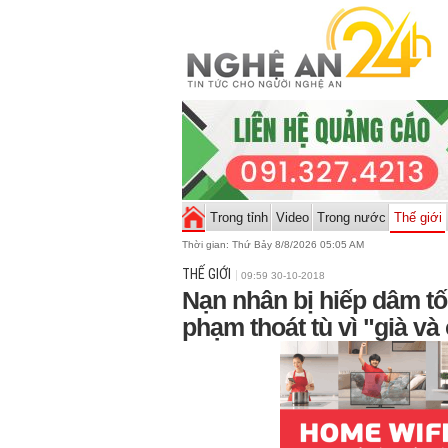
Trong tỉnh
Video
Trong nước
Thế giới
Thời gian:
Thứ Bảy 8/8/2026 05:05 AM
THẾ GIỚI
09:59 30-10-2018
Nạn nhân bị hiếp dâm tố
phạm thoát tù vì "già và