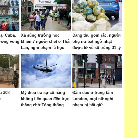
tại Cuba,
Xả súng trường học
Đang thu gom rác, người
ương vong
khiến 7 người chết ở Thái
phụ nữ bất ngờ nhặt
Lan, nghi phạm là học
được tờ vé số trúng 31 tỷ
sinh lớp 9
đồng và cái kết
ứu 308
Mỹ điều tra sự cố hàng
Đâm dao ở trung tâm
c
không liên quan đến trực
London, một nữ nghi
thăng chở Tổng thống
phạm bị bắt giữ
Trump