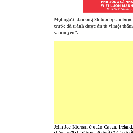
Một người đàn ông 86 tuổi bị cáo buộc
trước đã tránh được án tù vì một thẩm
và ốm yếu”.
John Joe Kiernan ở quận Cavan, Ireland,
chúng mới chỉ ở trong độ tuổi từ 4-10 tuổ