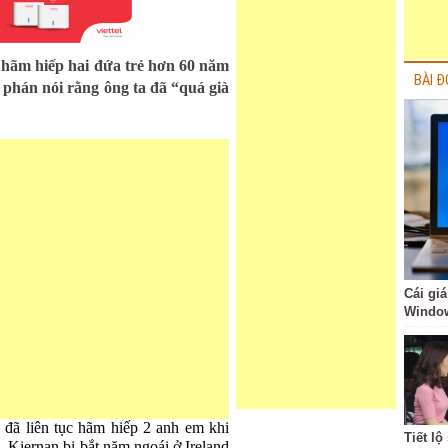
 hãm hiếp hai đứa trẻ hơn 60 năm
BÀI Đ
 phán nói rằng ông ta đã “quá già
Cái giá
Windo
 đã liên tục hãm hiếp 2 anh em khi
Tiết l
i. Kiernan bị bắt năm ngoái ở Ireland