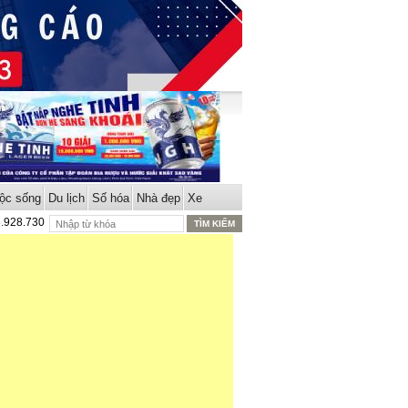
ộc sống
Du lịch
Số hóa
Nhà đẹp
Xe
8.928.730