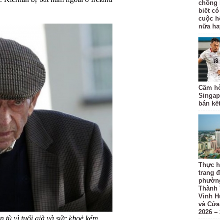
chồng 
biết có
cuộc h
nữa ha
Cầm hò
Singap
bán kế
Thực h
trang đ
phường
Thành 
Vinh H
và Cửa
2026 –
n tù vì tuổi già và sức khoẻ kém