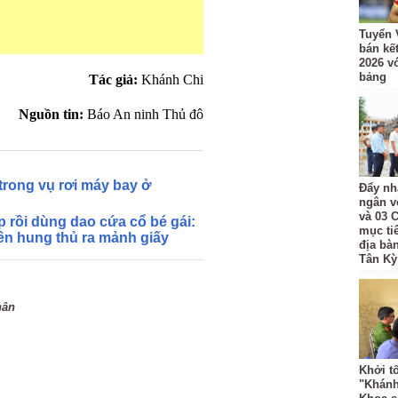
Tuyển 
bán kế
2026 v
bảng
Tác giả:
Khánh Chi
Nguồn tin:
Báo An ninh Thủ đô
trong vụ rơi máy bay ở
Đẩy nh
ngân v
và 03 
p rồi dùng dao cứa cổ bé gái:
mục ti
tên hung thủ ra mảnh giấy
địa bà
Tân Kỳ
hân
Khởi t
"Khánh