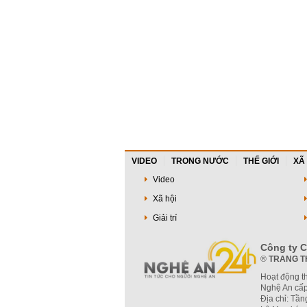
VIDEO
TRONG NƯỚC
THẾ GIỚI
XÃ
Video
Xã hội
Giải trí
Công ty C
®
TRANG T
Hoạt động t
Nghệ An cấp
Địa chỉ: Tầ