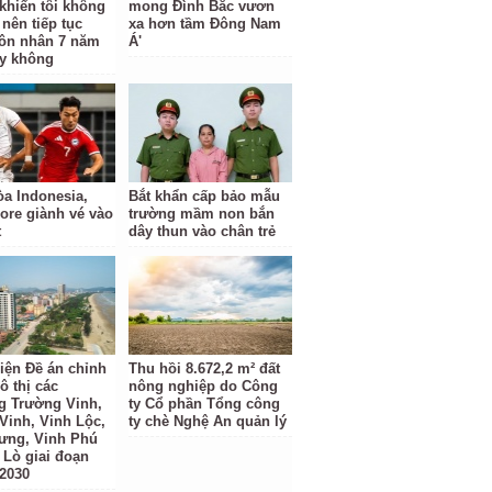
khiến tôi không
mong Đình Bắc vươn
 nên tiếp tục
xa hơn tầm Đông Nam
ôn nhân 7 năm
Á'
y không
a Indonesia,
Bắt khẩn cấp bảo mẫu
ore giành vé vào
trường mầm non bắn
t
dây thun vào chân trẻ
iện Đề án chỉnh
Thu hồi 8.672,2 m² đất
ô thị các
nông nghiệp do Công
 Trường Vinh,
ty Cổ phần Tổng công
Vinh, Vinh Lộc,
ty chè Nghệ An quản lý
ưng, Vinh Phú
 Lò giai đoạn
 2030