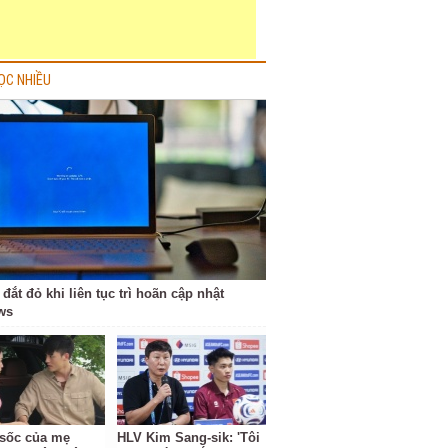
ỌC NHIỀU
 đắt đỏ khi liên tục trì hoãn cập nhật
ws
ộ sốc của mẹ
HLV Kim Sang-sik: 'Tôi