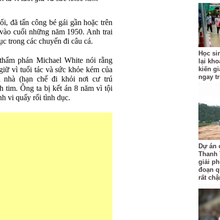
ổi, đã tấn công bé gái gần hoặc trên
 vào cuối những năm 1950. Anh trai
ục trong các chuyến đi câu cá.
Học si
 thẩm phán Michael White nói rằng
lại kh
iữ vì tuổi tác và sức khỏe kém của
kiến gi
ngay t
 nhà (hạn chế đi khỏi nơi cư trú
 tim. Ông ta bị kết án 8 năm vì tội
 vi quấy rối tình dục.
Dự án 
Thanh 
giải p
đoạn q
rất ch