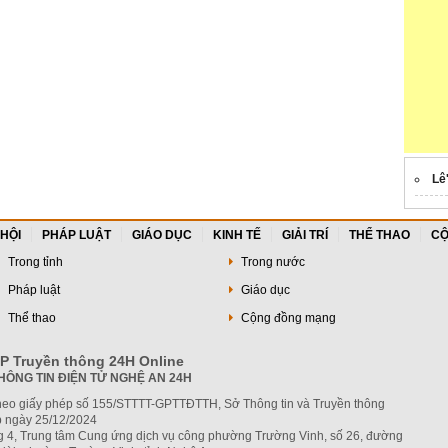
Lê
 HỘI
PHÁP LUẬT
GIÁO DỤC
KINH TẾ
GIẢI TRÍ
THỂ THAO
CỘ
Trong tỉnh
Trong nước
Pháp luật
Giáo dục
Thể thao
Cộng đồng mạng
P Truyền thông 24H Online
HÔNG TIN ĐIỆN TỬ NGHỆ AN 24H
heo giấy phép số 155/STTTT-GPTTĐTTH, Sở Thông tin và Truyền thông
 ngày 25/12/2024
ng 4, Trung tâm Cung ứng dịch vụ công phường Trường Vinh, số 26, đường