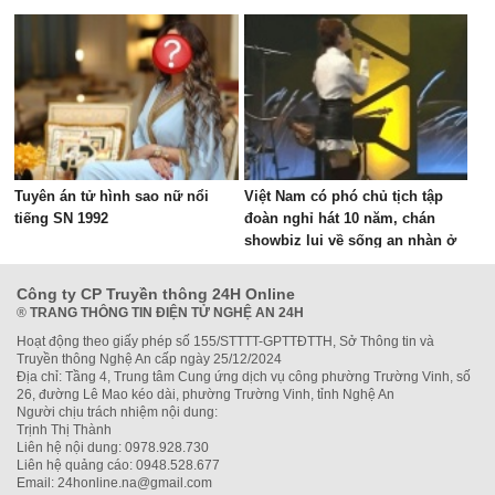
Tuyên án tử hình sao nữ nổi
Việt Nam có phó chủ tịch tập
tiếng SN 1992
đoàn nghỉ hát 10 năm, chán
showbiz lui về sống an nhàn ở
biệt thự nghìn mét vuông
Công ty CP Truyền thông 24H Online
®
TRANG THÔNG TIN ĐIỆN TỬ NGHỆ AN 24H
Hoạt động theo giấy phép số 155/STTTT-GPTTĐTTH, Sở Thông tin và
Truyền thông Nghệ An cấp ngày 25/12/2024
Địa chỉ: Tầng 4, Trung tâm Cung ứng dịch vụ công phường Trường Vinh, số
26, đường Lê Mao kéo dài, phường Trường Vinh, tỉnh Nghệ An
Người chịu trách nhiệm nội dung:
Trịnh Thị Thành
Liên hệ nội dung: 0978.928.730
Liên hệ quảng cáo: 0948.528.677
Email: 24honline.na@gmail.com