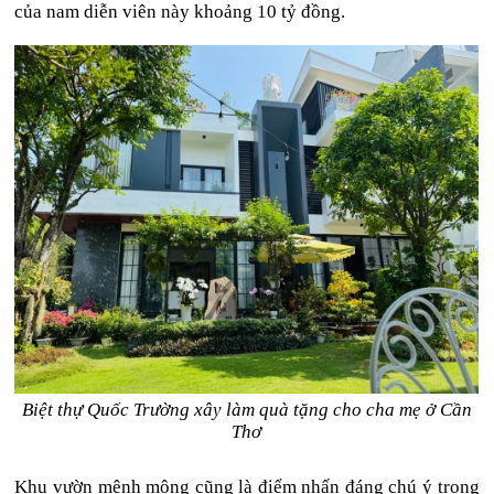
của nam diễn viên này khoảng 10 tỷ đồng.
Biệt thự Quốc Trường xây làm quà tặng cho cha mẹ ở Cần
Thơ
Khu vườn mênh mông cũng là điểm nhấn đáng chú ý trong