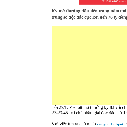
Kỳ mở thưởng đầu tiên trong năm mớ
trúng số độc đắc cực lớn đến 76 tỷ đồn
Tối 29/1, Vietlott mở thưởng kỳ 83 với chu
27-29-45. Vị chủ nhân giải độc đắc thứ 13
Với việc tìm ra chủ nhân
tr
của giải Jackpot