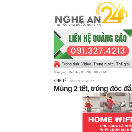
Trong tỉnh
Video
Trong nước
Thế giới
Thời gian:
Thứ Bảy 8/8/2026 08:29 AM
KINH TẾ
10:11 30-01-2017
Mùng 2 tết, trúng độc đắ