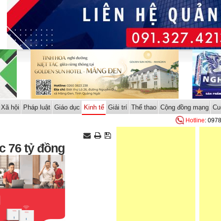
Xã hội
Pháp luật
Giáo dục
Kinh tế
Giải trí
Thể thao
Cộng đồng mạng
Cu
Hotline
: 097
c 76 tỷ đồng