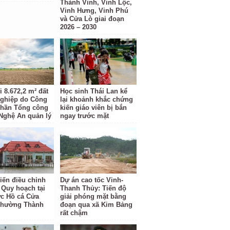
Thành Vinh, Vinh Lộc,
Vinh Hưng, Vinh Phú
và Cửa Lò giai đoạn
2026 – 2030
 8.672,2 m² đất
Học sinh Thái Lan kể
ghiệp do Công
lại khoảnh khắc chứng
phần Tổng công
kiến giáo viên bị bắn
 Nghệ An quản lý
ngay trước mặt
kiến điều chỉnh
Dự án cao tốc Vinh-
 Quy hoạch tại
Thanh Thủy: Tiến độ
c Hồ cá Cửa
giải phóng mặt bằng
phường Thành
đoạn qua xã Kim Bảng
rất chậm