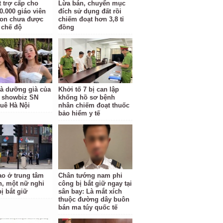
t trợ cấp cho
Lừa bán, chuyển mục
0.000 giáo viên
đích sử dụng đất rồi
on chưa được
chiếm đoạt hơn 3,8 tỉ
chế độ
đồng
à dưỡng già của
Khởi tố 7 bị can lập
 showbiz SN
khống hồ sơ bệnh
quê Hà Nội
nhân chiếm đoạt thuốc
bảo hiểm y tế
o ở trung tâm
Chân tướng nam phi
, một nữ nghi
công bị bắt giữ ngay tại
ị bắt giữ
sân bay: Là mắt xích
thuộc đường dây buôn
bán ma túy quốc tế