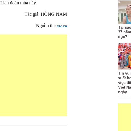
 Liên đoàn mùa này.
Tác giả:
HỒNG NAM
Nguồn tin:
vtc.vn
Tại sa
37 năm
dục?
Tin vui
xuất h
việc để
Việt N
ngày