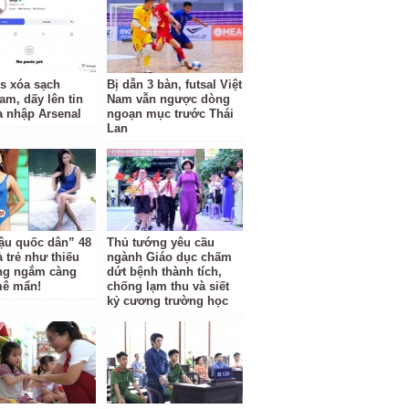
us xóa sạch
Bị dẫn 3 bàn, futsal Việt
am, dấy lên tin
Nam vẫn ngược dòng
a nhập Arsenal
ngoạn mục trước Thái
Lan
ậu quốc dân” 48
Thủ tướng yêu cầu
 trẻ như thiếu
ngành Giáo dục chấm
ng ngắm càng
dứt bệnh thành tích,
mê mẩn!
chống lạm thu và siết
kỷ cương trường học