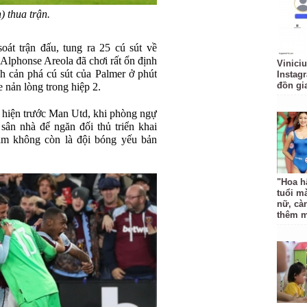
) thua trận.
át trận đấu, tung ra 25 cú sút về
lphonse Areola đã chơi rất ổn định
Vinici
h cản phá cú sút của Palmer ở phút
Instagr
đồn gi
 nản lòng trong hiệp 2.
ể hiện trước Man Utd, khi phòng ngự
 sân nhà để ngăn đối thủ triển khai
m không còn là đội bóng yếu bản
"Hoa h
tuổi mà
nữ, cà
thêm 