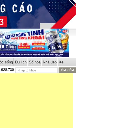
ộc sống
Du lịch
Số hóa
Nhà đẹp
Xe
8.928.730