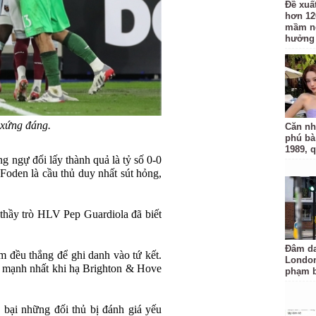
Đề xuấ
hơn 12
mầm n
hưởng 
xứng đáng.
Căn nh
phú bà
1989, 
g ngự đổi lấy thành quả là tỷ số 0-0
 Foden là cầu thủ duy nhất sút hỏng,
, thầy trò HLV Pep Guardiola đã biết
Đâm da
am đều thắng để ghi danh vào tứ kết.
London
i mạnh nhất khi hạ Brighton & Hove
phạm b
 bại những đối thủ bị đánh giá yếu