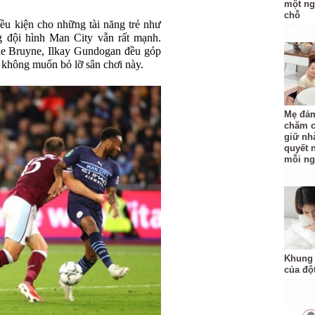
một ng
chỗ
ều kiện cho những tài năng trẻ như
g đội hình Man City vẫn rất mạnh.
de Bruyne, Ilkay Gundogan đều góp
 không muốn bỏ lỡ sân chơi này.
Mẹ đảm
chăm c
giữ nh
quyết 
mỗi ng
Khung 
của độ