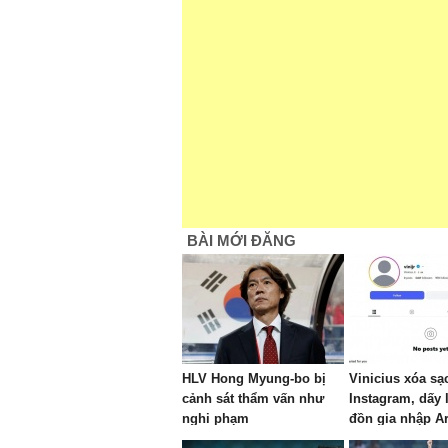
BÀI MỚI ĐĂNG
HLV Hong Myung-bo bị
Vinicius xóa sạ
cảnh sát thẩm vấn như
Instagram, dấy l
nghi phạm
đồn gia nhập A