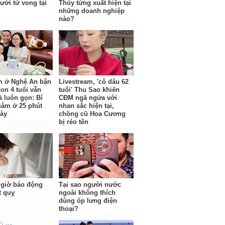
ười tử vong tại
Thúy từng xuất hiện tại
những doanh nghiệp
nào?
 ở Nghệ An bận
Livestream, 'cô dâu 62
on 4 tuổi vẫn
tuổi' Thu Sao khiến
à luôn gọn: Bí
CĐM ngã ngửa với
nằm ở 25 phút
nhan sắc hiện tại,
ày
chồng cũ Hoa Cương
bị réo tên
giờ báo động
Tại sao người nước
t quỵ
ngoài không thích
dùng ốp lưng điện
thoại?