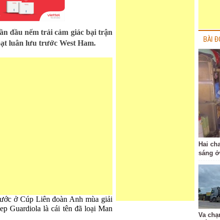
lần đầu nếm trải cảm giác bại trận
BÀI Đ
oạt luân lưu trước West Ham.
Hai ch
sáng ở
ước ở Cúp Liên đoàn Anh mùa giải
p Guardiola là cái tên đã loại Man
Va chạ