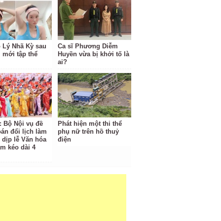
o Lý Nhã Kỳ sau
Ca sĩ Phương Diễm
 mới tập thể
Huyền vừa bị khởi tố là
ai?
: Bộ Nội vụ đề
Phát hiện một thi thể
oán đổi lịch làm
phụ nữ trên hồ thuỷ
 dịp lễ Văn hóa
điện
am kéo dài 4