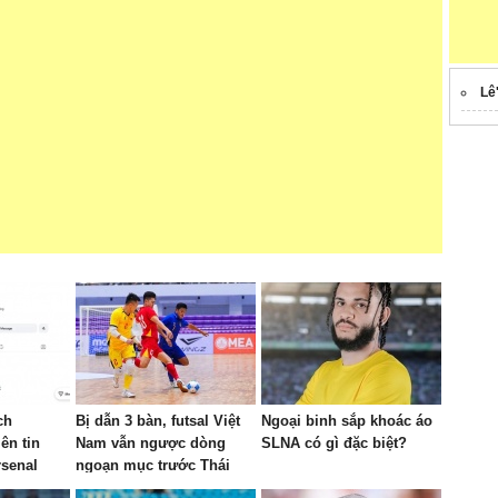
Lê
ch
Bị dẫn 3 bàn, futsal Việt
Ngoại binh sắp khoác áo
ên tin
Nam vẫn ngược dòng
SLNA có gì đặc biệt?
rsenal
ngoạn mục trước Thái
Lan