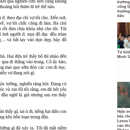
 kết quả nghiên cứu nên cũng không
trường
thoảng hỏi thăm lũ trẻ thế nào.
công l
trưởng
tiên
i ở, theo địa chỉ vợ tôi cho. Đến nơi,
về, vợ tôi chắc cũng đi làm. Bà chủ
u rồi đưa chìa khóa nhà cho tôi. Tôi
 hơi người ở, mọi đồ đạc đều trùm
ng… và bắt tay vào dọn dẹp, bày đồ
Tử hìn
nhà. Hai đứa trẻ thấy bố thì nhào đến
Minh S
 qua đi thẳng vào trong. Cô ấy bảo,
ng mai qua sớm đón các con đi học.
iểu vợ đang nói gì.
góc tường, nghiến răng hỏi: Đang có
c và xin lỗi tôi rằng, em đã hết yêu
 đầu nghĩ là giả nhưng sau em thấy
n thấy gì, tai ù đi, tiếng hai đứa con
Hiện t
kéo ch
ng kêu hỗn loạn trong đầu.
Lexus 
cao tốc
những gì đã xảy ra. Tôi đã mất niềm