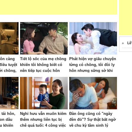
Lê
hôn càng
Tiết lộ sốc của mẹ chồng
Phát hiện vợ giấu chuyện
điều tuyệt
khiến tôi không biết có
từng có chồng, tôi đòi ly
ới chồng,
nên tiếp tục cuộc hôn
hôn nhưng sững sờ khi
hao vận
nhân 7 năm nữa hay
nghe mẹ tôi buông câu
nh
không
này
tái hôn,
Nghỉ hưu vẫn muốn kiếm
Đàn ông cũng có "ngày
on dâu
thêm nhưng liên tục bị
đèn đỏ"? Sự thật bất ngờ
ệu khiến
chê quá tuổi: 4 công việc
về chu kỳ tâm sinh lý
linh hoạt, thu nhập vài
phái mạnh