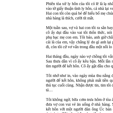
Phiên tòa xử ly hôn của tôi có lẽ là lạ nh
vào tờ giấy thuận tình ly hôn, cả nhà lại 
Hai con tôi còn quá bé để hiểu bố mẹ chún
nhà hàng là thích, cười tít mắt.
Một tuần sau, vợ và hai con tôi ra sân ba
cô ấy dụi đầu vào vai tôi thổn thức, nó
phụ bạc mẹ con em. Tôi bảo, anh giờ chẳng
cái là của em, vậy chẳng lý do gì anh lại
đi, còn tôi cứ vơ vẩn trong đầu một nỗi lo
Hai tháng đầu, ngày nào vợ chồng tôi vẫn 
Sau thưa dần vì cô ấy kêu bận. Mỗi lần n
tìm người để kết hôn. Cô ấy gật đầu cho q
Tôi nhớ như in, vào ngày mùa thu nắng đ
người để kết hôn, không phải mất tiền q
thủ tục cuối cùng. Nhận được tin, tim tôi
tả…
Tôi không ngờ, bữa cơm trưa hôm ở tòa á
đưa vợ con vui vẻ ăn uống ở nhà hàng. 
kết hôn với một người đàn ông Úc bản đ