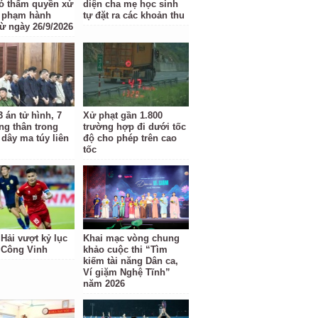
ó thẩm quyền xử
diện cha mẹ học sinh
i phạm hành
tự đặt ra các khoản thu
từ ngày 26/9/2026
 án tử hình, 7
Xử phạt gần 1.800
ng thân trong
trường hợp đi dưới tốc
dây ma túy liên
độ cho phép trên cao
tốc
Hải vượt kỷ lục
Khai mạc vòng chung
 Công Vinh
khảo cuộc thi “Tìm
kiếm tài năng Dân ca,
Ví giặm Nghệ Tĩnh”
năm 2026