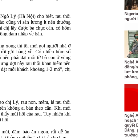
Nigeria
Ngô Lý (Hà Nội) cho biết, rau thối
người 
nào cũng vì sản lượng ít nên thường
ì chị lấy được ba chục cân, có hôm
không dám nhập về bán.
g xong thì tôi mới gọi người nhà ở
rồi gửi hàng về. Có nhiều hôm số
 nên phải đặt mối từ bà con ở vùng
Nghệ An
nhưng đợt này rau thối khan hiếm nên
đồng/n
 đặt mỗi khách khoảng 1-2 mớ”, chị
lực lượ
phòng,
o chị Lý, rau non, mềm, lá rau thối
nên không ai bán theo cân. Khi mới
thấy mùi hôi của rau. Tuy nhiên khi
Nghệ A
 hôi.
hoạch 
quyết 
Đảng, 
mùi, đảm bảo ăn ngon, rất dễ ăn.
trưởng
lại thành nghiện”, chị Lý cho hay.