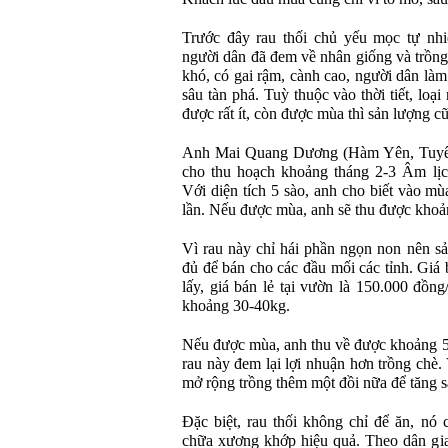
Trước đây rau thối chủ yếu mọc tự nh
người dân đã đem về nhân giống và trồng 
khó, có gai rậm, cành cao, người dân làm
sâu tàn phá. Tuỳ thuộc vào thời tiết, lo
được rất ít, còn được mùa thì sản lượng c
Anh Mai Quang Dương (Hàm Yên, Tuyên Q
cho thu hoạch khoảng tháng 2-3 Âm lịc
Với diện tích 5 sào, anh cho biết vào m
lần. Nếu được mùa, anh sẽ thu được khoả
Vì rau này chỉ hái phần ngọn non nên s
đủ để bán cho các đầu mối các tỉnh. Giá 
lấy, giá bán lẻ tại vườn là 150.000 đồn
khoảng 30-40kg.
Nếu được mùa, anh thu về được khoảng 50
rau này đem lại lợi nhuận hơn trồng chè. 
mở rộng trồng thêm một đồi nữa để tăng s
Đặc biệt, rau thối không chỉ để ăn, nó 
chữa xương khớp hiệu quả. Theo dân gian