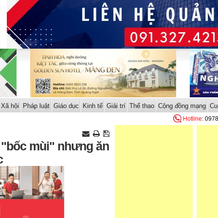
Xã hội
Pháp luật
Giáo dục
Kinh tế
Giải trí
Thể thao
Cộng đồng mạng
Cu
Hotline
: 097
ã "bốc mùi" nhưng ăn
c