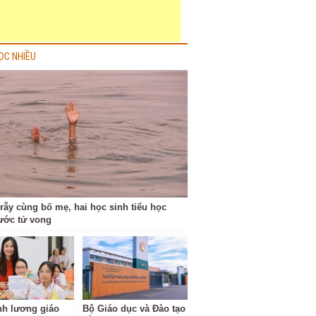
ỌC NHIỀU
 rẫy cùng bố mẹ, hai học sinh tiểu học
ước tử vong
ĩnh lương giáo
Bộ Giáo dục và Đào tạo