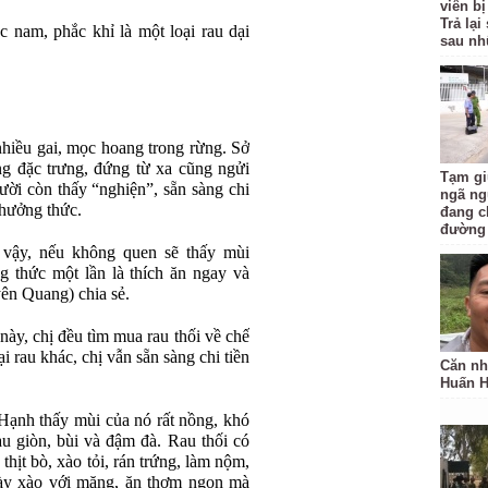
viên bị
Trả lạ
c nam, phắc khỉ là một loại rau dại
sau nh
 nhiều gai, mọc hoang trong rừng. Sở
ồng đặc trưng, đứng từ xa cũng ngửi
Tạm gi
ười còn thấy “nghiện”, sẵn sàng chi
ngã ng
thưởng thức.
đang c
đường
 vậy, nếu không quen sẽ thấy mùi
g thức một lần là thích ăn ngay và
ên Quang) chia sẻ.
ày, chị đều tìm mua rau thối về chế
i rau khác, chị vẫn sẵn sàng chi tiền
Căn nh
Huấn 
ị Hạnh thấy mùi của nó rất nồng, khó
au giòn, bùi và đậm đà. Rau thối có
hịt bò, xào tỏi, rán trứng, làm nộm,
y xào với măng, ăn thơm ngon mà