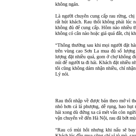
không ngán.
Là người chuyên cung cấp rau rừng, chị 
rất hút khách. Rau thối không phải lúc 
không đủ để cung cấp. Hôm nào nhiều th
không có cân nào hoặc giá quá đắt, chị 
“Thông thường sau khi mọi người đặt hàn
trên vùng cao Sơn La mua đủ số lượng 
lượng đặt nhiều quá, gom ở chợ không đủ
núi để người ta đi hái. Khách đặt nhiều 
tôi cũng không dám nhận nhiều, chỉ nhận
Lý nói.
Rau thối nhập về được bán theo mớ vì the
nhỏ hơn cả lá phượng, dễ rụng, hao hụt 
hái xong dù đứng xa cả mét vẫn còn ngửi 
vận chuyển về đến Hà Nội, rau đã bớt mùi
“Rau có mùi hôi nhưng khi nấu sẽ bay 
Khách lúc đầu mua cũng chỉ vì tò mò, sau 