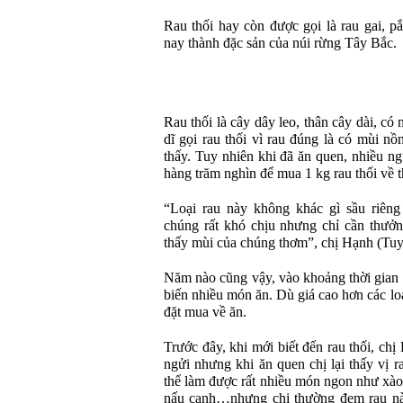
Rau thối hay còn được gọi là rau gai, pắ
nay thành đặc sản của núi rừng Tây Bắc.
Rau thối là cây dây leo, thân cây dài, có
dĩ gọi rau thối vì rau đúng là có mùi n
thấy. Tuy nhiên khi đã ăn quen, nhiều ng
hàng trăm nghìn để mua 1 kg rau thối về 
“Loại rau này không khác gì sầu riêng
chúng rất khó chịu nhưng chỉ cần thưởn
thấy mùi của chúng thơm”, chị Hạnh (Tuy
Năm nào cũng vậy, vào khoảng thời gian n
biến nhiều món ăn. Dù giá cao hơn các loạ
đặt mua về ăn.
Trước đây, khi mới biết đến rau thối, ch
ngửi nhưng khi ăn quen chị lại thấy vị r
thể làm được rất nhiều món ngon như xào t
nấu canh…nhưng chị thường đem rau nà