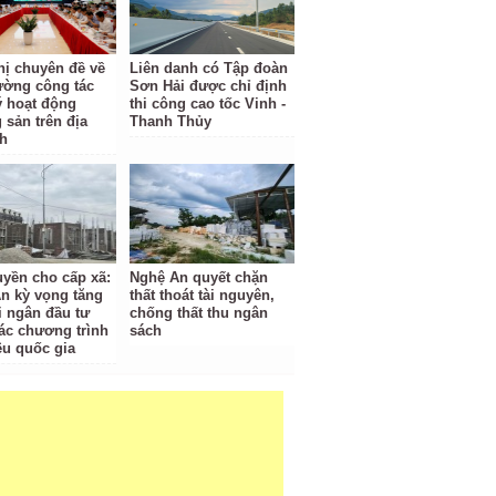
hị chuyên đề về
Liên danh có Tập đoàn
ường công tác
Sơn Hải được chỉ định
ý hoạt động
thi công cao tốc Vinh -
 sản trên địa
Thanh Thủy
nh
uyền cho cấp xã:
Nghệ An quyết chặn
n kỳ vọng tăng
thất thoát tài nguyên,
i ngân đầu tư
chống thất thu ngân
ác chương trình
sách
êu quốc gia