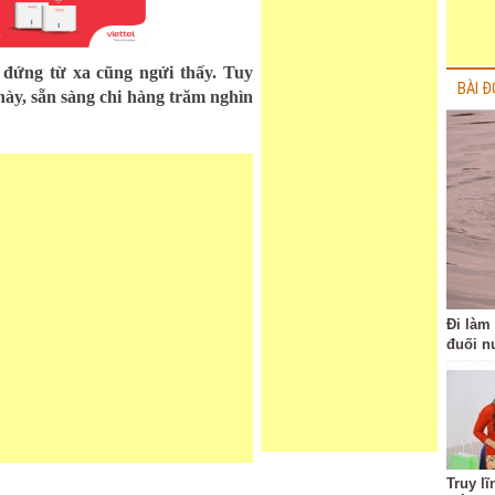
 đứng từ xa cũng ngửi thấy. Tuy
BÀI Đ
ày, sẵn sàng chi hàng trăm nghìn
Đi làm
đuối n
Truy l