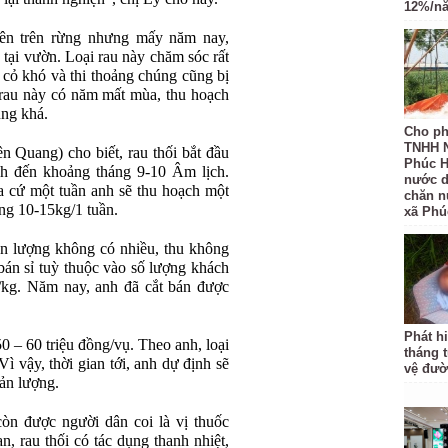
12%/n
iên trên rừng nhưng mấy năm nay,
tại vườn. Loại rau này chăm sóc rất
 cỏ khó và thi thoảng chúng cũng bị
ại rau này có năm mất mùa, thu hoạch
ũng khá.
Cho ph
TNHH 
uang) cho biết, rau thối bắt đầu
Phúc H
h đến khoảng tháng 9-10 Âm lịch.
nước d
ùa cứ một tuần anh sẽ thu hoạch một
chăn nu
ng 10-15kg/1 tuần.
xã Phú
ản lượng không có nhiều, thu không
bán sỉ tuỳ thuộc vào số lượng khách
g/kg. Năm nay, anh đã cắt bán được
Phát hi
 – 60 triệu đồng/vụ. Theo anh, loại
tháng t
Vì vậy, thời gian tới, anh dự định sẽ
vệ đư
ản lượng.
còn được người dân coi là vị thuốc
, rau thối có tác dụng thanh nhiệt,