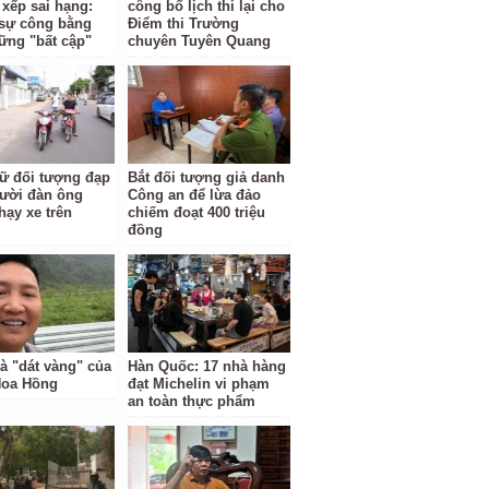
 xếp sai hạng:
công bố lịch thi lại cho
i sự công bằng
Điểm thi Trường
ững "bất cập"
chuyên Tuyên Quang
ữ đối tượng đạp
Bắt đối tượng giả danh
ười đàn ông
Công an để lừa đảo
hạy xe trên
chiếm đoạt 400 triệu
đồng
à "dát vàng" của
Hàn Quốc: 17 nhà hàng
Hoa Hồng
đạt Michelin vi phạm
an toàn thực phẩm