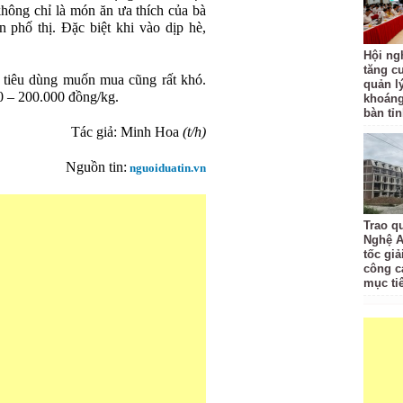
 không chỉ là món ăn ưa thích của bà
phố thị. Đặc biệt khi vào dịp hè,
Hội ng
tăng c
ời tiêu dùng muốn mua cũng rất khó.
quản l
0 – 200.000 đồng/kg.
khoáng
bàn tỉ
Tác giả: Minh Hoa
(t/h)
Nguồn tin:
nguoiduatin.vn
Trao q
Nghệ A
tốc giả
công c
mục ti