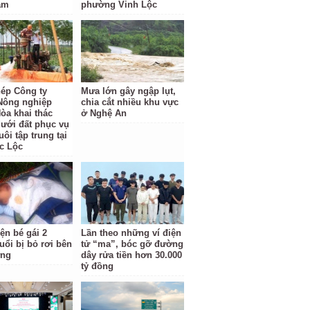
ăm
phường Vinh Lộc
ép Công ty
Mưa lớn gây ngập lụt,
Nông nghiệp
chia cắt nhiều khu vực
òa khai thác
ở Nghệ An
ưới đất phục vụ
ôi tập trung tại
c Lộc
ện bé gái 2
Lần theo những ví điện
uổi bị bỏ rơi bên
tử “ma”, bóc gỡ đường
ờng
dây rửa tiền hơn 30.000
tỷ đồng