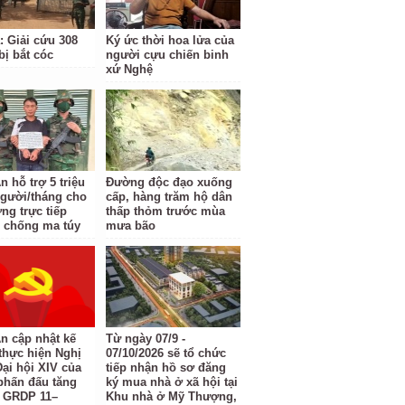
: Giải cứu 308
Ký ức thời hoa lửa của
bị bắt cóc
người cựu chiến binh
xứ Nghệ
 hỗ trợ 5 triệu
Đường độc đạo xuống
gười/tháng cho
cấp, hàng trăm hộ dân
ng trực tiếp
thấp thỏm trước mùa
 chống ma túy
mưa bão
n cập nhật kế
Từ ngày 07/9 -
thực hiện Nghị
07/10/2026 sẽ tổ chức
Đại hội XIV của
tiếp nhận hồ sơ đăng
phấn đấu tăng
ký mua nhà ở xã hội tại
 GRDP 11–
Khu nhà ở Mỹ Thượng,