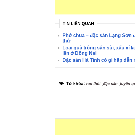
TIN LIÊN QUAN
Phở chua – đặc sản Lạng Sơn đ
thử
Loại quả trông sần sùi, xấu xí l
lần ở Đồng Nai
Đặc sản Hà Tĩnh có gì hấp dẫn 
Từ khóa:
,
,
rau thối
đặc sản
tuyên q