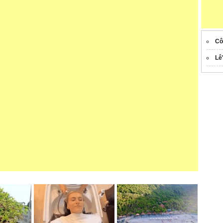
Cô
Lê