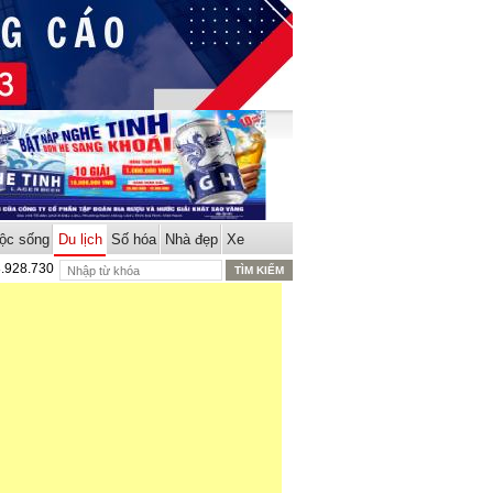
ộc sống
Du lịch
Số hóa
Nhà đẹp
Xe
8.928.730