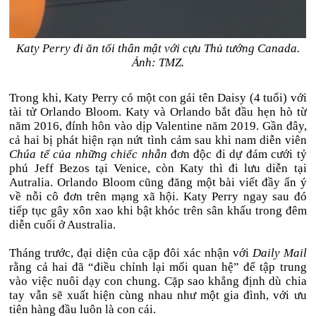
Katy Perry đi ăn tối thân mật với cựu Thủ tướng Canada.
Ảnh: TMZ.
Trong khi, Katy Perry có một con gái tên Daisy (4 tuổi) với
tài tử Orlando Bloom. Katy và Orlando bắt đầu hẹn hò từ
năm 2016, đính hôn vào dịp Valentine năm 2019. Gần đây,
cả hai bị phát hiện rạn nứt tình cảm sau khi nam diễn viên
Chúa tể của những chiếc nhẫn
đơn độc đi dự đám cưới tỷ
phú Jeff Bezos tại Venice, còn Katy thì đi lưu diễn tại
Autralia. Orlando Bloom cũng đăng một bài viết đầy ẩn ý
về nỗi cô đơn trên mạng xã hội. Katy Perry ngay sau đó
tiếp tục gây xôn xao khi bật khóc trên sân khấu trong đêm
diễn cuối ở Australia.
Tháng trước, đại diện của cặp đôi xác nhận với
Daily Mail
rằng cả hai đã “điều chỉnh lại mối quan hệ” để tập trung
vào việc nuôi dạy con chung. Cặp sao khẳng định dù chia
tay vẫn sẽ xuất hiện cùng nhau như một gia đình, với ưu
tiên hàng đầu luôn là con cái.