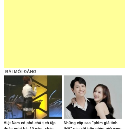
BÀI MỚI ĐĂNG
Việt Nam có phó chủ tịch tập
Những cặp sao "phim giả tình
đoàn nghỉ hát 10 năm, chán
thật" gây sốt trên phim giờ vàng