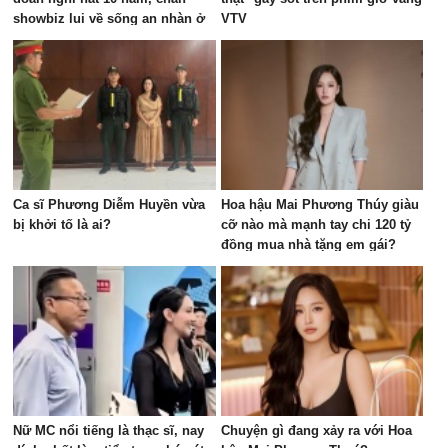
showbiz lui về sống an nhàn ở
VTV
biệt thự nghìn mét vuông
Ca sĩ Phương Diễm Huyền vừa
Hoa hậu Mai Phương Thúy giàu
bị khởi tố là ai?
cỡ nào mà mạnh tay chi 120 tỷ
đồng mua nhà tặng em gái?
Nữ MC nổi tiếng là thạc sĩ, nay
Chuyện gì đang xảy ra với Hoa