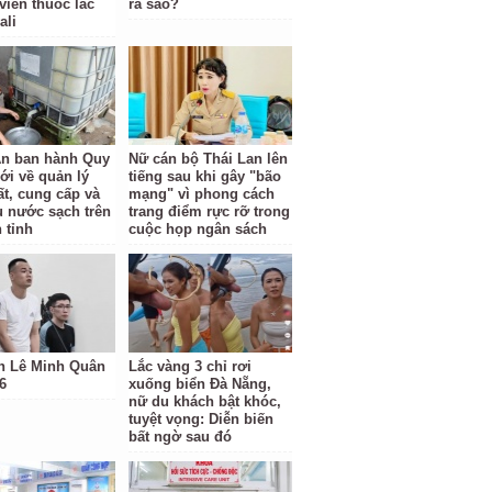
viên thuốc lắc
ra sao?
ali
n ban hành Quy
Nữ cán bộ Thái Lan lên
ới về quản lý
tiếng sau khi gây "bão
ất, cung cấp và
mạng" vì phong cách
hụ nước sạch trên
trang điểm rực rỡ trong
 tỉnh
cuộc họp ngân sách
h Lê Minh Quân
Lắc vàng 3 chỉ rơi
6
xuống biển Đà Nẵng,
nữ du khách bật khóc,
tuyệt vọng: Diễn biến
bất ngờ sau đó