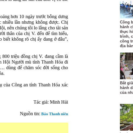
khoảng hơn 10 ngày trước bỗng dưng
ạc nhiều lần nhưng không được. Chị
Công b
hành c
i, nên chúng tôi lo lắng cho tài sản
thực hi
ời thân của chị V. đến để tìm hiểu,
trình, 
ho biết không rõ chị ấy đang ở đâu”,
công t
địa bàn
 800 triệu đồng chị V. đang cầm là
iên Hội Người mù tỉnh Thanh Hóa đi
hộ… dùng để chăm sóc đời sống cho
óa.
Bắt gi
vụ của Công an tỉnh Thanh Hóa xác
hành d
của nh
Tác giả: Minh Hải
Nguồn tin:
Báo Thanh niên