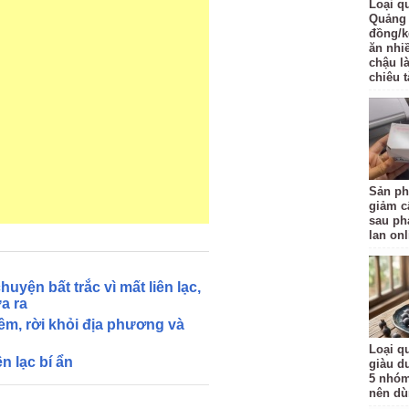
Loại q
Quảng 
đồng/k
ăn nhi
chậu l
chiêu t
Sản ph
giảm c
sau ph
lan onl
yện bất trắc vì mất liên lạc,
a ra
êm, rời khỏi địa phương và
Loại qu
n lạc bí ẩn
giàu d
5 nhóm
nên d