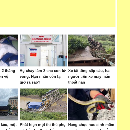
i 2 tháng
Vụ cháy làm 2 cha con tử
Xe tải tông sập cầu, hai
ên vệ
vong: Nạn nhân còn lại
người trên xe may mắn
giờ ra sao?
thoát nạn
 kéo, một
Phát hiện một thi thể phụ
Hàng chục học sinh mầm