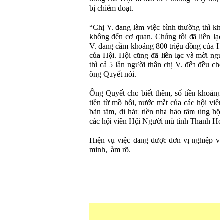
bị chiếm đoạt.
“Chị V. đang làm việc bình thường thì 
không đến cơ quan. Chúng tôi đã liên l
V. đang cầm khoảng 800 triệu đồng của Hộ
của Hội. Hội cũng đã liên lạc và mời ngư
thì cả 5 lần người thân chị V. đến đều c
ông Quyết nói.
Ông Quyết cho biết thêm, số tiền khoảng
tiền từ mồ hôi, nước mắt của các hội v
bán tăm, đi hát; tiền nhà hảo tâm ủng 
các hội viên Hội Người mù tỉnh Thanh H
Hiện vụ việc đang được đơn vị nghiệp 
minh, làm rõ.