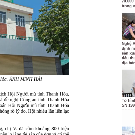
70.000 
trong v
Nghệ A
định m
sản xu
tiêu t
địa bàn
h Hóa. ẢNH MINH HẢI
ịch Hội Người mù tỉnh Thanh Hóa,
 và đề nghị Công an tỉnh Thanh Hóa
Tử hìn
ế toán Hội Người mù tỉnh Thanh Hóa
SN 199
ng rõ lý do, Hội nhiều lần liên lạc
, chị V. đã cầm khoảng 800 triệu
nên lo lắng tài sản của đơn vị có thể