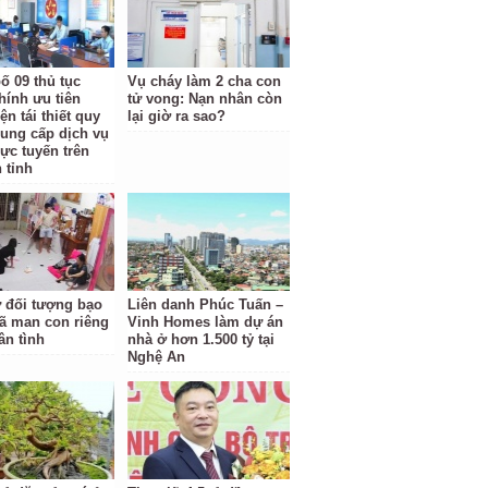
ố 09 thủ tục
Vụ cháy làm 2 cha con
hính ưu tiên
tử vong: Nạn nhân còn
ện tái thiết quy
lại giờ ra sao?
cung cấp dịch vụ
rực tuyến trên
 tỉnh
ữ đối tượng bạo
Liên danh Phúc Tuấn –
ã man con riêng
Vinh Homes làm dự án
ân tình
nhà ở hơn 1.500 tỷ tại
Nghệ An