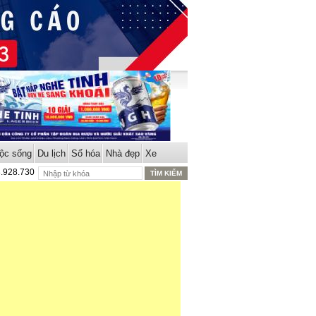
ộc sống
Du lịch
Số hóa
Nhà đẹp
Xe
8.928.730