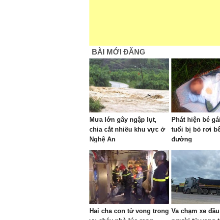
BÀI MỚI ĐĂNG
Mưa lớn gây ngập lụt,
Phát hiện bé gá
chia cắt nhiều khu vực ở
tuổi bị bỏ rơi b
Nghệ An
đường
Hai cha con tử vong trong
Va chạm xe đầu