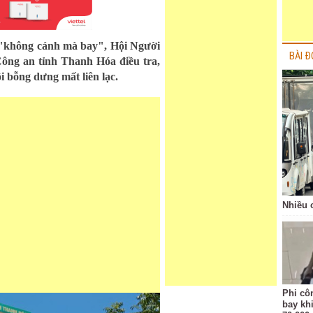
g "không cánh mà bay", Hội Người
BÀI Đ
ông an tỉnh Thanh Hóa điều tra,
i bỗng dưng mất liên lạc.
Nhiều 
Phi côn
bay kh