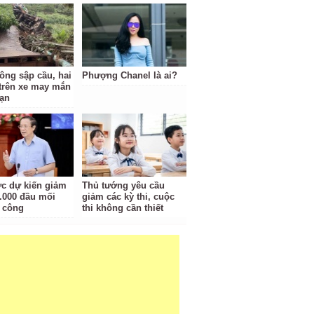
tông sập cầu, hai
Phượng Chanel là ai?
trên xe may mắn
nạn
c dự kiến giảm
Thủ tướng yêu cầu
.000 đầu mối
giảm các kỳ thi, cuộc
 công
thi không cần thiết