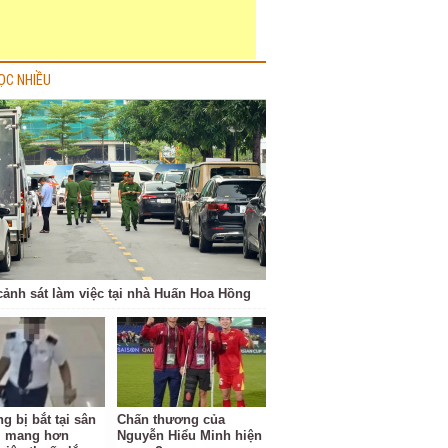
ỌC NHIỀU
cảnh sát làm việc tại nhà Huấn Hoa Hồng
g bị bắt tại sân
Chấn thương của
i mang hơn
Nguyễn Hiểu Minh hiện