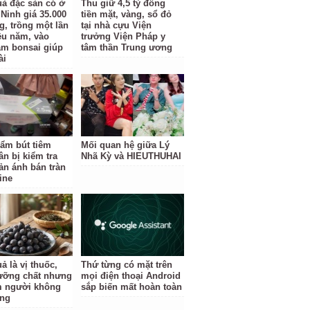
uả đặc sản có ở
Thu giữ 4,5 tỷ đồng
Ninh giá 35.000
tiền mặt, vàng, sổ đỏ
g, trồng một lần
tại nhà cựu Viện
ều năm, vào
trưởng Viện Pháp y
àm bonsai giúp
tâm thần Trung ương
ài
ẩm bút tiêm
Mối quan hệ giữa Lý
ân bị kiểm tra
Nhã Kỳ và HIEUTHUHAI
ản ánh bán tràn
ine
ả là vị thuốc,
Thứ từng có mặt trên
ưỡng chất nhưng
mọi điện thoại Android
 người không
sắp biến mất hoàn toàn
ùng