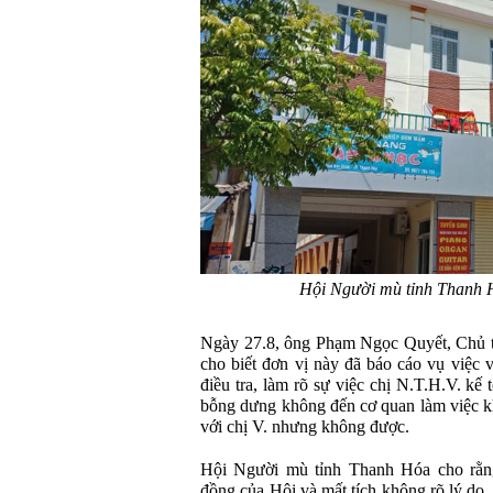
Hội Người mù tỉnh Than
Ngày 27.8, ông Phạm Ngọc Quyết, Chủ t
cho biết đơn vị này đã báo cáo vụ việc
điều tra, làm rõ sự việc chị N.T.H.V. k
bỗng dưng không đến cơ quan làm việc khô
với chị V. nhưng không được.
Hội Người mù tỉnh Thanh Hóa cho rằng
đồng của Hội và mất tích không rõ lý do, 