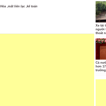
,
,
 Hóa
mất liên lạc
kế toán
Xe tải 
người 
thoát 
Cả nướ
hơn 17
trường