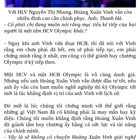
Với HLV Nguyễn Thị Nhung, Hoàng Xuân Vinh vẫn còn
nhiều đỉnh cao cần chinh phục. Ảnh:
Thanh Hà
.
- Có phải chị đang muốn nói rằng mục tiêu kế tiếp của hai
người là một tấm HCV Olympic khác?
- Ngay khi anh Vinh vừa đoạt HCB, tôi đã nói với Vinh
rằng em chưa phải đã hết, em sẽ phải tiếp tục, em phải
chứng minh rằng ít nhất, em cũng có thể giành huy chương
Olympic ở kỳ tiếp theo.
Một HCV và một HCB Olympic là vô cùng danh giá.
Nhưng nếu anh Hoàng Xuân Vinh vẫn được đầu tư tốt, nếu
anh ấy vẫn còn ham muốn nghề nghiệp thì kỳ Olympic tới
mới là lúc khẳng định vị trí của anh Vinh với lịch sử.
Đó mới là lúc chúng tôi chứng minh với thế giới rằng
những gì Việt Nam đã có không phải là may mắn hay kỳ
diệu. Chúng tôi muốn khẳng định rằng Hoàng Xuân Vinh
đã giành tấm huy chương ấy bằng cả sức lực và tài năng
của chính mình.
- Vậy là sẽ không có chuyện Hoàng Xuân Vinh giải nghệ