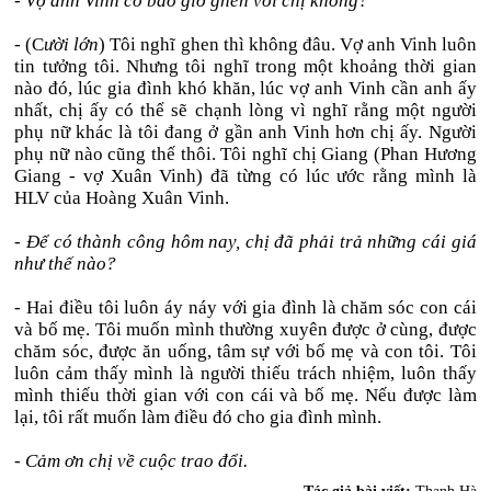
- Vợ anh Vinh có bao giờ ghen với chị không?
- (C
ười lớn
) Tôi nghĩ ghen thì không đâu. Vợ anh Vinh luôn
tin tưởng tôi. Nhưng tôi nghĩ trong một khoảng thời gian
nào đó, lúc gia đình khó khăn, lúc vợ anh Vinh cần anh ấy
nhất, chị ấy có thể sẽ chạnh lòng vì nghĩ rằng một người
phụ nữ khác là tôi đang ở gần anh Vinh hơn chị ấy. Người
phụ nữ nào cũng thế thôi. Tôi nghĩ chị Giang (Phan Hương
Giang - vợ Xuân Vinh) đã từng có lúc ước rằng mình là
HLV của Hoàng Xuân Vinh.
- Để có thành công hôm nay, chị đã phải trả những cái giá
như thế nào?
- Hai điều tôi luôn áy náy với gia đình là chăm sóc con cái
và bố mẹ. Tôi muốn mình thường xuyên được ở cùng, được
chăm sóc, được ăn uống, tâm sự với bố mẹ và con tôi. Tôi
luôn cảm thấy mình là người thiếu trách nhiệm, luôn thấy
mình thiếu thời gian với con cái và bố mẹ. Nếu được làm
lại, tôi rất muốn làm điều đó cho gia đình mình.
- Cảm ơn chị về cuộc trao đổi.