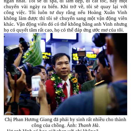
ngắn nhất. Tôi sẽ đi spa, đi làm đẹp, đi cắt tóc, bay một
chuyến vài ngày ra biển. Khi trở về, tôi sẽ quay lại với
công việc. Tôi luôn tư duy rằng nếu Hoàng Xuân Vinh
không làm được thì tôi sẽ chuyển sang một vận động viên
khác. Vận động viên đó có thể không bằng anh Vinh nhưng
họ có quyết tâm rất cao, họ có thể đáp ứng ước mơ của tôi.
Chị Phan Hương Giang đã phải hy sinh rất nhiều cho thành
công của chồng. Ảnh:
Thanh Hà
.