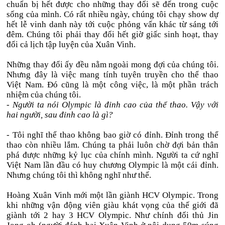
chuẩn bị hết được cho những thay đổi sẽ đến trong cuộc
sống của mình. Có rất nhiều ngày, chúng tôi chạy show dự
hết lễ vinh danh này tới cuộc phỏng vấn khác từ sáng tới
đêm. Chúng tôi phải thay đổi hết giờ giấc sinh hoạt, thay
đổi cả lịch tập luyện của Xuân Vinh.
Những thay đổi ấy đều nằm ngoài mong đợi của chúng tôi.
Nhưng đây là việc mang tính tuyên truyền cho thể thao
Việt Nam. Đó cũng là một công việc, là một phần trách
nhiệm của chúng tôi.
- Người ta nói Olympic là đỉnh cao của thể thao. Vậy với
hai người, sau đỉnh cao là gì?
- Tôi nghĩ thể thao không bao giờ có đỉnh. Đỉnh trong thể
thao còn nhiều lắm. Chúng ta phải luôn chờ đợi bản thân
phá được những kỷ lục của chính mình. Người ta cứ nghĩ
Việt Nam lần đầu có huy chương Olympic là một cái đỉnh.
Nhưng chúng tôi thì không nghĩ như thế.
Hoàng Xuân Vinh mới một lần giành HCV Olympic. Trong
khi những vận động viên giàu khát vọng của thế giới đã
giành tới 2 hay 3 HCV Olympic. Như chính đối thủ Jin