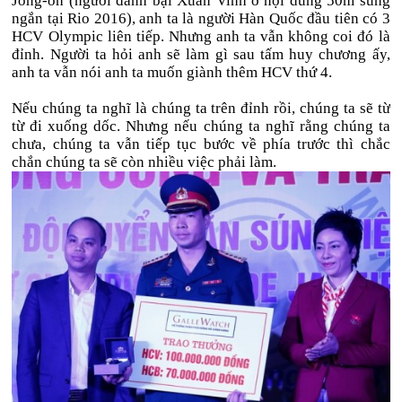
Jong-oh (người đánh bại Xuân Vinh ở nội dung 50m súng
ngắn tại Rio 2016), anh ta là người Hàn Quốc đầu tiên có 3
HCV Olympic liên tiếp. Nhưng anh ta vẫn không coi đó là
đỉnh. Người ta hỏi anh sẽ làm gì sau tấm huy chương ấy,
anh ta vẫn nói anh ta muốn giành thêm HCV thứ 4.
Nếu chúng ta nghĩ là chúng ta trên đỉnh rồi, chúng ta sẽ từ
từ đi xuống dốc. Nhưng nếu chúng ta nghĩ rằng chúng ta
chưa, chúng ta vẫn tiếp tục bước về phía trước thì chắc
chắn chúng ta sẽ còn nhiều việc phải làm.