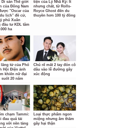
 Di sản Thế giới
tiện của Lý Nhã Kỳ: Ít
ên của Đông Nam
nhưng chất, từ Rolls-
được "Oscar của
Royce Ghost đến du
du lịch" đề cử,
thuyền hơn 100 tỷ đồng
 tỷ phú Xuân
 đầu tư KDL tâm
.000 ha
 lãng tử của Phó
Chú rể mất 2 tay đón cô
ch Hội Điện ảnh
dâu vào lễ đường gây
am khiến nữ đại
xúc động
u suốt 20 năm
ểm chạm Tammi:
Loại thực phẩm ngon
i đau quá tải
miệng nhưng âm thầm
ng với nền tảng
gây hại thận
mới của Viettel