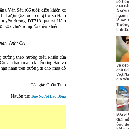
sở hữu
đầu ti
ặng Văn Sáu (66 tuổi) điều khiển xe
Á vừa 
hị Lượm (63 tuổi, cùng trú xã Hàm
ngành 
là nơi
2 tuyến đường ĐT718 qua xã Hàm
Trường
55.02 chưa rõ người điều khiển.
linh 12
 nạn. Ảnh: CA
ng đường theo hướng điều khiển của
 Cú va chạm mạnh khiến ông Sáu và
Vẻ đẹp
 nạn nhân trên đường đi chợ mua đồ
chủ tị
.
Việt N
gia yê
Tác giả:
Châu Tỉnh
Nguồn tin:
Báo Người Lao Động
Một đi
Giải nỗ
ứng dụ
hội tụ 