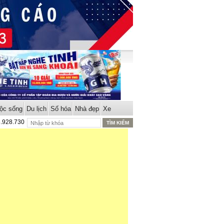
ộc sống
Du lịch
Số hóa
Nhà đẹp
Xe
8.928.730