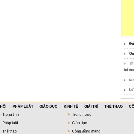
Đú
Qu
Th
lại m
ta
Lê
 HỘI
PHÁP LUẬT
GIÁO DỤC
KINH TẾ
GIẢI TRÍ
THỂ THAO
CỘ
Trong tỉnh
Trong nước
Pháp luật
Giáo dục
Thể thao
Cộng đồng mạng