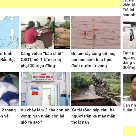
Truy l
viên bị
Trả lạ
sau nh
Tạm gi
ới hình
Đăng video "báo chốt"
Đi làm rẫy cùng bố mẹ,
ngã ng
 Bắc Bộ,
CSGT, nữ TikToker bị
hai học sinh tiểu học
đang c
phạt 10 triệu đồng
đuối nước tử vong
đường
Căn nh
i 2 tháng
Vụ cháy làm 2 cha con tử
Xe tải tông sập cầu, hai
Huấn 
ên vệ
vong: Nạn nhân còn lại
người trên xe may mắn
giờ ra sao?
thoát nạn