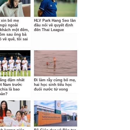
ỉ xin bố mẹ
HLV Park Hang Seo lần
ngủ ngoài
đầu nói về quyết định
khách một đêm,
đến Thai League
ôm sau ông bà
 về quê, tôi sai
hắng đậm nhất
Đi làm rẫy cùng bố mẹ,
ệt Nam trước
hai học sinh tiểu học
hia là bao
đuối nước tử vong
bàn?