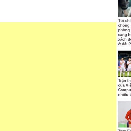
Tôi ch
chồng 
phòng 
sáng h
xách đồ
ở đâu?
Trận t
của Vi
Campuc
nhiêu 