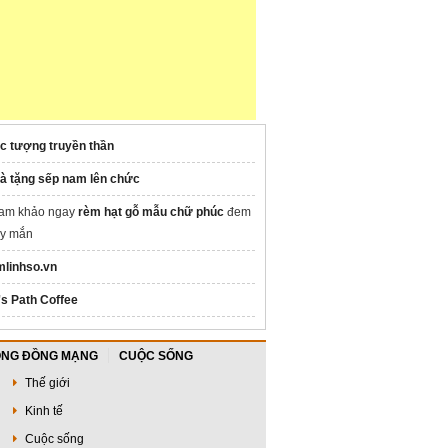
c tượng truyền thần
à tặng sếp nam lên chức
am khảo ngay
rèm hạt gỗ mẫu chữ phúc
đem
ay mắn
mlinhso.vn
's Path Coffee
NG ĐỒNG MẠNG
CUỘC SỐNG
Thế giới
Kinh tế
Cuộc sống