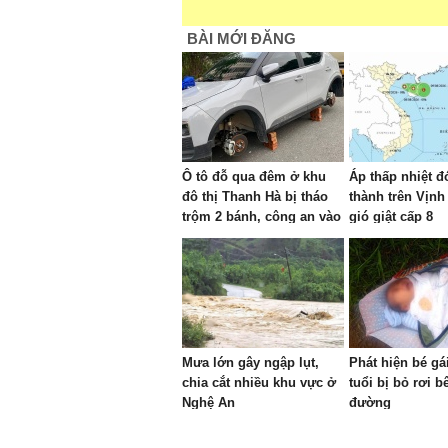
BÀI MỚI ĐĂNG
Ô tô đỗ qua đêm ở khu
Áp thấp nhiệt đ
đô thị Thanh Hà bị tháo
thành trên Vịnh
trộm 2 bánh, công an vào
gió giật cấp 8
cuộc
Mưa lớn gây ngập lụt,
Phát hiện bé gá
chia cắt nhiều khu vực ở
tuổi bị bỏ rơi b
Nghệ An
đường