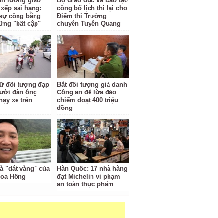
ĩnh lương giáo
Bộ Giáo dục và Đào tạo
 xếp sai hạng:
công bố lịch thi lại cho
i sự công bằng
Điểm thi Trường
ững "bất cập"
chuyên Tuyên Quang
ữ đối tượng đạp
Bắt đối tượng giả danh
ười đàn ông
Công an để lừa đảo
hạy xe trên
chiếm đoạt 400 triệu
đồng
à "dát vàng" của
Hàn Quốc: 17 nhà hàng
Hoa Hồng
đạt Michelin vi phạm
an toàn thực phẩm