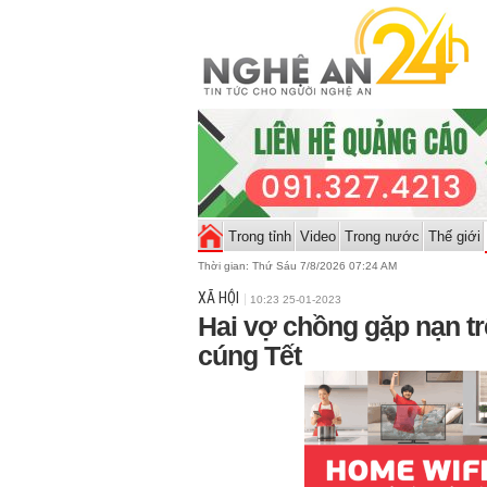
Trong tỉnh
Video
Trong nước
Thế giới
Thời gian:
Thứ Sáu 7/8/2026 07:24 AM
XÃ HỘI
10:23 25-01-2023
Hai vợ chồng gặp nạn 
cúng Tết