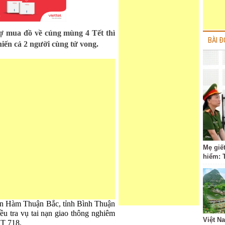
ợ mua đồ về cúng mùng 4 Tết thì
BÀI Đ
iến cả 2 người cùng tử vong.
Mẹ giết
hiểm: 
n Hàm Thuận Bắc, tỉnh Bình Thuận
ều tra vụ tai nạn giao thông nghiêm
Việt N
ĐT 718.