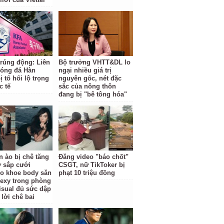
 rúng động: Liên
Bộ trưởng VHTT&DL lo
óng đá Hàn
ngại nhiều giá trị
 tố hối lộ trọng
nguyên gốc, nét đặc
c tế
sắc của nông thôn
đang bị "bê tông hóa"
n ào bị chê tăng
Đăng video "báo chốt"
ợ sắp cưới
CSGT, nữ TikToker bị
o khoe body săn
phạt 10 triệu đồng
sexy trong phòng
isual đủ sức dập
 lời chê bai