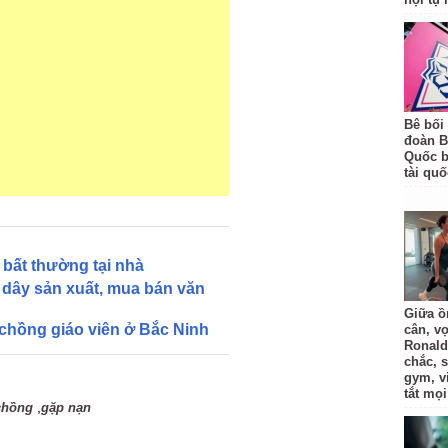
Bê bối
đoàn B
Quốc bị
tài quố
bất thường tại nhà
dây sản xuất, mua bán văn
Giữa ồ
 chồng giáo viên ở Bắc Ninh
cân, v
Ronald
chắc, 
gym, v
tắt mọi
,
chồng
gặp nạn