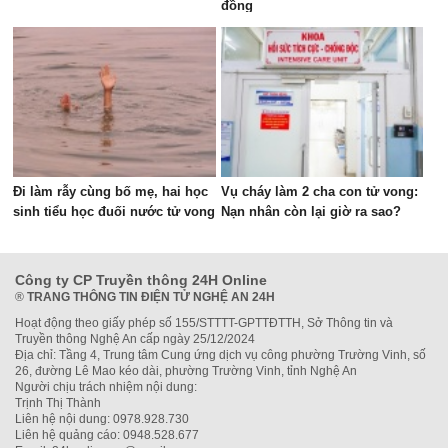
đồng
Đi làm rẫy cùng bố mẹ, hai học
Vụ cháy làm 2 cha con tử vong:
sinh tiểu học đuối nước tử vong
Nạn nhân còn lại giờ ra sao?
Công ty CP Truyền thông 24H Online
®
TRANG THÔNG TIN ĐIỆN TỬ NGHỆ AN 24H
Hoạt động theo giấy phép số 155/STTTT-GPTTĐTTH, Sở Thông tin và
Truyền thông Nghệ An cấp ngày 25/12/2024
Địa chỉ: Tầng 4, Trung tâm Cung ứng dịch vụ công phường Trường Vinh, số
26, đường Lê Mao kéo dài, phường Trường Vinh, tỉnh Nghệ An
Người chịu trách nhiệm nội dung:
Trịnh Thị Thành
Liên hệ nội dung: 0978.928.730
Liên hệ quảng cáo: 0948.528.677