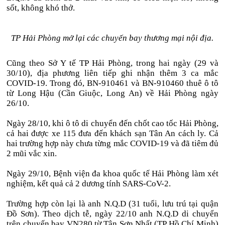
sốt, không khó thở.
TP Hải Phòng mở lại các chuyến bay thương mại nội địa.
Cũng theo Sở Y tế TP Hải Phòng, trong hai ngày (29 và
30/10), địa phương liên tiếp ghi nhận thêm 3 ca mắc
COVID-19. Trong đó, BN-910461 và BN-910460 thuê ô tô
từ Long Hậu (Cần Giuộc, Long An) về Hải Phòng ngày
26/10.
Ngày 28/10, khi ô tô di chuyển đến chốt cao tốc Hải Phòng,
cả hai được xe 115 đưa đến khách sạn Tân An cách ly. Cả
hai trường hợp này chưa từng mắc COVID-19 và đã tiêm đủ
2 mũi vắc xin.
Ngày 29/10, Bệnh viện đa khoa quốc tế Hải Phòng làm xét
nghiệm, kết quả cả 2 dương tính SARS-CoV-2.
Trường hợp còn lại là anh N.Q.D (31 tuổi, lưu trú tại quận
Đồ Sơn). Theo dịch tễ, ngày 22/10 anh N.Q.D di chuyển
trên chuyến bay VN280 từ Tân Sơn Nhất (TP Hồ Chí Minh)