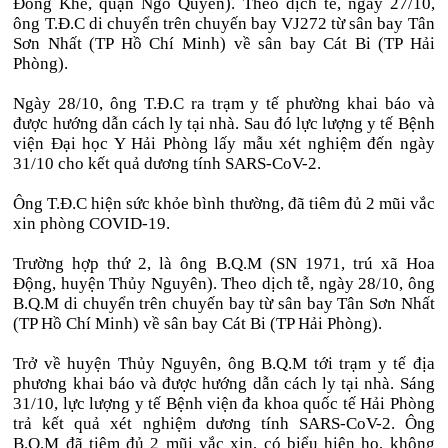
Đông Khê, quận Ngô Quyền). Theo dịch tễ, ngày 27/10,
ông T.Đ.C di chuyển trên chuyến bay VJ272 từ sân bay Tân
Sơn Nhất (TP Hồ Chí Minh) về sân bay Cát Bi (TP Hải
Phòng).
Ngày 28/10, ông T.Đ.C ra trạm y tế phường khai báo và
được hướng dẫn cách ly tại nhà. Sau đó lực lượng y tế Bệnh
viện Đại học Y Hải Phòng lấy mẫu xét nghiệm đến ngày
31/10 cho kết quả dương tính SARS-CoV-2.
Ông T.Đ.C hiện sức khỏe bình thường, đã tiêm đủ 2 mũi vắc
xin phòng COVID-19.
Trường hợp thứ 2, là ông B.Q.M (SN 1971, trú xã Hoa
Động, huyện Thủy Nguyên). Theo dịch tễ, ngày 28/10, ông
B.Q.M di chuyển trên chuyến bay từ sân bay Tân Sơn Nhất
(TP Hồ Chí Minh) về sân bay Cát Bi (TP Hải Phòng).
Trở về huyện Thủy Nguyên, ông B.Q.M tới trạm y tế địa
phương khai báo và được hướng dẫn cách ly tại nhà. Sáng
31/10, lực lượng y tế Bệnh viện đa khoa quốc tế Hải Phòng
trả kết quả xét nghiệm dương tính SARS-CoV-2. Ông
B.Q.M đã tiêm đủ 2 mũi vắc xin, có biểu hiện ho, không