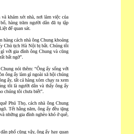
m và khám xét nhà, nơi làm việc của
, hàng trăm người dân đã tụ tập
iệt để quan sát.
bán hàng cách nhà ông Chung khoảng
y Chủ tịch Hà Nội bị bắt. Chúng tôi
 gì với gia đình ông Chung và cũng
rất bất ngờ”.
 Chung nói thêm: “Ông ấy sống với
òn ông ấy làm gì ngoài xã hội chúng
 ông ấy, tất cả hàng xóm chạy ra xem
ng tôi là người dân và thấy ông ấy
ào chúng tôi chưa biết”.
 quê Phú Thọ, cách nhà ông Chung
gõ. Tết hằng năm, ông ấy đều tặng
n và những gia đình nghèo khó ở quê,
 dân phố cũng vậy, ông ấy hay quan