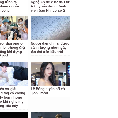
g trình tại
Nghệ An đề xuất đầu tư
nhiều người
400 tỷ xây dựng Bệnh
g vong
viện Sản Nhi cơ sở 2
ười đàn ông ở
Người dân ghi lại được
n bị phóng điện
cảnh tượng như ngày
ặng khi dựng
tận thế trên bầu trời
à phê
iện vợ giấu
Lê Bống tuyên bố có
 từng có chồng,
"job" mới!
i ly hôn nhưng
ờ khi nghe mẹ
ông câu này