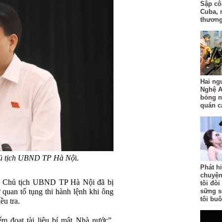
Sập côn
Cuba, 
thươn
Hai ng
Nghệ A
bỏng n
quán c
ủ tịch UBND TP Hà Nộ
i.
Phát h
chuyện
 Chủ tịch UBND TP Hà Nội đã bị
tôi đò
 quan tố tụng thi hành lệnh khi ông
sững s
tôi bu
ều tra.
m đoạt tài liệu bí mật Nhà nước”.