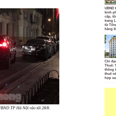
UBND t
kinh p
cấp, tô
trang L
từ Tổn
hàng k
Chỉ đạ
Thuế: 
thông 
thuế n
hợp sa
 UBND TP Hà Nội vào tối 28/8.