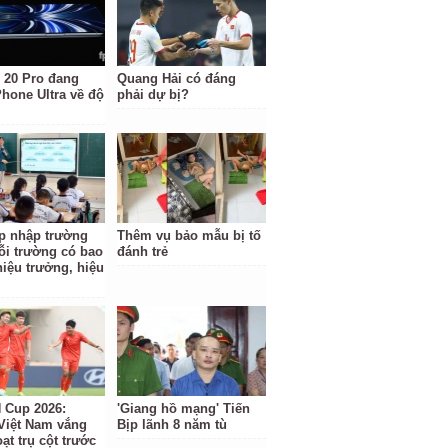
 20 Pro đang
Quang Hải có đáng
Phone Ultra về độ
phải dự bị?
p nhập trường
Thêm vụ bảo mẫu bị tố
ỗi trường có bao
đánh trẻ
hiệu trưởng, hiệu
Cup 2026:
'Giang hồ mạng' Tiến
Việt Nam vắng
Bịp lãnh 8 năm tù
ạt trụ cột trước