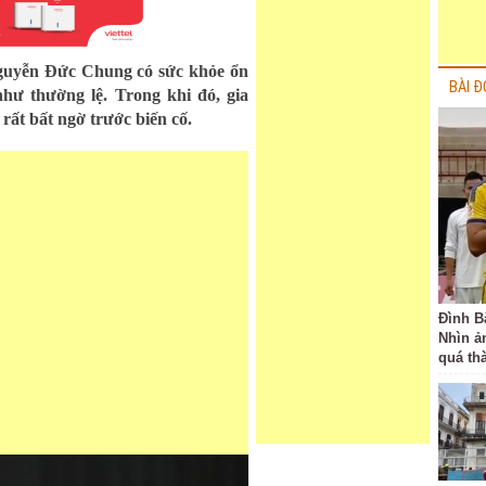
Nguyễn Đức Chung có sức khỏe ổn
BÀI Đ
hư thường lệ. Trong khi đó, gia
rất bất ngờ trước biến cố.
Đình B
Nhìn ả
quá th