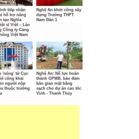
ỉnh tiếp nhận
Nghệ An khởi công xây
hí hỗ trợ nâng
dựng Trường THPT
n tạo Nghĩa
Nam Đàn 1
iệt sĩ Việt – Lào
g Công ty Cảng
hông Việt Nam
o 'nóng' từ Cục
Nghệ An: Nỗ lực hoàn
Sẽ công khai
thành GPMB, bảo đảm
tin người nộp
bàn giao mặt bằng
ếu thuộc trường
sạch cho dự án cao tốc
u
Vinh - Thanh Thủy