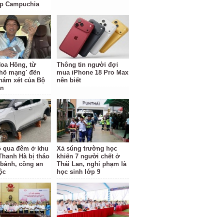
ặp Campuchia
oa Hồng, từ
Thông tin người đợi
 hồ mạng' đến
mua iPhone 18 Pro Max
hám xét của Bộ
nên biết
an
ỗ qua đêm ở khu
Xả súng trường học
 Thanh Hà bị tháo
khiến 7 người chết ở
 bánh, công an
Thái Lan, nghi phạm là
ộc
học sinh lớp 9