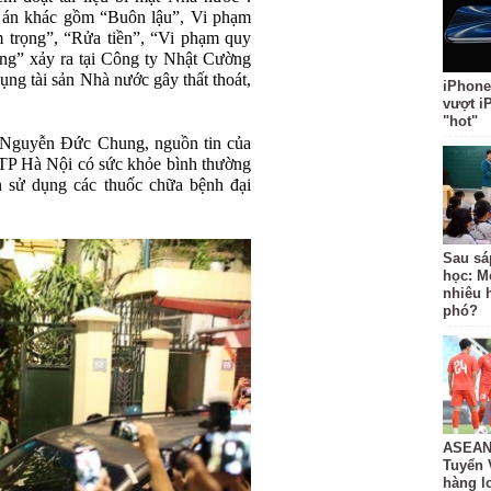
vụ án khác gồm “Buôn lậu”, Vi phạm
 trọng”, “Rửa tiền”, “Vi phạm quy
ọng” xảy ra tại Công ty Nhật Cường
ụng tài sản Nhà nước gây thất thoát,
iPhone
vượt i
"hot"
g Nguyễn Đức Chung, nguồn tin của
TP Hà Nội có sức khỏe bình thường
ẫn sử dụng các thuốc chữa bệnh đại
Sau sá
học: M
nhiêu 
phó?
ASEAN 
Tuyển 
hàng lo