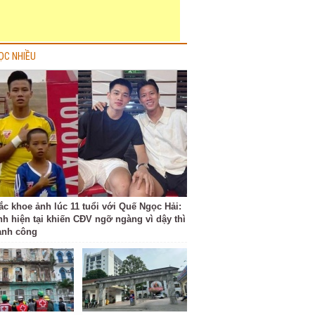
ỌC NHIỀU
ắc khoe ảnh lúc 11 tuổi với Quế Ngọc Hải:
nh hiện tại khiến CĐV ngỡ ngàng vì dậy thì
ành công