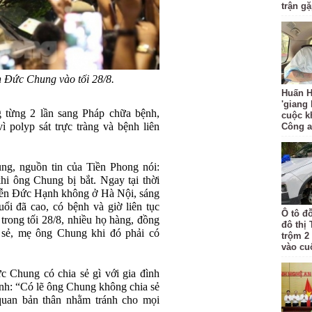
trận g
Đức Chung vào tối 28/8.
Huấn H
'giang
từng 2 lần sang Pháp chữa bệnh,
cuộc k
 polyp sát trực tràng và bệnh liên
Công 
ng, nguồn tin của Tiền Phong nói:
hi ông Chung bị bắt. Ngay tại thời
yễn Đức Hạnh không ở Hà Nội, sáng
i đã cao, có bệnh và giờ liên tục
Ô tô đ
 trong tối 28/8, nhiều họ hàng, đồng
đô thị
 sẻ, mẹ ông Chung khi đó phải có
trộm 2
vào cu
 Chung có chia sẻ gì với gia đình
ịnh: “Có lẽ ông Chung không chia sẻ
 quan bản thân nhằm tránh cho mọi