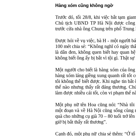
Hàng xóm cũng không ngờ
Trước đó, tối 28/8, khi việc bắt tạm gia
Chủ tịch UBND TP Hà Nội được công bố
trước cửa nhà ông Chung trên phố Trung L
Được hỏi về vụ việc, bà H - một người 
100 mét chia sẻ: “Không nghĩ có ngày thấ
là dân đen, không quen biết hay quan hệ
không biết ông ấy bị bắt vì tội gì. Thật sự 
Một người cho biết là hàng xóm của ông
hàng xóm láng giềng xung quanh rất tốt c
tôi không thể biết được. Khi nghe tin bắt
thế nào nhưng thấy rất đáng thương. Chú
làm được nhiều cái tốt, còn vi phạm thế n
Một phụ nữ tên Hoa cũng nói: “Nhà tôi
một đoạn và về Hà Nội cũng sống cùng n
quà cho những cụ già 70 – 80 tuổi trở lê
giờ bị bắt thấy rất thương”.
Cạnh đó, một phụ nữ chia sẻ thêm: “Ở tổ