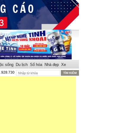
ộc sống
Du lịch
Số hóa
Nhà đẹp
Xe
8.928.730