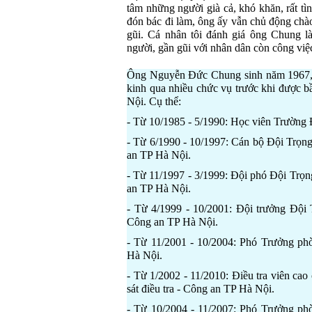
tâm những người già cả, khó khăn, rất tì
đón bác đi làm, ông ấy vẫn chủ động chà
gũi. Cá nhân tôi đánh giá ông Chung là
người, gần gũi với nhân dân còn công việ
Ông Nguyễn Đức Chung sinh năm 1967, t
kinh qua nhiều chức vụ trước khi được
Nội. Cụ thể:
- Từ 10/1985 - 5/1990: Học viên Trường 
- Từ 6/1990 - 10/1997: Cán bộ Đội Trọng
an TP Hà Nội.
- Từ 11/1997 - 3/1999: Đội phó Đội Trọn
an TP Hà Nội.
- Từ 4/1999 - 10/2001: Đội trưởng Đội 
Công an TP Hà Nội.
- Từ 11/2001 - 10/2004: Phó Trưởng phò
Hà Nội.
- Từ 1/2002 - 11/2010: Điều tra viên ca
sát điều tra - Công an TP Hà Nội.
- Từ 10/2004 - 11/2007: Phó Trưởng ph