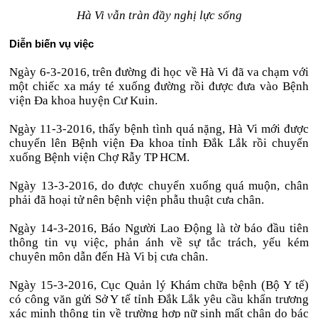
Hà Vi vẫn tràn đầy nghị lực sống
Diễn biến vụ việc
Ngày 6-3-2016, trên đường đi học về Hà Vi đã va chạm với
một chiếc xa máy té xuống đường rồi được đưa vào Bệnh
viện Đa khoa huyện Cư Kuin.
Ngày 11-3-2016, thấy bệnh tình quá nặng, Hà Vi mới được
chuyển lên Bệnh viện Đa khoa tỉnh Đắk Lắk rồi chuyển
xuống Bệnh viện Chợ Rẫy TP HCM.
Ngày 13-3-2016, do được chuyển xuống quá muộn, chân
phải đã hoại tử nên bệnh viện phẫu thuật cưa chân.
Ngày 14-3-2016, Báo Người Lao Động là tờ báo đầu tiên
thông tin vụ việc, phản ánh về sự tắc trách, yếu kém
chuyên môn dẫn đến Hà Vi bị cưa chân.
Ngày 15-3-2016, Cục Quản lý Khám chữa bệnh (Bộ Y tế)
có công văn gửi Sở Y tế tỉnh Đắk Lắk yêu cầu khẩn trương
xác minh thông tin về trường hợp nữ sinh mất chân do bác