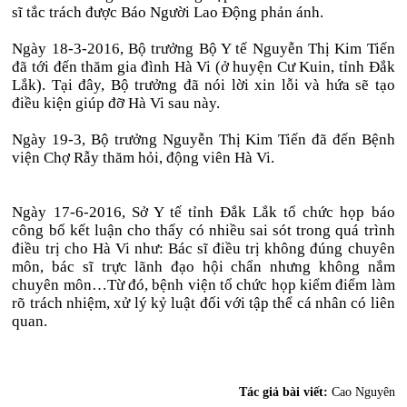
sĩ tắc trách được Báo Người Lao Động phản ánh.
Ngày 18-3-2016, Bộ trưởng Bộ Y tế Nguyễn Thị Kim Tiến
đã tới đến thăm gia đình Hà Vi (ở huyện Cư Kuin, tỉnh Đắk
Lắk). Tại đây, Bộ trưởng đã nói lời xin lỗi và hứa sẽ tạo
điều kiện giúp đỡ Hà Vi sau này.
Ngày 19-3, Bộ trưởng Nguyễn Thị Kim Tiến đã đến Bệnh
viện Chợ Rẫy thăm hỏi, động viên Hà Vi.
Ngày 17-6-2016, Sở Y tế tỉnh Đắk Lắk tổ chức họp báo
công bố kết luận cho thấy có nhiều sai sót trong quá trình
điều trị cho Hà Vi như: Bác sĩ điều trị không đúng chuyên
môn, bác sĩ trực lãnh đạo hội chẩn nhưng không nắm
chuyên môn…Từ đó, bệnh viện tổ chức họp kiểm điểm làm
rõ trách nhiệm, xử lý kỷ luật đối với tập thể cá nhân có liên
quan.
Tác giả bài viết:
Cao Nguyên