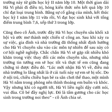
trường này từ giữa học kỳ II năm lớp 10. Một thời gian dài
Hà Vi phải đi điều trị, hỏng kiến thức nên kết quả lớp 10
chỉ đạt loại trung bình. Bằng sự cố gắng của mình, kết thúc
học kỳ I năm lớp 11 vừa rồi, Vi đạt học sinh khá với tổng
điểm trung bình 7,6, xếp thứ 3 trong lớp.
Cũng theo cô Ánh, trước đây Hà Vi học chuyên sâu khối xã
hội và ước mơ thành một chiến sĩ công an. Sau khi xảy ra
sự việc, gia đình và nhà trường đã thống nhất định hướng
cho Hà Vi chuyên sâu vào các môn tự nhiên để sau này có
cơ hội nghề nghiệp. Chắc chắn Hà Vi sẽ gặp rất nhiều khó
khăn trong việc thay đổi các môn chuyên sâu, nhưng nhà
trường tin tưởng em sẽ học tốt và thực tế em cũng đang
chứng tỏ được điều đó. “Lúc mới nhận Hà Vi về, điều mà
nhà trường lo lắng nhất là ở cái tuổi này sợ em sẽ bị sốc. Do
ở nội trú, chiều chiều bạn bè ra sân chơi thể thao, một mình
Hà Vi nằm trong phòng nên thỉnh thoảng em buồn và khóc.
Vậy nhưng khi có người tới, Hà Vi liền ngồi dậy cười nói,
vui đùa. Cô bé đầy nghị lực. Đó là tấm gương cho các học
sinh trong trường noi theo” - cô Ánh chia sẻ.