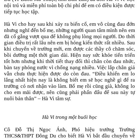
nội trú và miễn phí toàn bộ chi phí để em có điều kiện được
tiếp tục học tập.
Hà Vi cho hay sau khi xảy ra biến cố, em vô cùng đau đớn
nhưng nghĩ đến bố mẹ, những người quan tâm mình nên em
đã cố gắng vượt qua để không phụ lòng mọi người. Do thời
gian điều trị rất lâu nên em bị hỏng kiến thức rất nhiều. Sau
khi chuyển về trường mới, em được các thầy cô chăm sóc,
bồi dưỡng một thời gian dài. Hiện nay sức khỏe tiến triển
tốt hơn nhưng khi thời tiết thay đổi thì chân còn đau nhức,
bàn tay phỏng nước vì chống nạng nhiều. Việc lắp chân giả
vẫn chưa thực hiện được do còn đau. “Điều khiến em lo
lắng nhất hiện nay là không biết em sẽ học nghề gì để ra
trường có nơi nhận vào làm. Bố mẹ rồi cũng già, không lo
cho em mãi được, nên cũng phải phấn đấu để sau này tự
nuôi bản thân” – Hà Vi tâm sự.
Hà Vi trong một buổi học
Cô Đỗ Thị Ngọc Ánh, Phó hiệu trưởng Trường
THCS&THPT Đông Du cho biết Hà Vi bắt đầu chuyển về