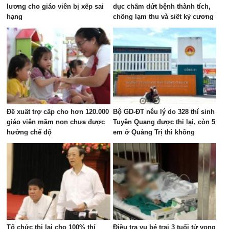
lương cho giáo viên bị xếp sai
dục chấm dứt bệnh thành tích,
hạng
chống lạm thu và siết kỷ cương
trường học
Đề xuất trợ cấp cho hơn 120.000
Bộ GD-ĐT nêu lý do 328 thí sinh
giáo viên mầm non chưa được
Tuyên Quang được thi lại, còn 5
hưởng chế độ
em ở Quảng Trị thì không
Tổ chức thi lại cho 100% thí
Điều tra vụ bé trai 3 tuổi tử vong