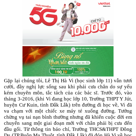
Gặp lại chúng tôi, Lê Thị Hà Vi (học sinh lớp 11) vẫn tươi
cười, đầy nghị lực sống sau khi phải cưa chân do sự yếu
kém chuyên môn, tắc tách của các bác sĩ. Trước đó, vào
tháng 3-2016, (khi Vi đang học lớp 10, Trường THPT Y Jút,
huyện Cư Kuin, tỉnh Đắk Lắk) trên đường đi học về, Vi đã
va chạm với một chiếc xe máy té xuống đường. Tưởng
chừng vụ tai nạn bình thường nhưng đã khiến cuộc đời em
chuyển sang một giai đoạn mới với chân phải bị cưa đến
đầu gối. Từ thông tin báo chí, Trường THCS&THPT Đông
Du (TP Buôn Ma Thuột, tỉnh Đắk Lắk) đã đón Hà Vi về học