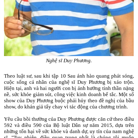
Nghệ sĩ Duy Phương.
Theo luật sư, sau khi tập 10 Sau ánh hào quang phát sóng,
cuộc sống cá nhân của nghệ sĩ Duy Phương bị xáo trộn.
Hiện tại, anh và hai người con bị ảnh hưởng tinh thần nặng
nề, sức khỏe giảm sút, công việc kinh doanh bế tắc. Một số
show của Duy Phương buộc phải hủy theo đề nghị của bầu
show, do khán giả tẩy chay vì tác động của chương trình.
Yêu cầu bồi thường của Duy Phương được căn cứ theo điều
592 và điều 590 của Bộ luật Dân sự năm 2015, dựa trên
những tổn hại về sức khỏe và danh dự, uy tín của nam nghệ
sĩ. "Tuy nhiên, điều quan trọng nhất là chúng tôi muốn