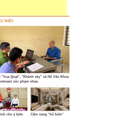
ỌC NHIỀU
ố "Vua Quạt", "Khánh sky" và Hồ Văn Khoa
vestream xúc phạm nhau
ỉnh cho ý kiến
Cẩm nang "hô biến"