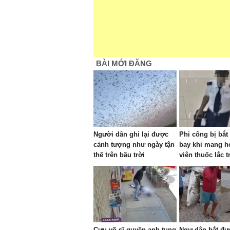
BÀI MỚI ĐĂNG
Người dân ghi lại được
Phi công bị bắt 
cảnh tượng như ngày tận
bay khi mang h
thế trên bầu trời
viên thuốc lắc t
Cựu võ sĩ quyền anh tung
Ngư dân bắt đư