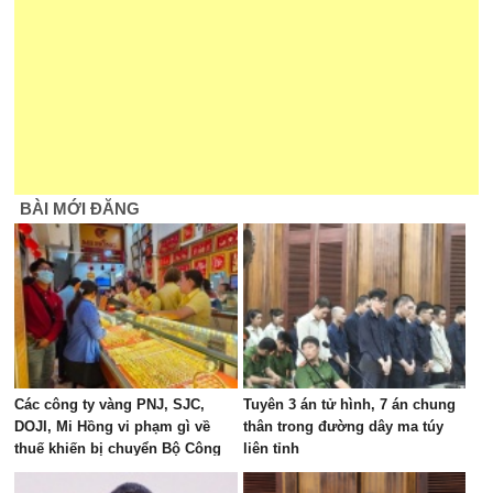
BÀI MỚI ĐĂNG
Các công ty vàng PNJ, SJC,
Tuyên 3 án tử hình, 7 án chung
DOJI, Mi Hồng vi phạm gì về
thân trong đường dây ma túy
thuế khiến bị chuyển Bộ Công
liên tỉnh
an xem xét?