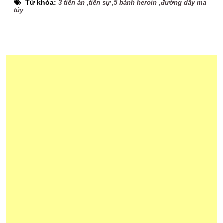
Từ khóa:
,
,
,
3 tiền án
tiền sự
5 bánh heroin
đường dây ma
túy