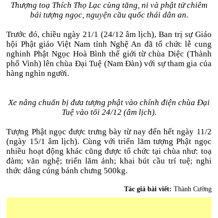
Thượng toạ Thích Thọ Lạc cùng tăng, ni và phật tử chiêm
bái tượng ngọc, nguyện cầu quốc thái dân an.
Trước đó, chiều ngày 21/1 (24/12 âm lịch), Ban trị sự Giáo
hội Phật giáo Việt Nam tỉnh Nghệ An đã tổ chức lễ cung
nghinh Phật Ngọc Hoà Bình thế giới từ chùa Diệc (Thành
phố Vinh) lên chùa Đại Tuệ (Nam Đàn) với sự tham gia của
hàng nghìn người.
Xe nâng chuẩn bị đưa tượng phật vào chính điện chùa Đại
Tuệ vào tối 24/12 (âm lịch).
Tượng Phật ngọc được trưng bày từ nay đến hết ngày 11/2
(ngày 15/1 âm lịch). Cùng với triển lãm tượng Phật ngọc
nhiều hoạt động khác cũng được tổ chức tại chùa như: toạ
đàm; văn nghệ; triển lãm ảnh; khai bút cầu trí tuệ; nghi
thức dâng cúng bánh chưng 500kg.
Tác giả bài viết:
Thành Cường