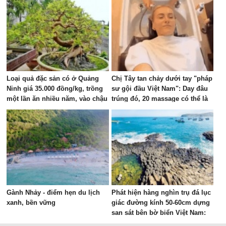
tỷ phú Xuân Trường đầu tư KDL
tâm linh 12.000 ha
Loại quả đặc sản có ở Quảng
Chị Tây tan chảy dưới tay "pháp
Ninh giá 35.000 đồng/kg, trồng
sư gội đầu Việt Nam": Day đâu
một lần ăn nhiều năm, vào chậu
trúng đó, 20 massage có thể là
làm bonsai giúp chiêu tài
phê nhất cuộc đời!
Gành Nhảy - điểm hẹn du lịch
Phát hiện hàng nghìn trụ đá lục
xanh, bền vững
giác đường kính 50-60cm dựng
san sát bên bờ biển Việt Nam:
Là kỳ quan hiếm gặp trên thế