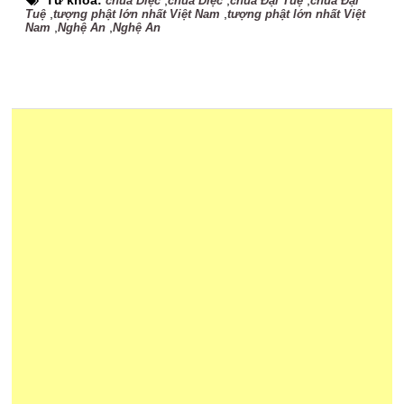
Từ khóa:
,
,
,
chùa Diệc
chùa Diệc
chùa Đại Tuệ
chùa Đại
,
,
Tuệ
tượng phật lớn nhất Việt Nam
tượng phật lớn nhất Việt
,
,
Nam
Nghệ An
Nghệ An