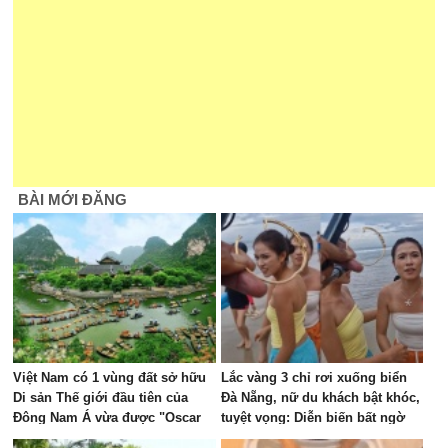
BÀI MỚI ĐĂNG
Việt Nam có 1 vùng đất sở hữu
Lắc vàng 3 chỉ rơi xuống biển
Di sản Thế giới đầu tiên của
Đà Nẵng, nữ du khách bật khóc,
Đông Nam Á vừa được "Oscar
tuyệt vọng: Diễn biến bất ngờ
của ngành du lịch" đề cử, là nơi
sau đó