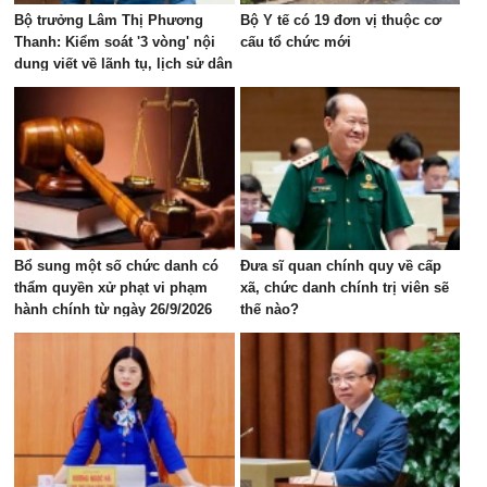
Bộ trưởng Lâm Thị Phương
Bộ Y tế có 19 đơn vị thuộc cơ
Thanh: Kiểm soát '3 vòng' nội
cấu tổ chức mới
dung viết về lãnh tụ, lịch sử dân
tộc
Bổ sung một số chức danh có
Đưa sĩ quan chính quy về cấp
thẩm quyền xử phạt vi phạm
xã, chức danh chính trị viên sẽ
hành chính từ ngày 26/9/2026
thế nào?