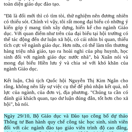
toàn diện giáo dục đào tạo.
"Đã là đổi mới thì có tìm tòi, thử nghiệm nên đương nhiên
có thiếu sót. Chính vì vậy, tôi rất mong đại biểu có những ý
kiến góp ý mang tính xây dựng, hiến kế cho ngành Giáo
dục. Với quan điểm như trên của đại biểu tại hội trường có
thể tác động đến dư luận xã hội, có cái nhìn bi quan, thiếu
tích cực về ngành giáo dục. Hơn nữa, có thể làm tổn thương
hàng triệu nhà giáo, tạo ra hoài nghi của phụ huynh, học
sinh đối với ngành giáo dục nước nhà", bà Xuân nói và
mong đại biểu Hiền lưu ý và chia sẻ với khó khăn của
ngành Giáo dục.
Kết luận, Chủ tịch Quốc hội Nguyễn Thị Kim Ngân cho
rằng, không nên lấy sự việc cụ thể để phủ nhận kết quả, nỗ
lực của ngành, của đơn vị, địa phương. "Chúng ta cần có
đánh giá khách quan, tạo dư luận đúng đắn, tốt hơn cho xã
hội", bà nói.
Ngày 29/10, Bộ Giáo dục và Đào tạo công bố dự thảo
Thông tư Ban hành quy chế công tác học sinh, sinh viên
đối với các ngành đào tạo giáo viên trình độ cao đẳng,