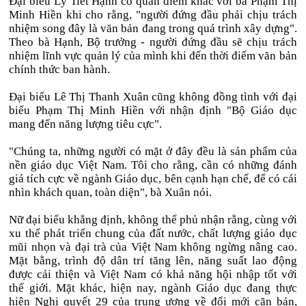
Đại biểu Lý Tiết Hạnh có quan điểm khác với bà Phạm Thị
Minh Hiền khi cho rằng, "người đứng đầu phải chịu trách
nhiệm song đây là văn bản đang trong quá trình xây dựng".
Theo bà Hạnh, Bộ trưởng - người đứng đầu sẽ chịu trách
nhiệm lĩnh vực quản lý của mình khi đến thời điểm văn bản
chính thức ban hành.
Đại biểu Lê Thị Thanh Xuân cũng không đồng tình với đại
biểu Phạm Thị Minh Hiền với nhận định "Bộ Giáo dục
mang đến năng lượng tiêu cực".
"Chúng ta, những người có mặt ở đây đều là sản phẩm của
nền giáo dục Việt Nam. Tôi cho rằng, cần có những đánh
giá tích cực về ngành Giáo dục, bên cạnh hạn chế, để có cái
nhìn khách quan, toàn diện", bà Xuân nói.
Nữ đại biểu khẳng định, không thể phủ nhận rằng, cùng với
xu thế phát triển chung của đất nước, chất lượng giáo dục
mũi nhọn và đại trà của Việt Nam không ngừng nâng cao.
Mặt bằng, trình độ dân trí tăng lên, năng suất lao động
được cải thiện và Việt Nam có khả năng hội nhập tốt với
thế giới. Mặt khác, hiện nay, ngành Giáo dục đang thực
hiện Nghị quyết 29 của trung ương về đổi mới căn bản,