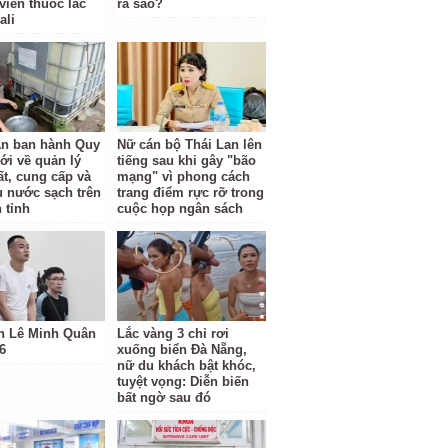
viên thuốc lắc
ra sao?
ali
n ban hành Quy
Nữ cán bộ Thái Lan lên
ới về quản lý
tiếng sau khi gây "bão
ất, cung cấp và
mạng" vì phong cách
hụ nước sạch trên
trang điểm rực rỡ trong
 tỉnh
cuộc họp ngân sách
h Lê Minh Quân
Lắc vàng 3 chỉ rơi
6
xuống biển Đà Nẵng,
nữ du khách bật khóc,
tuyệt vọng: Diễn biến
bất ngờ sau đó