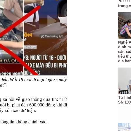
70.000 
trong v
Nghệ A
định m
sản xu
tiêu t
địa bàn
đến dưới 18 tuổi đi mọi loại xe máy
ạt".
Tử hìn
 xã hội về giao thông đưa tin: “Từ
SN 199
tuổi bị phạt đến 600.000 đồng khi đi
y xôn xao dư luận.
hông tin không chính xác.