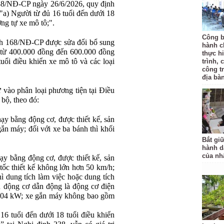
8/NĐ-CP ngày 26/6/2026, quy định
"a) Người từ đủ 16 tuổi đến dưới 18
ơng tự xe mô tô;".
Công b
nh 168/NĐ-CP được sửa đổi bổ sung
hành c
n từ 400.000 đồng đến 600.000 đồng
thực hi
tuổi điều khiển xe mô tô và các loại
trình, 
công t
địa bàn
 vào phân loại phương tiện tại Điều
 bộ, theo đó:
ạy bằng động cơ, được thiết kế, sản
gắn máy; đối với xe ba bánh thì khối
Bắt gi
hành d
của nh
ạy bằng động cơ, được thiết kế, sản
tốc thiết kế không lớn hơn 50 km/h;
ì dung tích làm việc hoặc dung tích
 động cơ dẫn động là động cơ điện
n 04 kW; xe gắn máy không bao gồm
16 tuổi đến dưới 18 tuổi điều khiển