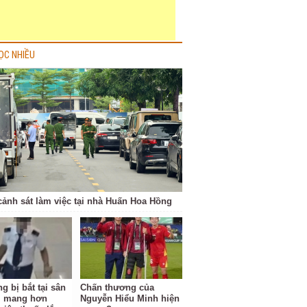
ỌC NHIỀU
cảnh sát làm việc tại nhà Huấn Hoa Hồng
g bị bắt tại sân
Chấn thương của
i mang hơn
Nguyễn Hiểu Minh hiện