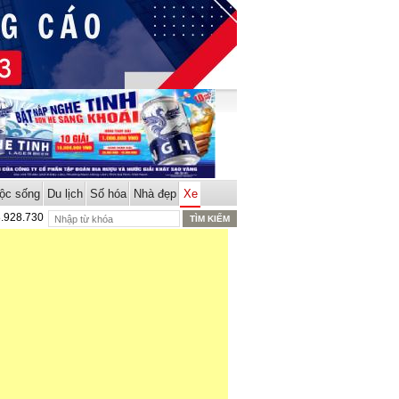
ộc sống
Du lịch
Số hóa
Nhà đẹp
Xe
8.928.730