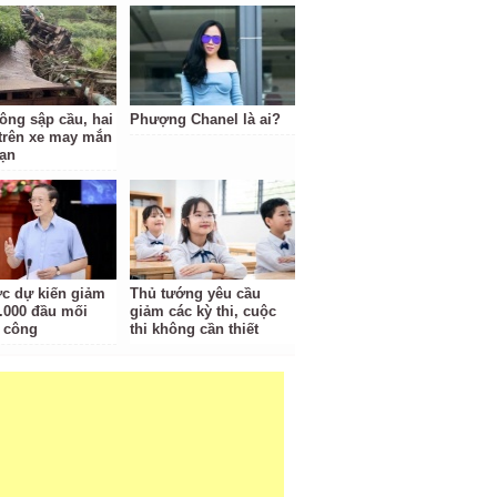
tông sập cầu, hai
Phượng Chanel là ai?
trên xe may mắn
nạn
c dự kiến giảm
Thủ tướng yêu cầu
.000 đầu mối
giảm các kỳ thi, cuộc
 công
thi không cần thiết