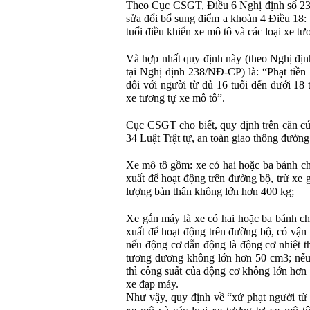
Theo Cục CSGT, Điều 6 Nghị định số 23
sửa đổi bổ sung điểm a khoản 4 Điều 18: 
tuổi điều khiển xe mô tô và các loại xe tư
Và hợp nhất quy định này (theo Nghị đị
tại Nghị định 238/NĐ-CP) là: “Phạt tiề
đối với người từ đủ 16 tuổi đến dưới 18 
xe tương tự xe mô tô”.
Cục CSGT cho biết, quy định trên căn cứ
34 Luật Trật tự, an toàn giao thông đường
Xe mô tô gồm: xe có hai hoặc ba bánh ch
xuất để hoạt động trên đường bộ, trừ xe 
lượng bản thân không lớn hơn 400 kg;
Xe gắn máy là xe có hai hoặc ba bánh ch
xuất để hoạt động trên đường bộ, có vận 
nếu động cơ dẫn động là động cơ nhiệt th
tương đương không lớn hơn 50 cm3; nếu
thì công suất của động cơ không lớn hơ
xe đạp máy.
Như vậy, quy định về “xử phạt người từ 