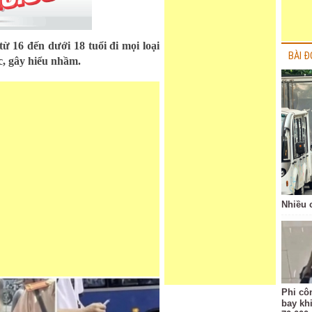
ừ 16 đến dưới 18 tuổi đi mọi loại
BÀI Đ
c, gây hiểu nhầm.
Nhiều 
Phi côn
bay kh