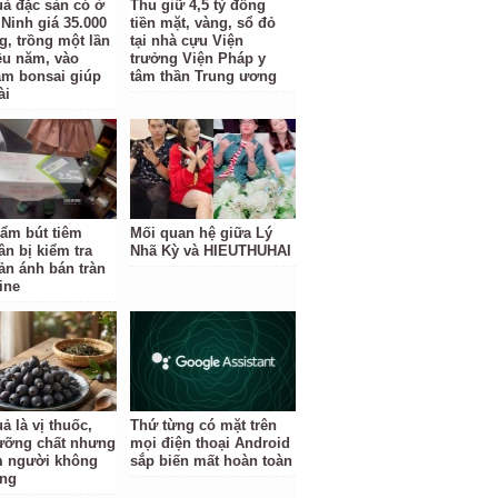
uả đặc sản có ở
Thu giữ 4,5 tỷ đồng
Ninh giá 35.000
tiền mặt, vàng, sổ đỏ
g, trồng một lần
tại nhà cựu Viện
ều năm, vào
trưởng Viện Pháp y
àm bonsai giúp
tâm thần Trung ương
ài
ẩm bút tiêm
Mối quan hệ giữa Lý
ân bị kiểm tra
Nhã Kỳ và HIEUTHUHAI
ản ánh bán tràn
ine
ả là vị thuốc,
Thứ từng có mặt trên
ưỡng chất nhưng
mọi điện thoại Android
 người không
sắp biến mất hoàn toàn
ùng