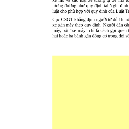
xe mô và các loại xe tương tự xe mô tô”
tương đương như quy định tại Nghị định 
luật cho phù hợp với quy định của Luật Tr
Cục CSGT khẳng định người từ đủ 16 tuổi
xe gắn máy theo quy định. Người dân cần
máy, bởi "xe máy" chỉ là cách gọi quen 
hai hoặc ba bánh gắn động cơ trong đời s