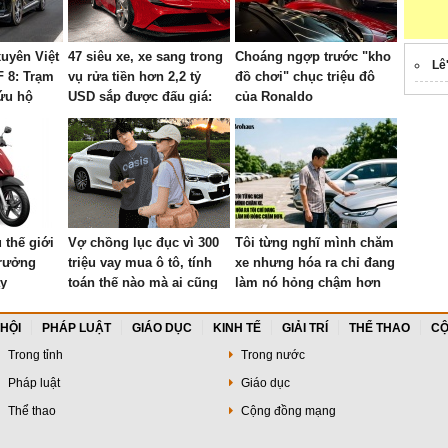
uyên Việt
47 siêu xe, xe sang trong
Choáng ngợp trước "kho
Lê
F 8: Trạm
vụ rửa tiền hơn 2,2 tỷ
đồ chơi" chục triệu đô
ứu hộ
USD sắp được đấu giá:
của Ronaldo
đồng
Ferrari SF90 gần như
mới, Rolls-Royce xếp
hàng dài
 thế giới
Vợ chồng lục đục vì 300
Tôi từng nghĩ mình chăm
trưởng
triệu vay mua ô tô, tính
xe nhưng hóa ra chỉ đang
y
toán thế nào mà ai cũng
làm nó hỏng chậm hơn
cản?
một chút
 HỘI
PHÁP LUẬT
GIÁO DỤC
KINH TẾ
GIẢI TRÍ
THỂ THAO
CỘ
Trong tỉnh
Trong nước
Pháp luật
Giáo dục
Thể thao
Cộng đồng mạng