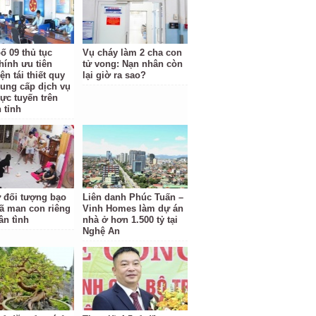
ố 09 thủ tục
Vụ cháy làm 2 cha con
hính ưu tiên
tử vong: Nạn nhân còn
ện tái thiết quy
lại giờ ra sao?
cung cấp dịch vụ
rực tuyến trên
 tỉnh
ữ đối tượng bạo
Liên danh Phúc Tuấn –
ã man con riêng
Vinh Homes làm dự án
ân tình
nhà ở hơn 1.500 tỷ tại
Nghệ An