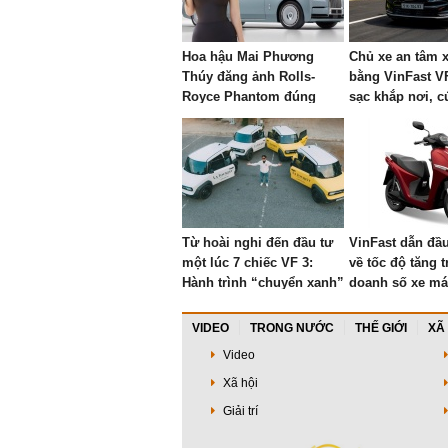
Hoa hậu Mai Phương
Chủ xe an tâm x
Thúy đăng ảnh Rolls-
bằng VinFast V
Royce Phantom đúng
sạc khắp nơi, c
ngày sinh nhật: Bản giới
24/7, chi phí 0 
hạn 10 chiếc toàn cầu, giá
quy đổi gần 68 tỷ đồng
Từ hoài nghi đến đầu tư
VinFast dẫn đầu
một lúc 7 chiếc VF 3:
về tốc độ tăng 
Hành trình “chuyển xanh”
doanh số xe má
ngoạn mục của doanh
nhân ngành du lịch
VIDEO
TRONG NƯỚC
THẾ GIỚI
XÃ
Video
Xã hội
Giải trí