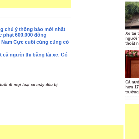
ng chú ý thông báo mới nhất
Xe tải 
c phạt 600.000 đồng
người 
ở Nam Cực cuối cùng cũng có
thoát 
 cả người thi bằng lái xe: Có
Cả nướ
tuổi đi mọi loại xe máy đều bị
hơn 17
trường