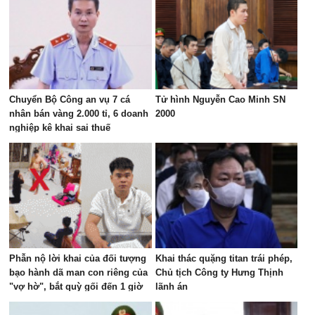
Chuyển Bộ Công an vụ 7 cá
Tử hình Nguyễn Cao Minh SN
nhân bán vàng 2.000 tỉ, 6 doanh
2000
nghiệp kê khai sai thuế
Phẫn nộ lời khai của đối tượng
Khai thác quặng titan trái phép,
bạo hành dã man con riêng của
Chủ tịch Công ty Hưng Thịnh
"vợ hờ", bắt quỳ gối đến 1 giờ
lãnh án
sáng