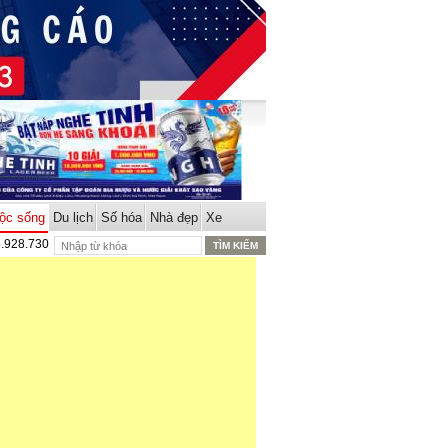
ộc sống
Du lịch
Số hóa
Nhà đẹp
Xe
8.928.730