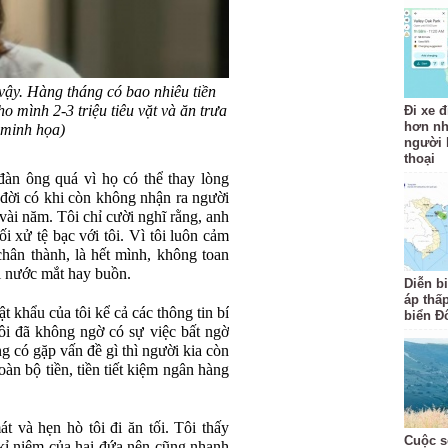
 vậy. Hàng tháng có bao nhiêu tiền
ho mình 2-3 triệu tiêu vặt và ăn trưa
Đi xe đ
hơn nh
 minh họa)
người b
thoại
đàn ông quá vì họ có thể thay lòng
 đời có khi còn không nhận ra người
ài năm. Tôi chỉ cười nghĩ rằng, anh
 xử tệ bạc với tôi. Vì tôi luôn cảm
chân thành, là hết mình, không toan
ơi nước mắt hay buồn.
Diễn b
áp thấp
t khẩu của tôi kể cả các thông tin bí
biển Đ
tôi đã không ngờ có sự việc bất ngờ
ng có gặp vấn đề gì thì người kia còn
oàn bộ tiền, tiền tiết kiệm ngân hàng
 và hẹn hò tôi đi ăn tối. Tôi thấy
Cuộc s
 kỉ niệm của hai đứa nên cũng nhanh