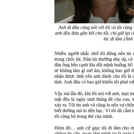
Anh đi đâu cũng nói với tôi và tôi cũng
anh đều đưa gần hết cho tôi, chỉ giữ lại c
lúc đi làm (Ảnh
Nhiều người nhắc nhở tôi đừng nên tin 
trong chốc lát. Đàn bà thường nhẹ dạ, cả
đàn ông bên cạnh lừa dối mình huống hồ v
sẽ không làm gì mờ ám, không bao giờ đối
nhận được tình yêu anh dành cho tôi là 
tính. Anh đâu có bao giờ khiến tôi phải r
Vậy mà lần đó, khi tôi nói với anh, mọi mậ
mật đều là ngày sinh tháng đẻ của con, 
xảy ra. Tôi tin anh và cũng lo nếu vợ chồ
biết đường mà lo tiền bạc. Vì tôi đã cầm t
tôi cũng bỏ trong thẻ của mình.
Hôm đó… anh cứ giục tôi đi tắm cho mát
chồng ân cần, quan tâm mình lại là ngày