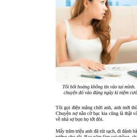
Tôi hốt hoảng không tin vào tai mình.
chuyện đó vào đúng ngày kỉ niệm cướ
Tôi gọi điện mắng chửi anh, anh mới thừ
Chuyện nợ nần cờ bạc kia cũng là thật v
về nhà sợ bọn họ tới đòi.
Mấy trăm triệu anh đã rút sạch, đi đánh bà