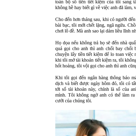
toàn bộ số tiền tiết kiệm của tôi sang 
không hề hay biết gì về việc anh đã làm, v
Cho đến hơn tháng sau, khi có người đến 
bài bạc, tôi mới chết lặng, ngã ngửa. Chồ
chơi lô đề. Mà anh sao lại dám liều lĩnh 
Họ dọa nếu không trả họ sẽ đến nhà quấy
quá gọi cho anh thì anh chối bay chối b
chuyện lấy tiền tiết kiệm để lo toan việc
khi tôi mở tài khoản tiết kiệm ra, tôi kh
hốt hoảng, tôi vội gọi cho anh thì anh cũn
Khi tôi gọi đến ngân hàng thông báo mất
dịch và biết được ngày hôm đó, tôi có tấ
tới số tài khoản này, chính là số của a
mình. Tôi không ngờ anh có thể làm ra
cưới của chúng tôi.