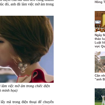
Hồng 
 lúc đó, anh đã làm việc mờ ám trong
Ngày 8
thảo l
Luật li
vực Q
Căn nh
“anh B
ã làm việc mờ ám trong chiếc điện
h minh họa)
lấy mã trong điện thoại để chuyển