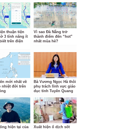
iện thuận tiện
Vì sao Đà Nẵng trở
ờ 3 tính năng ít
thành điểm đến “hot”
iết trên điện
nhất mùa hè?
iến mới nhất về
Bà Vương Ngọc Hà thôi
 nhiệt đới trên
phụ trách lĩnh vực giáo
ông
dục tỉnh Tuyên Quang
ống hiện tại của
Xuất hiện ổ dịch sốt