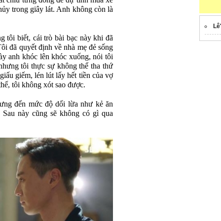
ắt chiu từng đồng để dự tính mua xe
hủy trong giây lát. Anh không còn là
Lê
 tôi biết, cái trò bài bạc này khi đã
Tôi đã quyết định về nhà mẹ đẻ sống
này anh khóc lên khóc xuống, nói tôi
nhưng tôi thực sự không thể tha thứ
iấu giếm, lén lút lấy hết tiền của vợ
hế, tôi không xót sao được.
hưng đến mức độ dối lừa như kẻ ăn
. Sau này cũng sẽ không có gì qua