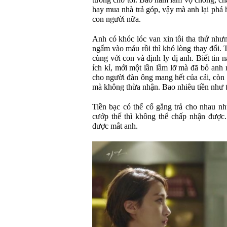
tướng cho tôi. Bao năm làm vợ chồng, ch
hay mua nhà trả góp, vậy mà anh lại phá 
con người nữa.
Anh có khóc lóc van xin tôi tha thứ nhưng
ngấm vào máu rồi thì khó lòng thay đổi. 
cùng với con và định ly dị anh. Biết tin 
ích kỉ, mới một lần lầm lỡ mà đã bỏ anh 
cho người đàn ông mang hết của cải, còn g
mà không thừa nhận. Bao nhiêu tiền như t
Tiền bạc có thể cố gắng trả cho nhau n
cướp thế thì không thể chấp nhận được
được mắt anh.