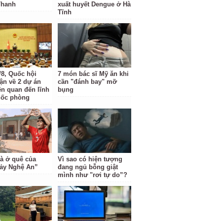
Thanh
xuất huyết Dengue ở Hà
Tĩnh
/8, Quốc hội
7 món bác sĩ Mỹ ăn khi
uận về 2 dự án
cần "đánh bay" mỡ
ên quan đến lĩnh
bụng
uốc phòng
à ở quê của
Vì sao có hiện tượng
ảy Nghệ An”
đang ngủ bỗng giật
mình như "rơi tự do”?