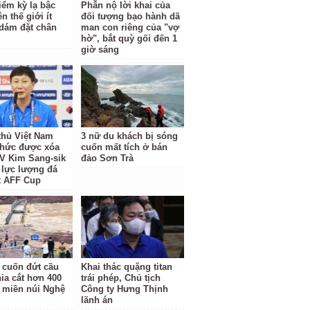
iểm kỳ lạ bậc
Phẫn nộ lời khai của
ên thế giới ít
đối tượng bạo hành dã
dám đặt chân
man con riêng của "vợ
hờ", bắt quỳ gối đến 1
giờ sáng
thủ Việt Nam
3 nữ du khách bị sóng
thức được xóa
cuốn mất tích ở bán
LV Kim Sang-sik
đảo Sơn Trà
 lực lượng đá
t AFF Cup
 cuốn đứt cầu
Khai thác quặng titan
hia cắt hơn 400
trái phép, Chủ tịch
 miền núi Nghệ
Công ty Hưng Thịnh
lãnh án