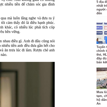
5 địa đ
ợc nhiều tiền để chăm sóc gia đình
nhất tr
người 
đến
 qua mà luôn lắng nghe và đưa ra ý
 tôi cảm thấy đó là điều hạnh phúc.
h khác, có nhiều lúc phải tích cóp
 yêu bền vững.
 nhau điều gì. Anh đi đâu cũng nói
o nhiêu tiền anh đều đưa gần hết cho
Tuyển 
ặt và ăn trưa lúc đi làm. Rượu chè anh
chính 
 nào.
thẻ, H
đầy đủ
bán kế
Mưa lũ
tạm, c
hộ dân
An