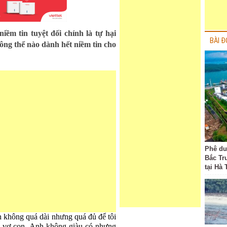
iềm tin tuyệt đối chính là tự hại
BÀI Đ
ng thể nào dành hết niềm tin cho
Phê du
Bắc Tr
tại Hà 
n không quá dài nhưng quá đủ để tôi
 vì vợ con. Anh không giàu có nhưng