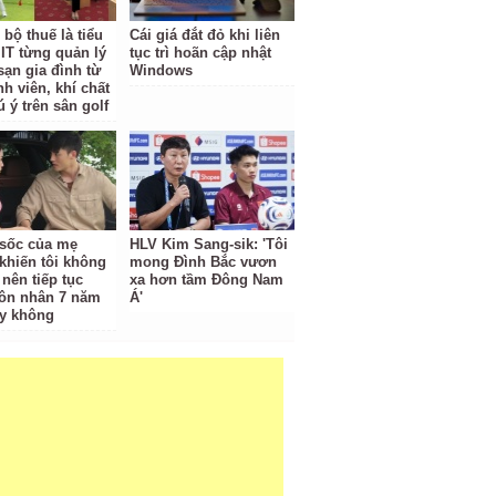
bộ thuế là tiểu
Cái giá đắt đỏ khi liên
IT từng quản lý
tục trì hoãn cập nhật
sạn gia đình từ
Windows
nh viên, khí chất
 ý trên sân golf
ộ sốc của mẹ
HLV Kim Sang-sik: 'Tôi
khiến tôi không
mong Đình Bắc vươn
 nên tiếp tục
xa hơn tầm Đông Nam
ôn nhân 7 năm
Á'
y không