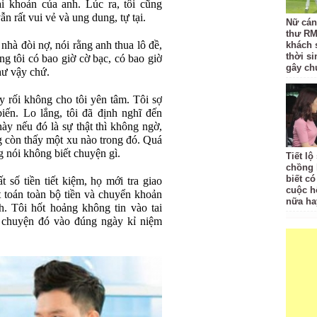
tài khoản của anh. Lúc ra, tôi cũng
ẫn rất vui vẻ và ung dung, tự tại.
Nữ cán 
thư RM
nhà đòi nợ, nói rằng anh thua lô đề,
khách 
thời si
ng tôi có bao giờ cờ bạc, có bao giờ
gây chú
như vậy chứ.
 rối không cho tôi yên tâm. Tôi sợ
iến. Lo lắng, tôi đã định nghĩ đến
 này nếu đó là sự thật thì không ngờ,
ông còn thấy một xu nào trong đó. Quá
g nói không biết chuyện gì.
Tiết l
chồng 
biết có
 số tiền tiết kiệm, họ mới tra giao
cuộc h
t toán toàn bộ tiền và chuyển khoản
nữa ha
nh. Tôi hốt hoảng không tin vào tai
 chuyện đó vào đúng ngày kỉ niệm