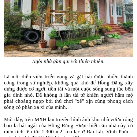
Ngôi nhà gần gũi với thiên nhiên.
Là một diễn viên triển vọng và gặt hái được nhiều thành
công trong sự nghiệp, không quá khó để Hồng Đăng xây
dựng được cơ ngơi, tiền tài và một cuộc sống sung túc bên
gia đình nhỏ. Đã không ít lần tài tử khiến người hâm mộ
phải choáng ngợp bởi thú chơi "xế" xịn cùng phong cách
sống có phần xa xỉ của mình.
Mới đây, trên MXH lan truyền hình ảnh khu nhà vườn rộng
bao la bát ngát của Hồng Đăng. Được biết căn nhà này có
diện tích lên tới 1.300 m2, toạ lạc ở Đại Lải, Vĩnh Phúc -