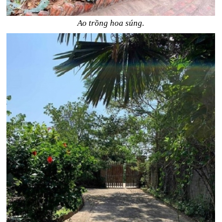
Ao trồng hoa súng.