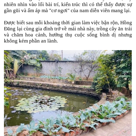
nhiên nhìn vào lối bài trí, kiến trúc thì có thể thấy được sự
gần gũi và ấm áp mà "cơ ngơi" của nam diễn viên mang lại.
Được biết sau mỗi khoảng thời gian làm việc bận rộn, Hồng
Đăng lại cùng gia đình trở về mái nhà này, trồng cây ăn trái
và chăm hoa cảnh, hưởng thụ cuộc sống bình dị nhưng
không kém phần an lành.