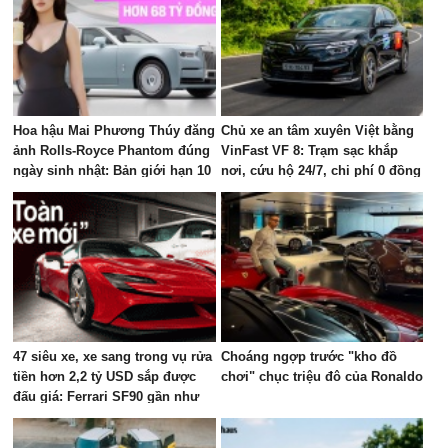
Hoa hậu Mai Phương Thúy đăng
Chủ xe an tâm xuyên Việt bằng
ảnh Rolls-Royce Phantom đúng
VinFast VF 8: Trạm sạc khắp
ngày sinh nhật: Bản giới hạn 10
nơi, cứu hộ 24/7, chi phí 0 đồng
chiếc toàn cầu, giá quy đổi gần
68 tỷ đồng
47 siêu xe, xe sang trong vụ rửa
Choáng ngợp trước "kho đồ
tiền hơn 2,2 tỷ USD sắp được
chơi" chục triệu đô của Ronaldo
đấu giá: Ferrari SF90 gần như
mới, Rolls-Royce xếp hàng dài