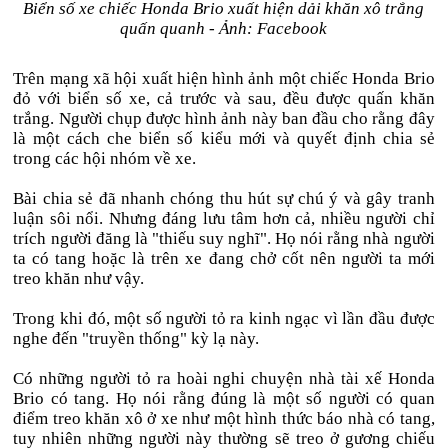
Biển số xe chiếc Honda Brio xuất hiện dải khăn xô trắng
quấn quanh - Ảnh: Facebook
Trên mạng xã hội xuất hiện hình ảnh một chiếc Honda Brio
đỏ với biển số xe, cả trước và sau, đều được quấn khăn
trắng. Người chụp được hình ảnh này ban đầu cho rằng đây
là một cách che biển số kiểu mới và quyết định chia sẻ
trong các hội nhóm về xe.
Bài chia sẻ đã nhanh chóng thu hút sự chú ý và gây tranh
luận sôi nổi. Nhưng đáng lưu tâm hơn cả, nhiều người chỉ
trích người đăng là "thiếu suy nghĩ". Họ nói rằng nhà người
ta có tang hoặc là trên xe đang chở cốt nên người ta mới
treo khăn như vậy.
Trong khi đó, một số người tỏ ra kinh ngạc vì lần đầu được
nghe đến "truyền thống" kỳ lạ này.
Có những người tỏ ra hoài nghi chuyện nhà tài xế Honda
Brio có tang. Họ nói rằng đúng là một số người có quan
điểm treo khăn xô ở xe như một hình thức báo nhà có tang,
tuy nhiên những người này thường sẽ treo ở gương chiếu