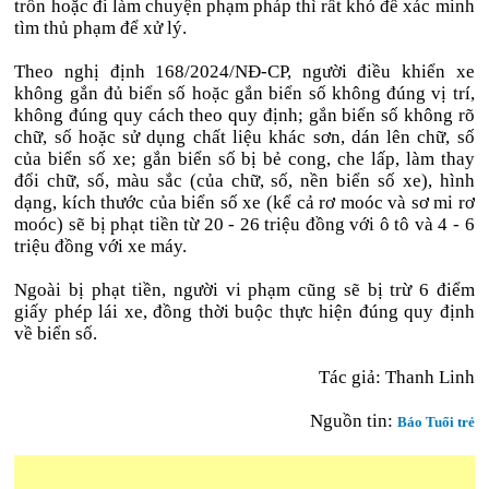
trốn hoặc đi làm chuyện phạm pháp thì rất khó để xác minh
tìm thủ phạm để xử lý.
Theo nghị định 168/2024/NĐ-CP, người điều khiển xe
không gắn đủ biển số hoặc gắn biển số không đúng vị trí,
không đúng quy cách theo quy định; gắn biển số không rõ
chữ, số hoặc sử dụng chất liệu khác sơn, dán lên chữ, số
của biển số xe; gắn biển số bị bẻ cong, che lấp, làm thay
đổi chữ, số, màu sắc (của chữ, số, nền biển số xe), hình
dạng, kích thước của biển số xe (kể cả rơ moóc và sơ mi rơ
moóc) sẽ bị phạt tiền từ 20 - 26 triệu đồng với ô tô và 4 - 6
triệu đồng với xe máy.
Ngoài bị phạt tiền, người vi phạm cũng sẽ bị trừ 6 điểm
giấy phép lái xe, đồng thời buộc thực hiện đúng quy định
về biển số.
Tác giả: Thanh Linh
Nguồn tin:
Báo Tuổi trẻ