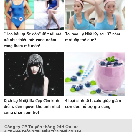
"Hoa hậu quốc dân” 48 tuổi mà
Tại sao Lý Nhã Kỳ sau 37 năm
trẻ như thiếu nữ, càng ngắm
mới tập thể dục?
càng thêm mê mẩn!
Địch Lệ Nhiệt Ba đẹp đến kinh
4 loại sinh tố ít calo giúp giảm
diễm, đến người khó tính nhất
cơn đói, hỗ trợ giữ dáng
cũng phải trầm trồ!
Công ty CP Truyền thông 24H Online
®
TRANG THÔNG TIN ĐIỆN TỬ NGHỆ AN 24H