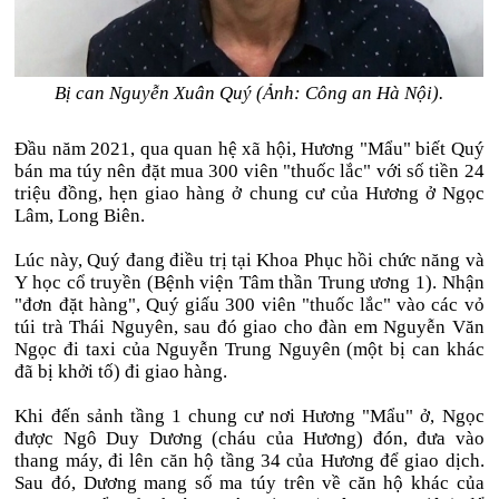
Bị can Nguyễn Xuân Quý (Ảnh: Công an Hà Nội).
Đầu năm 2021, qua quan hệ xã hội, Hương "Mẩu" biết Quý
bán ma túy nên đặt mua 300 viên "thuốc lắc" với số tiền 24
triệu đồng, hẹn giao hàng ở chung cư của Hương ở Ngọc
Lâm, Long Biên.
Lúc này, Quý đang điều trị tại Khoa Phục hồi chức năng và
Y học cổ truyền (Bệnh viện Tâm thần Trung ương 1). Nhận
"đơn đặt hàng", Quý giấu 300 viên "thuốc lắc" vào các vỏ
túi trà Thái Nguyên, sau đó giao cho đàn em Nguyễn Văn
Ngọc đi taxi của Nguyễn Trung Nguyên (một bị can khác
đã bị khởi tố) đi giao hàng.
Khi đến sảnh tầng 1 chung cư nơi Hương "Mẩu" ở, Ngọc
được Ngô Duy Dương (cháu của Hương) đón, đưa vào
thang máy, đi lên căn hộ tầng 34 của Hương để giao dịch.
Sau đó, Dương mang số ma túy trên về căn hộ khác của