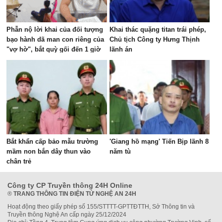
Phẫn nộ lời khai của đối tượng
Khai thác quặng titan trái phép,
bạo hành dã man con riêng của
Chủ tịch Công ty Hưng Thịnh
"vợ hờ", bắt quỳ gối đến 1 giờ
lãnh án
sáng
Bắt khẩn cấp bảo mẫu trường
'Giang hồ mạng' Tiến Bịp lãnh 8
mầm non bắn dây thun vào
năm tù
chân trẻ
Công ty CP Truyền thông 24H Online
®
TRANG THÔNG TIN ĐIỆN TỬ NGHỆ AN 24H
Hoạt động theo giấy phép số 155/STTTT-GPTTĐTTH, Sở Thông tin và
Truyền thông Nghệ An cấp ngày 25/12/2024