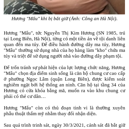
Hương "Mẩu" khi bị bắt giữ (Ảnh: Công an Hà Nội).
Hương "Mẩu", tức Nguyễn Thị Kim Hương (SN 1985, trú
tại Long Biên, Hà Nội), từng có một tiền án về tội danh liên
quan đến ma túy. Để điều hành đường dây ma túy, Hương
"Mẩu" thường sử dụng nhà của họ hàng làm "kho" chứa ma
túy và triệt để sử dụng người nhà vào đường dây phạm tội.
Để trốn tránh sự phát hiện của lực lượng chức năng, Hương
"Mẩu" chọn địa điểm sinh sống là căn hộ chung cư cao cấp
ở phường Ngọc Lâm (quận Long Biên), được kiểm soát
nghiêm ngặt bởi hệ thống an ninh. Căn hộ tại tầng 34 của
Hương có cửa khóa bằng mã, muốn ra vào khu chung cư
phải có thẻ cư dân…
Hương "Mẩu" còn có thủ đoạn tinh vi là thường xuyên
phẫu thuật thẩm mỹ nhằm thay đổi nhận diện.
Sau quá trình trinh sát, ngày 30/3/2021, cảnh sát đã bắt giữ