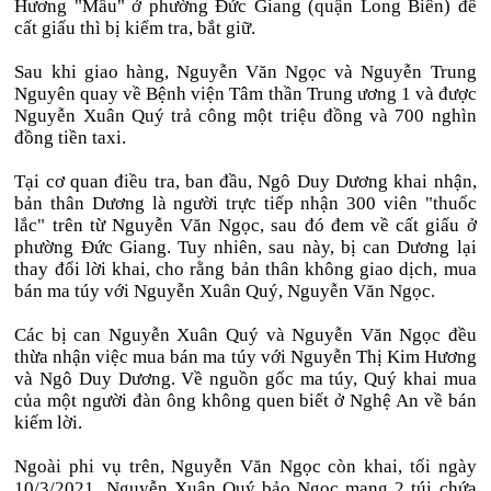
Hương "Mẩu" ở phường Đức Giang (quận Long Biên) để
cất giấu thì bị kiểm tra, bắt giữ.
Sau khi giao hàng, Nguyễn Văn Ngọc và Nguyễn Trung
Nguyên quay về Bệnh viện Tâm thần Trung ương 1 và được
Nguyễn Xuân Quý trả công một triệu đồng và 700 nghìn
đồng tiền taxi.
Tại cơ quan điều tra, ban đầu, Ngô Duy Dương khai nhận,
bản thân Dương là người trực tiếp nhận 300 viên "thuốc
lắc" trên từ Nguyễn Văn Ngọc, sau đó đem về cất giấu ở
phường Đức Giang. Tuy nhiên, sau này, bị can Dương lại
thay đổi lời khai, cho rằng bản thân không giao dịch, mua
bán ma túy với Nguyễn Xuân Quý, Nguyễn Văn Ngọc.
Các bị can Nguyễn Xuân Quý và Nguyễn Văn Ngọc đều
thừa nhận việc mua bán ma túy với Nguyễn Thị Kim Hương
và Ngô Duy Dương. Về nguồn gốc ma túy, Quý khai mua
của một người đàn ông không quen biết ở Nghệ An về bán
kiếm lời.
Ngoài phi vụ trên, Nguyễn Văn Ngọc còn khai, tối ngày
10/3/2021, Nguyễn Xuân Quý bảo Ngọc mang 2 túi chứa