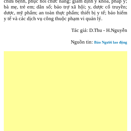
chữa bệnh, phục hồi chức năng; giám định y khoa, pháp y;
bà mẹ, trẻ em; dân số; bảo trợ xã hội; y, dược cổ truyền;
dược, mỹ phẩm; an toàn thực phẩm; thiết bị y tế; bảo hiểm
y tế và các dịch vụ công thuộc phạm vi quản lý.
Tác giả:
D.Thu - H.Nguyễn
Nguồn tin:
Báo Người lao động