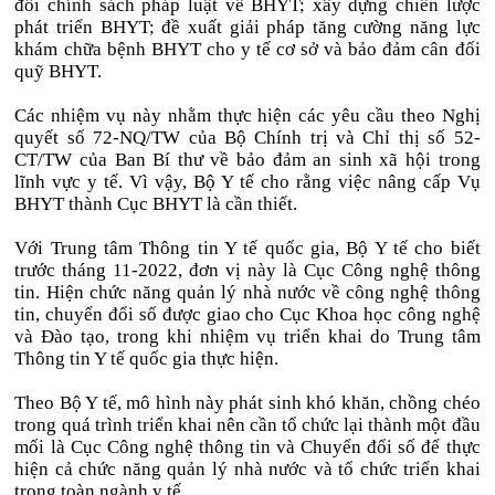
đổi chính sách pháp luật về BHYT; xây dựng chiến lược
phát triển BHYT; đề xuất giải pháp tăng cường năng lực
khám chữa bệnh BHYT cho y tế cơ sở và bảo đảm cân đối
quỹ BHYT.
Các nhiệm vụ này nhằm thực hiện các yêu cầu theo Nghị
quyết số 72-NQ/TW của Bộ Chính trị và Chỉ thị số 52-
CT/TW của Ban Bí thư về bảo đảm an sinh xã hội trong
lĩnh vực y tế. Vì vậy, Bộ Y tế cho rằng việc nâng cấp Vụ
BHYT thành Cục BHYT là cần thiết.
Với Trung tâm Thông tin Y tế quốc gia, Bộ Y tế cho biết
trước tháng 11-2022, đơn vị này là Cục Công nghệ thông
tin. Hiện chức năng quản lý nhà nước về công nghệ thông
tin, chuyển đổi số được giao cho Cục Khoa học công nghệ
và Đào tạo, trong khi nhiệm vụ triển khai do Trung tâm
Thông tin Y tế quốc gia thực hiện.
Theo Bộ Y tế, mô hình này phát sinh khó khăn, chồng chéo
trong quá trình triển khai nên cần tổ chức lại thành một đầu
mối là Cục Công nghệ thông tin và Chuyển đổi số để thực
hiện cả chức năng quản lý nhà nước và tổ chức triển khai
trong toàn ngành y tế.