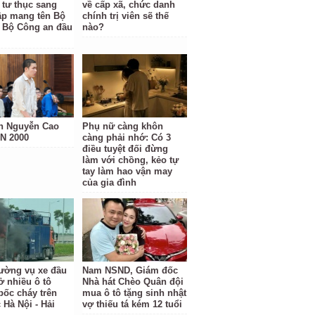
 tư thục sang
về cấp xã, chức danh
ập mang tên Bộ
chính trị viên sẽ thế
 Bộ Công an đầu
nào?
h Nguyễn Cao
Phụ nữ càng khôn
N 2000
càng phải nhớ: Có 3
điều tuyệt đối đừng
làm với chồng, kẻo tự
tay làm hao vận may
của gia đình
rường vụ xe đầu
Nam NSND, Giám đốc
ở nhiều ô tô
Nhà hát Chèo Quân đội
bốc cháy trên
mua ô tô tặng sinh nhật
 Hà Nội - Hải
vợ thiếu tá kém 12 tuổi