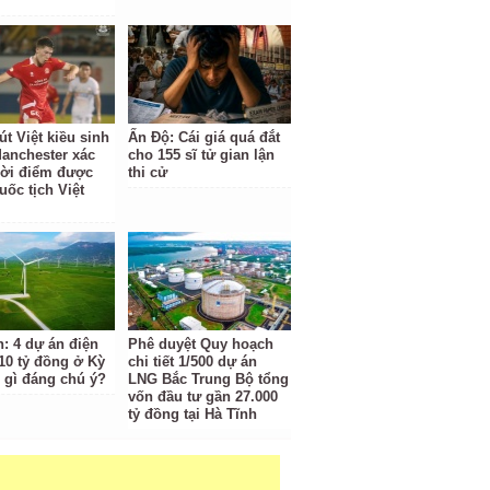
t Việt kiều sinh
Ấn Độ: Cái giá quá đắt
Manchester xác
cho 155 sĩ tử gian lận
hời điểm được
thi cử
uốc tịch Việt
h: 4 dự án điện
Phê duyệt Quy hoạch
810 tỷ đồng ở Kỳ
chi tiết 1/500 dự án
 gì đáng chú ý?
LNG Bắc Trung Bộ tổng
vốn đầu tư gần 27.000
tỷ đồng tại Hà Tĩnh