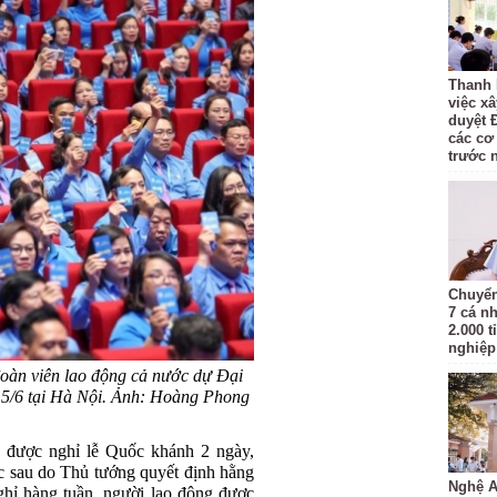
Thanh 
việc x
duyệt 
các cơ
trước 
Chuyển
7 cá n
2.000 t
nghiệp 
 đoàn viên lao động cả nước dự Đại
n 5/6 tại Hà Nội. Ảnh: Hoàng Phong
 được nghỉ lễ Quốc khánh 2 ngày,
c sau do Thủ tướng quyết định hằng
Nghệ A
ghỉ hàng tuần, người lao động được