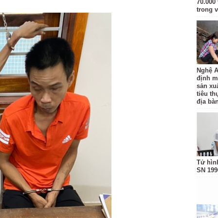
70.000 
trong v
Nghệ A
định m
sản xu
tiêu t
địa bàn
Tử hìn
SN 199