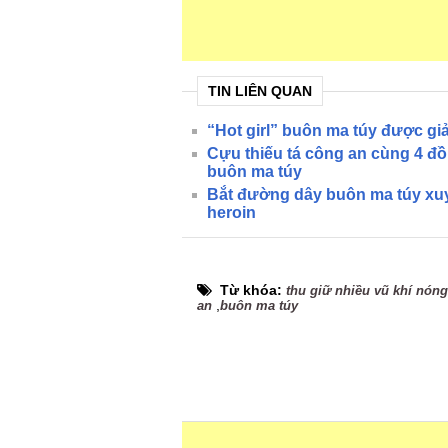
TIN LIÊN QUAN
“Hot girl” buôn ma túy được gi
Cựu thiếu tá công an cùng 4 đồ
buôn ma túy
Bắt đường dây buôn ma túy xuy
heroin
Từ khóa:
thu giữ nhiều vũ khí nóng
,
an
buôn ma túy