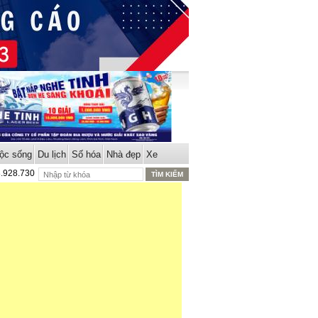
ộc sống
Du lịch
Số hóa
Nhà đẹp
Xe
8.928.730