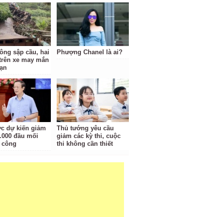
tông sập cầu, hai
Phượng Chanel là ai?
trên xe may mắn
nạn
c dự kiến giảm
Thủ tướng yêu cầu
.000 đầu mối
giảm các kỳ thi, cuộc
 công
thi không cần thiết