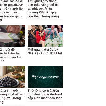
uả đặc sản có ở
Thu giữ 4,5 tỷ đồng
Ninh giá 35.000
tiền mặt, vàng, sổ đỏ
g, trồng một lần
tại nhà cựu Viện
ều năm, vào
trưởng Viện Pháp y
àm bonsai giúp
tâm thần Trung ương
ài
ẩm bút tiêm
Mối quan hệ giữa Lý
ân bị kiểm tra
Nhã Kỳ và HIEUTHUHAI
ản ánh bán tràn
ine
ả là vị thuốc,
Thứ từng có mặt trên
ưỡng chất nhưng
mọi điện thoại Android
 người không
sắp biến mất hoàn toàn
ùng