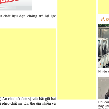
 chốt lựu đạn chống trả lại lực
BÀI Đ
Nhiều 
An cho biết đơn vị vừa bắt giữ hai
Phi côn
i phép chất ma túy, thu giữ nhiều vũ
bay kh