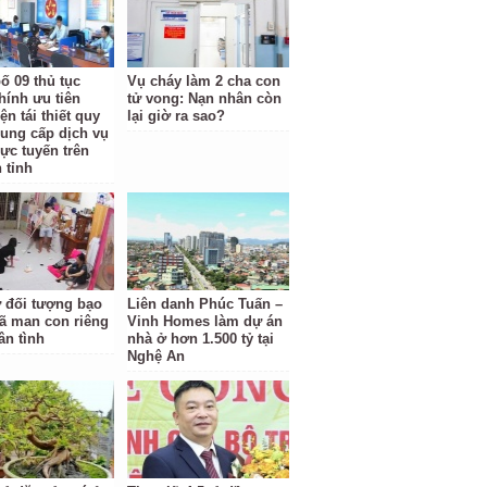
ố 09 thủ tục
Vụ cháy làm 2 cha con
hính ưu tiên
tử vong: Nạn nhân còn
ện tái thiết quy
lại giờ ra sao?
cung cấp dịch vụ
rực tuyến trên
 tỉnh
ữ đối tượng bạo
Liên danh Phúc Tuấn –
ã man con riêng
Vinh Homes làm dự án
ân tình
nhà ở hơn 1.500 tỷ tại
Nghệ An