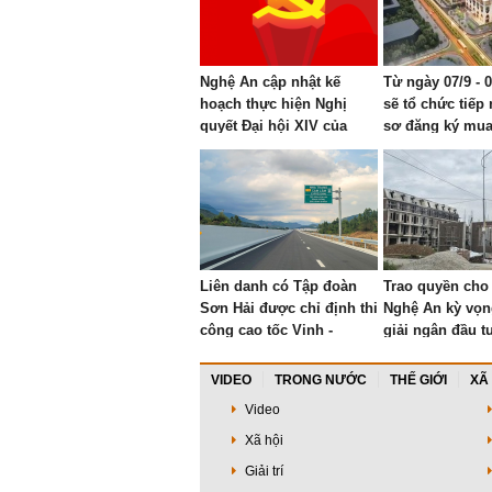
Nghệ An cập nhật kế
Từ ngày 07/9 - 
hoạch thực hiện Nghị
sẽ tổ chức tiếp
quyết Đại hội XIV của
sơ đăng ký mua
Đảng, phấn đấu tăng
hội tại Khu nhà
trưởng GRDP 11–
Thượng, phườn
12%/năm
Lộc
Liên danh có Tập đoàn
Trao quyền cho 
Sơn Hải được chỉ định thi
Nghệ An kỳ vọn
công cao tốc Vinh -
giải ngân đầu t
Thanh Thủy
chương trình m
quốc gia
VIDEO
TRONG NƯỚC
THẾ GIỚI
XÃ
Video
Xã hội
Giải trí