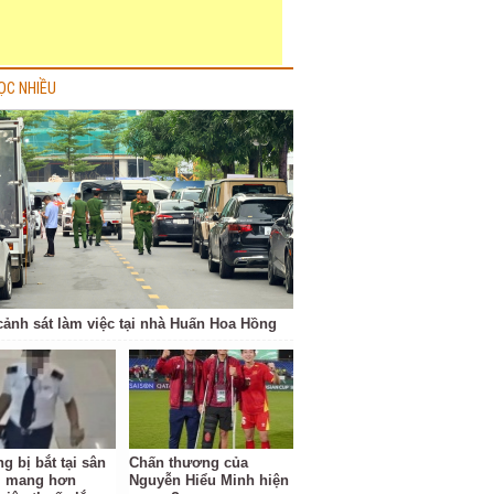
ỌC NHIỀU
cảnh sát làm việc tại nhà Huấn Hoa Hồng
g bị bắt tại sân
Chấn thương của
i mang hơn
Nguyễn Hiểu Minh hiện