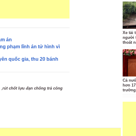
Xe tải 
người 
ảm án
thoát 
ng phạm lĩnh án tử hình vì
ên quốc gia, thu 20 bánh
Cả nướ
hơn 17
,
rút chốt lựu đạn chống trả công
trường