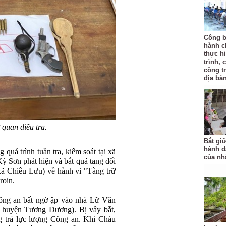
Công b
hành c
thực hi
trình, 
công t
địa bàn
 quan điều tra.
Bắt gi
hành d
quá trình tuần tra, kiểm soát tại xã
của nh
ỳ Sơn phát hiện và bắt quả tang đối
ã Chiêu Lưu) về hành vi "Tàng trữ
roin.
 công an bất ngờ ập vào nhà Lữ Văn
 huyện Tương Dương). Bị vây bắt,
 trả lực lượng Công an. Khi Cháu