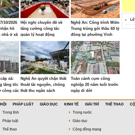
Lê
07/10/2026
Hội nghị chuyên đề về
Nghệ An: Công trình Miền
 nhận hồ
tăng cường công tác
Trung trúng gói thầu 60 tỷ
 nhà ở xã
quản lý hoạt động
đồng tại phường Vinh
 ở Mỹ
khoáng sản trên địa bàn
Phú
g Vinh
tỉnh
cấp xã:
Nghệ An quyết chặn thất
Toàn cảnh cụm công
g tăng tốc
thoát tài nguyên, chống
nghiệp 20 năm tuổi trước
ư công các
thất thu ngân sách
ngày di dời
ục tiêu
 HỘI
PHÁP LUẬT
GIÁO DỤC
KINH TẾ
GIẢI TRÍ
THỂ THAO
CỘ
Trong tỉnh
Trong nước
Pháp luật
Giáo dục
Thể thao
Cộng đồng mạng