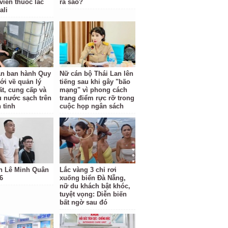
viên thuốc lắc
ra sao?
ali
n ban hành Quy
Nữ cán bộ Thái Lan lên
ới về quản lý
tiếng sau khi gây "bão
ất, cung cấp và
mạng" vì phong cách
hụ nước sạch trên
trang điểm rực rỡ trong
 tỉnh
cuộc họp ngân sách
h Lê Minh Quân
Lắc vàng 3 chỉ rơi
6
xuống biển Đà Nẵng,
nữ du khách bật khóc,
tuyệt vọng: Diễn biến
bất ngờ sau đó