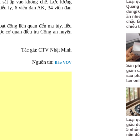
h sát ập vào khống chế. Lực lượng
Loại q
Quảng 
tiểu ly, 6 viên đạn AK, 34 viên đạn
đồng/k
ăn nhi
chậu l
ạt động liên quan đến ma túy, liều
chiêu t
ợc cơ quan điều tra Công an huyện
Tác giả: CTV Nhật Minh
Nguồn tin:
Báo VOV
Sản ph
giảm c
sau ph
lan onl
Loại qu
giàu d
5 nhóm
nên d