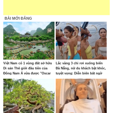
BÀI MỚI ĐĂNG
Việt Nam có 1 vùng đất sở hữu
Lắc vàng 3 chỉ rơi xuống biển
Di sản Thế giới đầu tiên của
Đà Nẵng, nữ du khách bật khóc,
Đông Nam Á vừa được "Oscar
tuyệt vọng: Diễn biến bất ngờ
của ngành du lịch" đề cử, là nơi
sau đó
tỷ phú Xuân Trường đầu tư KDL
tâm linh 12.000 ha