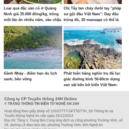
Loại quả đặc sản có ở Quảng
Chị Tây tan chảy dưới tay "pháp
Ninh giá 35.000 đồng/kg, trồng
sư gội đầu Việt Nam": Day đâu
một lần ăn nhiều năm, vào chậu
trúng đó, 20 massage có thể là
làm bonsai giúp chiêu tài
phê nhất cuộc đời!
Gành Nhảy - điểm hẹn du lịch
Phát hiện hàng nghìn trụ đá lục
xanh, bền vững
giác đường kính 50-60cm dựng
san sát bên bờ biển Việt Nam:
Là kỳ quan hiếm gặp trên thế
giới, đã hơn 2 triệu năm tuổi
Công ty CP Truyền thông 24H Online
®
TRANG THÔNG TIN ĐIỆN TỬ NGHỆ AN 24H
Hoạt động theo giấy phép số 155/STTTT-GPTTĐTTH, Sở Thông tin và
Truyền thông Nghệ An cấp ngày 25/12/2024
Địa chỉ: Tầng 4, Trung tâm Cung ứng dịch vụ công phường Trường Vinh, số
26, đường Lê Mao kéo dài, phường Trường Vinh, tỉnh Nghệ An