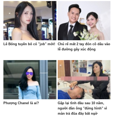
chú ý trên sân golf
Lê Bống tuyên bố có "job" mới!
Chú rể mất 2 tay đón cô dâu vào
lễ đường gây xúc động
Phượng Chanel là ai?
Gặp lại tình đầu sau 10 năm,
người đàn ông "đứng hình" vì
màn trả đũa đầy bất ngờ