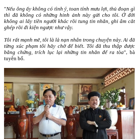
"
Nếu ông ấy không có tình ý, toan tính mưu lợi, thủ đoạn gì
thì đã không có những hỉnh ảnh này gửi cho tôi. Ở đời
không ai lấy tiền người khác rồi tung tin nhắn, ghi âm cắt
ghép rồi đi kiện ngược như vậy.
Tôi rất mạnh mẽ, tôi là là nạn nhân trong chuyện này. Ai đã
từng xúc phạm tôi hãy chờ để biết. Tôi đã thu thập được
bằng chứng, trích lục lại những tin nhắn để ra tòa
", bà
tuyên bố.