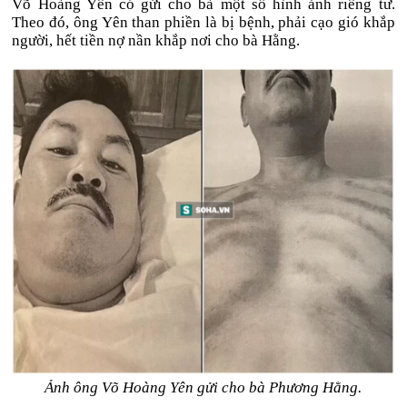
Võ Hoàng Yên có gửi cho bà một số hình ảnh riêng tư.
Theo đó, ông Yên than phiền là bị bệnh, phải cạo gió khắp
người, hết tiền nợ nần khắp nơi cho bà Hằng.
Ảnh ông Võ Hoàng Yên gửi cho bà Phương Hằng.