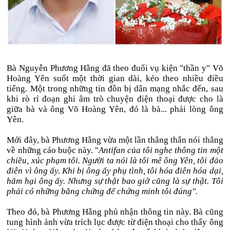
Bà Nguyễn Phương Hằng đã theo đuổi vụ kiện "thần y" Võ
Hoàng Yên suốt một thời gian dài, kéo theo nhiều điều
tiếng. Một trong những tin đồn bị dân mạng nhắc đến, sau
khi rò rỉ đoạn ghi âm trò chuyện điện thoại được cho là
giữa bà và ông Võ Hoàng Yên, đó là bà... phải lòng ông
Yên.
Mới đây, bà Phương Hằng vừa một lần thẳng thắn nói thẳng
về những cáo buộc này. "
Antifan của tôi nghe thông tin một
chiều, xúc phạm tôi. Người ta nói là tôi mê ông Yên, tôi đảo
điên vì ông ấy. Khi bị ông ấy phụ tình, tôi hóa điên hóa dại,
hãm hại ông ấy. Nhưng sự thật bao giờ cũng là sự thật. Tôi
phải có những bằng chứng để chứng minh tôi đúng"
.
Theo đó, bà Phương Hằng phủ nhận thông tin này. Bà cũng
tung hình ảnh vừa trích lục được từ điện thoại cho thấy ông