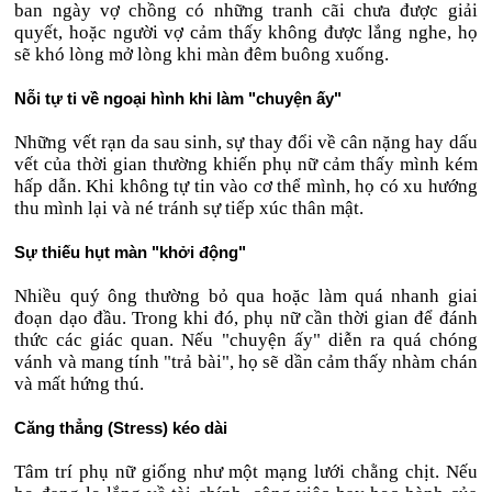
ban ngày vợ chồng có những tranh cãi chưa được giải
quyết, hoặc người vợ cảm thấy không được lắng nghe, họ
sẽ khó lòng mở lòng khi màn đêm buông xuống.
Nỗi tự ti về ngoại hình khi làm "chuyện ấy"
Những vết rạn da sau sinh, sự thay đổi về cân nặng hay dấu
vết của thời gian thường khiến phụ nữ cảm thấy mình kém
hấp dẫn. Khi không tự tin vào cơ thể mình, họ có xu hướng
thu mình lại và né tránh sự tiếp xúc thân mật.
Sự thiếu hụt màn "khởi động"
Nhiều quý ông thường bỏ qua hoặc làm quá nhanh giai
đoạn dạo đầu. Trong khi đó, phụ nữ cần thời gian để đánh
thức các giác quan. Nếu "chuyện ấy" diễn ra quá chóng
vánh và mang tính "trả bài", họ sẽ dần cảm thấy nhàm chán
và mất hứng thú.
Căng thẳng (Stress) kéo dài
Tâm trí phụ nữ giống như một mạng lưới chằng chịt. Nếu