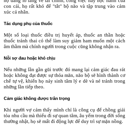
họ đang lo lắng về tài chính, công việc hay học hành của
con cái, họ rất khó để "tắt" bộ não và tập trung vào cảm
xúc cá nhân.
Tác dụng phụ của thuốc
Một số loại thuốc điều trị huyết áp, thuốc an thần hoặc
thuốc tránh thai có thể làm suy giảm ham muốn một cách
âm thầm mà chính người trong cuộc cũng không nhận ra.
Nỗi sợ đau hoặc khó chịu
Nếu những lần gần gũi trước đó mang lại cảm giác đau rát
hoặc không đạt được sự thỏa mãn, não bộ sẽ hình thành cơ
chế tự vệ, khiến họ nảy sinh tâm lý e dè và né tránh trong
những lần tiếp theo.
Cảm giác không được trân trọng
Khi người vợ cảm thấy mình chỉ là công cụ để chồng giải
tỏa nhu cầu mà thiếu đi sự quan tâm, âu yếm trong đời sống
thường nhật, họ sẽ mất đi động lực để duy trì sự mặn nồng.