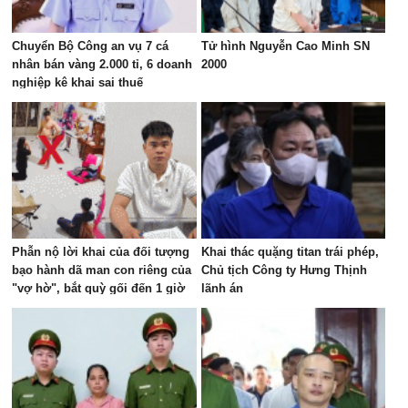
Chuyển Bộ Công an vụ 7 cá
Tử hình Nguyễn Cao Minh SN
nhân bán vàng 2.000 tỉ, 6 doanh
2000
nghiệp kê khai sai thuế
Phẫn nộ lời khai của đối tượng
Khai thác quặng titan trái phép,
bạo hành dã man con riêng của
Chủ tịch Công ty Hưng Thịnh
"vợ hờ", bắt quỳ gối đến 1 giờ
lãnh án
sáng