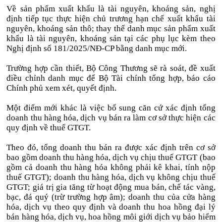
Về sản phẩm xuất khẩu là tài nguyên, khoáng sản, nghị
định tiếp tục thực hiện chủ trương hạn chế xuất khẩu tài
nguyên, khoáng sản thô; thay thế danh mục sản phẩm xuất
khẩu là tài nguyên, khoáng sản tại các phụ lục kèm theo
Nghị định số 181/2025/NĐ-CP bằng danh mục mới.
Trường hợp cần thiết, Bộ Công Thương sẽ rà soát, đề xuất
điều chỉnh danh mục để Bộ Tài chính tổng hợp, báo cáo
Chính phủ xem xét, quyết định.
Một điểm mới khác là việc bổ sung căn cứ xác định tổng
doanh thu hàng hóa, dịch vụ bán ra làm cơ sở thực hiện các
quy định về thuế GTGT.
Theo đó, tổng doanh thu bán ra được xác định trên cơ sở
bao gồm doanh thu hàng hóa, dịch vụ chịu thuế GTGT (bao
gồm cả doanh thu hàng hóa không phải kê khai, tính nộp
thuế GTGT); doanh thu hàng hóa, dịch vụ không chịu thuế
GTGT; giá trị gia tăng từ hoạt động mua bán, chế tác vàng,
bạc, đá quý (trừ trường hợp âm); doanh thu của cửa hàng
hóa, dịch vụ theo quy định và doanh thu hoa hồng đại lý
bán hàng hóa, dịch vụ, hoa hồng môi giới dịch vụ bảo hiểm