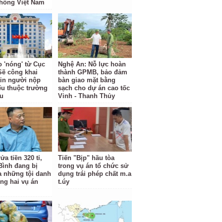
hông Việt Nam
o 'nóng' từ Cục
Nghệ An: Nỗ lực hoàn
Sẽ công khai
thành GPMB, bảo đảm
tin người nộp
bàn giao mặt bằng
ếu thuộc trường
sạch cho dự án cao tốc
u
Vinh - Thanh Thủy
ửa tiền 320 tỉ,
Tiến "Bịp" hầu tòa
Bình đang bị
trong vụ án tổ chức sử
ra những tội danh
dụng trái phép chất m.a
ong hai vụ án
t.úy