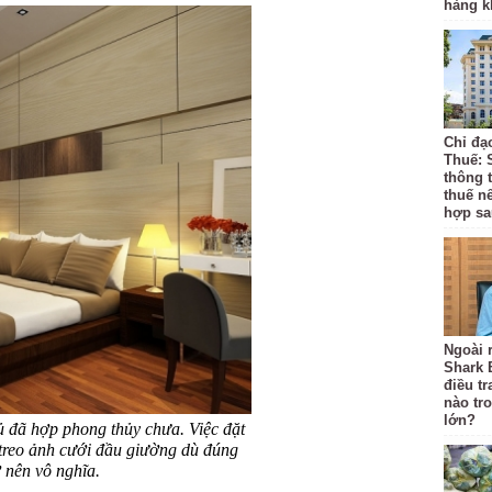
hàng k
Chỉ đạ
Thuế: 
thông 
thuế n
hợp sa
Ngoài r
Shark 
điều t
nào tr
lớn?
gủ đã hợp phong thủy chưa. Việc đặt
ì treo ảnh cưới đầu giường dù đúng
 nên vô nghĩa.