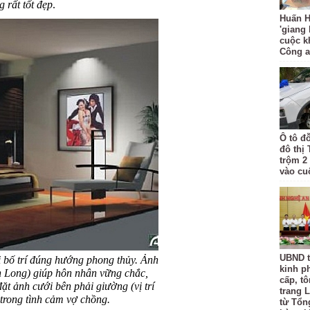
 rất tốt đẹp
.
Huấn H
'giang
cuộc k
Công 
Ô tô đ
đô thị
trộm 2
vào cu
UBND t
i bố trí đúng hướng phong thủy. Ảnh
kinh p
nh Long) giúp hôn nhân vững chắc,
cấp, tô
t ảnh cưới bên phải giường (vị trí
trang L
trong tình cảm vợ chồng.
từ Tổn