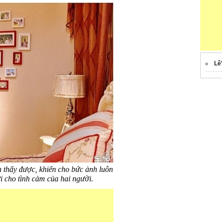
Lê
n thấy được, khiến cho bức ảnh luôn
i cho tình cảm của hai người.