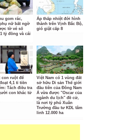
hu gom rác,
Áp thấp nhiệt đới hình
phụ nữ bất ngờ
thành trên Vịnh Bắc Bộ,
ược tờ vé số
gió giật cấp 8
1 tỷ đồng và cái
t con ruột để
Việt Nam có 1 vùng đất
oạt 4,1 tỉ tiền
sở hữu Di sản Thế giới
ểm: Tách điều tra
đầu tiên của Đông Nam
gười con khác tử
Á vừa được "Oscar của
ngành du lịch" đề cử,
là nơi tỷ phú Xuân
Trường đầu tư KDL tâm
linh 12.000 ha