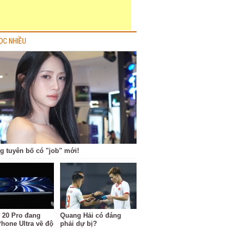
ỌC NHIỀU
g tuyên bố có "job" mới!
 20 Pro đang
Quang Hải có đáng
Phone Ultra về độ
phải dự bị?