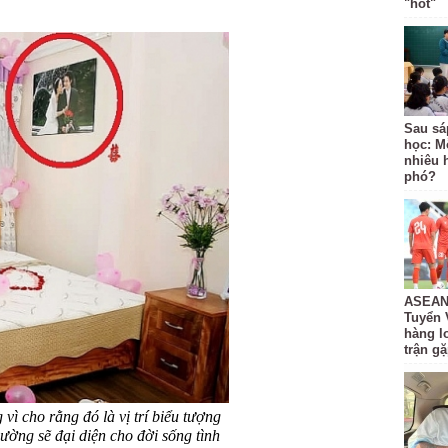
"hot"
Sau sá
học: M
nhiêu 
phó?
ASEAN 
Tuyển 
hàng lo
trận g
vì cho rằng đó là vị trí biểu tượng
ường sẽ đại diện cho đời sống tình