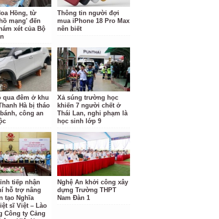
oa Hồng, từ
Thông tin người đợi
 hồ mạng' đến
mua iPhone 18 Pro Max
hám xét của Bộ
nên biết
an
ỗ qua đêm ở khu
Xả súng trường học
 Thanh Hà bị tháo
khiến 7 người chết ở
 bánh, công an
Thái Lan, nghi phạm là
ộc
học sinh lớp 9
ỉnh tiếp nhận
Nghệ An khởi công xây
hí hỗ trợ nâng
dựng Trường THPT
n tạo Nghĩa
Nam Đàn 1
iệt sĩ Việt – Lào
g Công ty Cảng