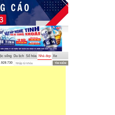
ộc sống
Du lịch
Số hóa
Nhà đẹp
Xe
8.928.730