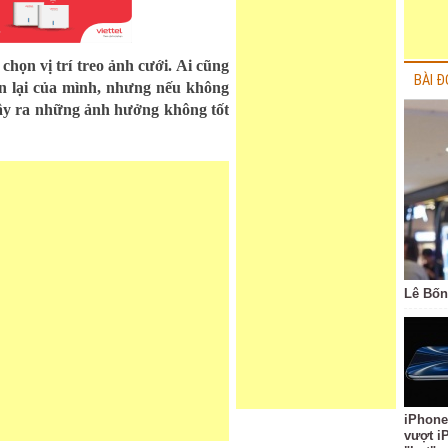
chọn vị trí treo ảnh cưới. Ai cũng
BÀI Đ
n lại của mình, nhưng nếu không
 gây ra những ảnh hưởng không tốt
Lê Bốn
iPhone
vượt i