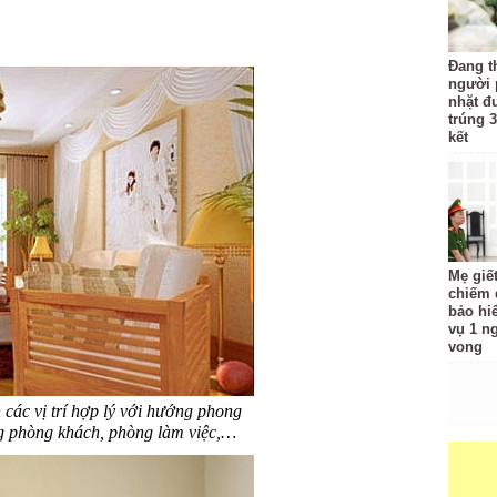
Đang t
người 
nhặt đ
trúng 3
kết
Mẹ giế
chiếm đ
bảo hi
vụ 1 n
vong
các vị trí hợp lý với hướng phong
ng phòng khách, phòng làm việc,…