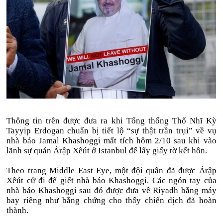
Thông tin trên được đưa ra khi Tổng thống Thổ Nhĩ Kỳ
Tayyip Erdogan chuẩn bị tiết lộ “sự thật trần trụi” về vụ
nhà báo Jamal Khashoggi mất tích hôm 2/10 sau khi vào
lãnh sự quán Ảrập Xêút ở Istanbul để lấy giấy tờ kết hôn.
Theo trang Middle East Eye, một đội quân đã được Ảrập
Xêút cử đi để giết nhà báo Khashoggi. Các ngón tay của
nhà báo Khashoggi sau đó được đưa về Riyadh bằng máy
bay riêng như bằng chứng cho thấy chiến dịch đã hoàn
thành.