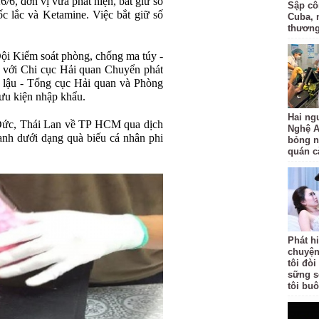
6, đơn vị vừa phát hiện, bắt giữ số
Sập côn
c lắc và Ketamine. Việc bắt giữ số
Cuba, 
thươn
Đội Kiểm soát phòng, chống ma túy -
 với Chi cục Hải quan Chuyển phát
 lậu - Tổng cục Hải quan và Phòng
ưu kiện nhập khẩu.
Hai ng
Đức, Thái Lan về TP HCM qua dịch
Nghệ A
anh dưới dạng quà biếu cá nhân phi
bỏng n
quán c
Phát h
chuyện
tôi đò
sững s
tôi bu