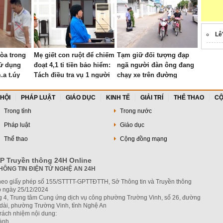
Lê
tòa trong
Mẹ giết con ruột để chiếm
Tạm giữ đối tượng đạp
sử dụng
đoạt 4,1 tỉ tiền bảo hiểm:
ngã người đàn ông đang
.a t.úy
Tách điều tra vụ 1 người
chạy xe trên đường
con khác tử vong
 HỘI
PHÁP LUẬT
GIÁO DỤC
KINH TẾ
GIẢI TRÍ
THỂ THAO
CỘ
Trong tỉnh
Trong nước
Pháp luật
Giáo dục
Thể thao
Cộng đồng mạng
P Truyền thông 24H Online
HÔNG TIN ĐIỆN TỬ NGHỆ AN 24H
heo giấy phép số 155/STTTT-GPTTĐTTH, Sở Thông tin và Truyền thông
 ngày 25/12/2024
ng 4, Trung tâm Cung ứng dịch vụ công phường Trường Vinh, số 26, đường
dài, phường Trường Vinh, tỉnh Nghệ An
trách nhiệm nội dung:
hành