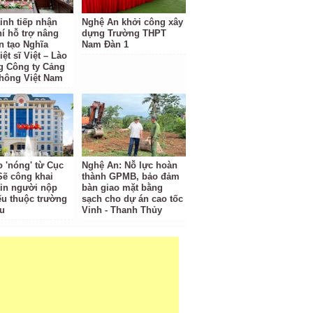
ỉnh tiếp nhận
Nghệ An khởi công xây
hí hỗ trợ nâng
dựng Trường THPT
n tạo Nghĩa
Nam Đàn 1
iệt sĩ Việt – Lào
g Công ty Cảng
hông Việt Nam
o 'nóng' từ Cục
Nghệ An: Nỗ lực hoàn
Sẽ công khai
thành GPMB, bảo đảm
tin người nộp
bàn giao mặt bằng
ếu thuộc trường
sạch cho dự án cao tốc
u
Vinh - Thanh Thủy