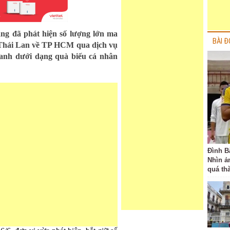
ăng đã phát hiện số lượng lớn ma
BÀI Đ
 Thái Lan về TP HCM qua dịch vụ
hanh dưới dạng quà biếu cá nhân
Đình B
Nhìn ả
quá th