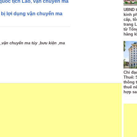
quốc tịch Lào, vận chuyển ma
UBND t
 bị lợi dụng vận chuyển ma
kinh p
cấp, tô
trang L
từ Tổn
hàng k
,
,
,
vận chuyển ma túy
bưu kiện
ma
Chỉ đạ
Thuế: 
thông 
thuế n
hợp sa