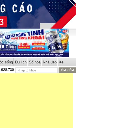
ộc sống
Du lịch
Số hóa
Nhà đẹp
Xe
8.928.730