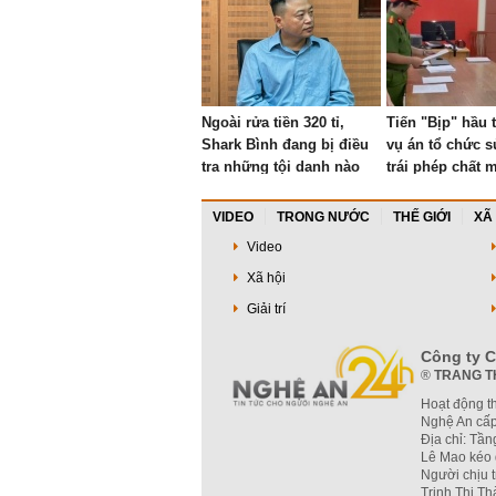
Ngoài rửa tiền 320 tỉ,
Tiến "Bịp" hầu 
Shark Bình đang bị điều
vụ án tổ chức 
tra những tội danh nào
trái phép chất m
trong hai vụ án lớn?
VIDEO
TRONG NƯỚC
THẾ GIỚI
XÃ
Video
Xã hội
Giải trí
Công ty C
®
TRANG T
Hoạt động t
Nghệ An cấp
Địa chỉ: Tầ
Lê Mao kéo 
Người chịu 
Trịnh Thị T