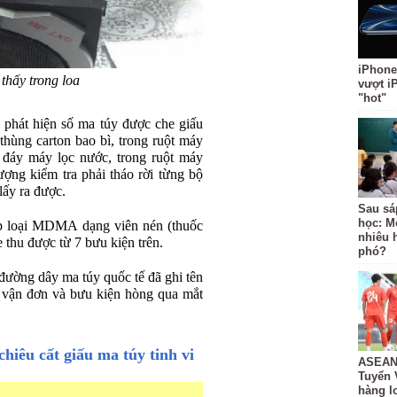
iPhone
thấy trong loa
vượt i
"hot"
 phát hiện số ma túy được che giấu
 thùng carton bao bì, trong ruột máy
ới đáy máy lọc nước, trong ruột máy
ượng kiểm tra phải tháo rời từng bộ
lấy ra được.
Sau sá
học: M
p loại MDMA dạng viên nén (thuốc
nhiêu 
 thu được từ 7 bưu kiện trên.
phó?
 đường dây ma túy quốc tế đã ghi tên
n vận đơn và bưu kiện hòng qua mắt
chiêu cất giấu ma túy tinh vi
ASEAN 
Tuyển 
hàng lo