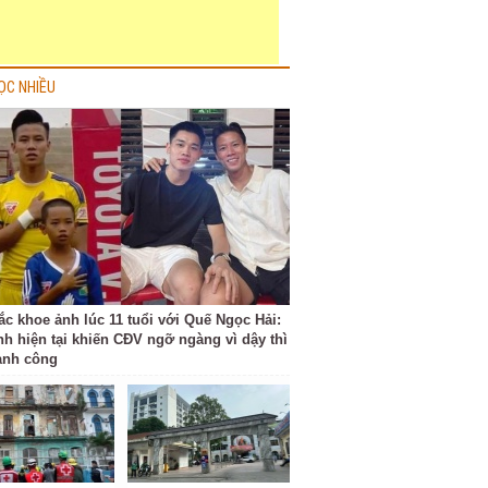
ỌC NHIỀU
ắc khoe ảnh lúc 11 tuổi với Quế Ngọc Hải:
nh hiện tại khiến CĐV ngỡ ngàng vì dậy thì
ành công