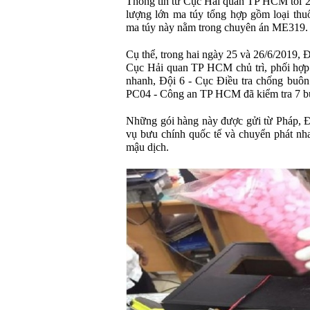
Thông tin từ Cục Hải quan TP HCM tối 26/
lượng lớn ma túy tổng hợp gồm loại thuố
ma túy này nằm trong chuyên án ME319.
Cụ thể, trong hai ngày 25 và 26/6/2019, 
Cục Hải quan TP HCM chủ trì, phối hợp
nhanh, Đội 6 - Cục Điều tra chống buôn
PC04 - Công an TP HCM đã kiểm tra 7 b
Những gói hàng này được gửi từ Pháp, 
vụ bưu chính quốc tế và chuyển phát nh
mậu dịch.