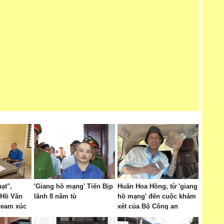
ạt",
'Giang hồ mạng' Tiến Bịp
Huấn Hoa Hồng, từ 'giang
 Hồ Văn
lãnh 8 năm tù
hồ mạng' đến cuộc khám
tream xúc
xét của Bộ Công an