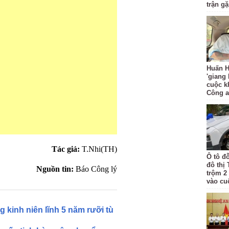
trận g
Huấn H
'giang
cuộc k
Công 
Tác giả:
T.Nhi(TH)
Ô tô đ
đô thị
Nguồn tin:
Báo Công lý
trộm 2
vào cu
kinh niên lĩnh 5 năm rưỡi tù