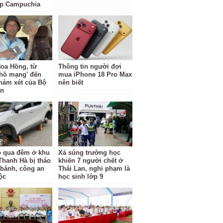
ặp Campuchia
oa Hồng, từ
Thông tin người đợi
 hồ mạng' đến
mua iPhone 18 Pro Max
hám xét của Bộ
nên biết
an
ỗ qua đêm ở khu
Xả súng trường học
 Thanh Hà bị tháo
khiến 7 người chết ở
 bánh, công an
Thái Lan, nghi phạm là
ộc
học sinh lớp 9