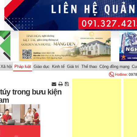
Xã hội
Pháp luật
Giáo dục
Kinh tế
Giải trí
Thể thao
Cộng đồng mạng
Cu
Hotline
: 097
túy trong bưu kiện
Nam