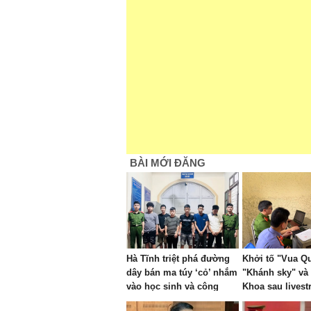
BÀI MỚI ĐĂNG
Hà Tĩnh triệt phá đường
Khởi tố "Vua Qu
dây bán ma túy ‘cỏ’ nhắm
"Khánh sky" và
vào học sinh và công
Khoa sau lives
nhân
phạm nhau