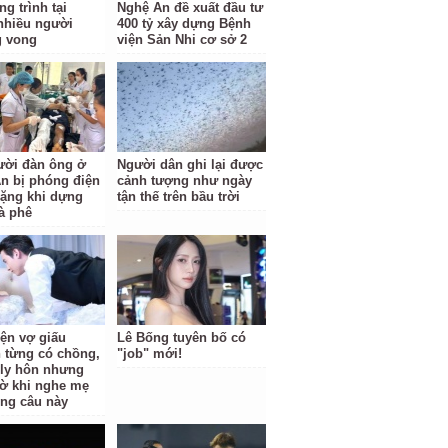
g trình tại
Nghệ An đề xuất đầu tư
nhiều người
400 tỷ xây dựng Bệnh
g vong
viện Sản Nhi cơ sở 2
ười đàn ông ở
Người dân ghi lại được
n bị phóng điện
cảnh tượng như ngày
ặng khi dựng
tận thế trên bầu trời
à phê
iện vợ giấu
Lê Bống tuyên bố có
 từng có chồng,
"job" mới!
i ly hôn nhưng
ờ khi nghe mẹ
ông câu này