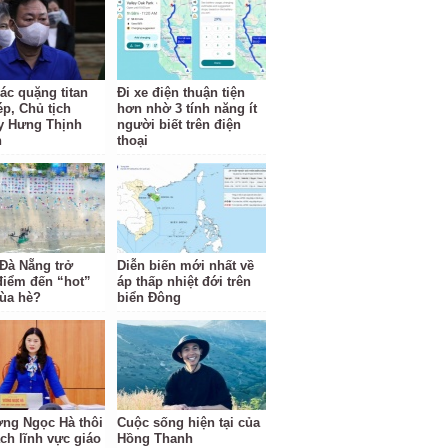
ác quặng titan
Đi xe điện thuận tiện
ép, Chủ tịch
hơn nhờ 3 tính năng ít
y Hưng Thịnh
người biết trên điện
n
thoại
 Đà Nẵng trở
Diễn biến mới nhất về
điểm đến “hot”
áp thấp nhiệt đới trên
ùa hè?
biển Đông
ng Ngọc Hà thôi
Cuộc sống hiện tại của
ách lĩnh vực giáo
Hồng Thanh