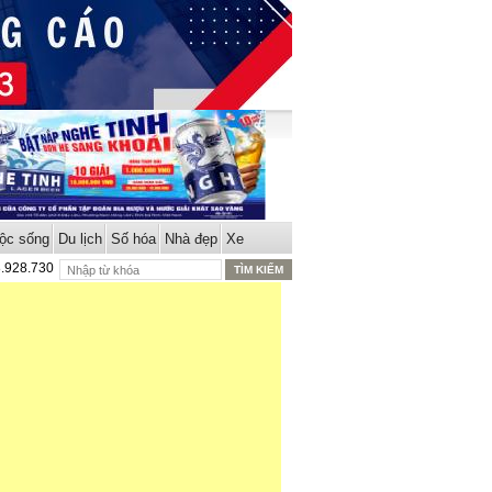
ộc sống
Du lịch
Số hóa
Nhà đẹp
Xe
8.928.730