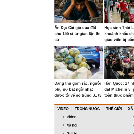
Ấn Độ: Cái giá quá đắt
Học sinh Thái L
cho 155 sĩ tử gian lận thi
khoảnh khắc ch
cử
giáo viên bị bắ
trước mặt
Đang thu gom rác, người
Hàn Quốc: 17 n
phụ nữ bất ngờ nhặt
đạt Michelin vi
được tờ vé số trúng 31 tỷ
toàn thực phẩm
đồng và cái kết
VIDEO
TRONG NƯỚC
THẾ GIỚI
XÃ
Video
Xã hội
Giải trí