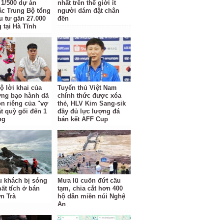
t 1/500 dự án
nhất trên thế giới ít
c Trung Bộ tổng
người dám đặt chân
u tư gần 27.000
đến
 tại Hà Tĩnh
ộ lời khai của
Tuyển thủ Việt Nam
ợng bạo hành dã
chính thức được xóa
n riêng của "vợ
thẻ, HLV Kim Sang-sik
ắt quỳ gối đến 1
đầy đủ lực lượng đá
ng
bán kết AFF Cup
u khách bị sóng
Mưa lũ cuốn đứt cầu
ất tích ở bán
tạm, chia cắt hơn 400
n Trà
hộ dân miền núi Nghệ
An