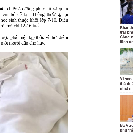
 một chiếc áo đồng phục nữ và quần
 em bé để lại. Thông thường, tại
học sinh thuộc khối lớp 7-10. Điều
rẻ mới chỉ 12-16 tuổi.
Khai th
trái ph
ược phát hiện kịp thời, vì thời điểm
Công t
lãnh á
 một người dân cho hay.
Vì sao
thành 
nhất m
Bà Vươ
phụ tr