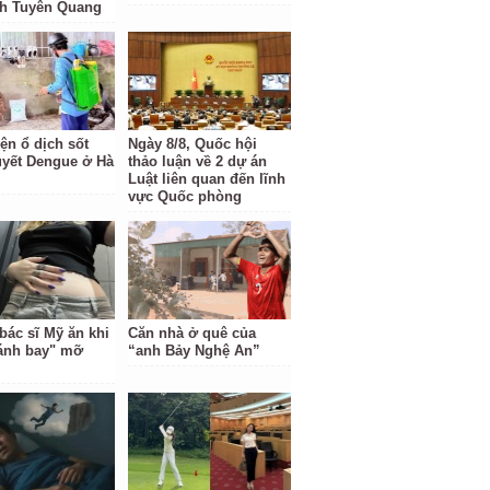
nh Tuyên Quang
ện ổ dịch sốt
Ngày 8/8, Quốc hội
uyết Dengue ở Hà
thảo luận về 2 dự án
Luật liên quan đến lĩnh
vực Quốc phòng
bác sĩ Mỹ ăn khi
Căn nhà ở quê của
ánh bay" mỡ
“anh Bảy Nghệ An”