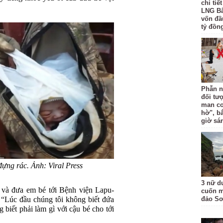
chi tiế
LNG Bắ
vốn đầ
tỷ đồng
Phẫn n
đối tư
man co
hờ", b
giờ sá
đựng rác. Ảnh: Viral Press
3 nữ d
 và đưa em bé tới Bệnh viện Lapu-
cuốn m
“Lúc đầu chúng tôi không biết đứa
đảo Sơ
 biết phải làm gì với cậu bé cho tới