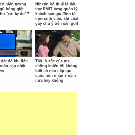
 có hiện tượng
Nữ cán bộ thuế là tiểu
gủ bỗng giật
thư RMIT từng quản lý
hư "rơi tự do”?
khách sạn gia đình từ
thời sinh viên, khí chất
gây chú ý trên sân golf
 đắt đỏ khi liên
Tiết lộ sốc của mẹ
 hoãn cập nhật
chồng khiến tôi không
ws
biết có nên tiếp tục
cuộc hôn nhân 7 năm
nữa hay không