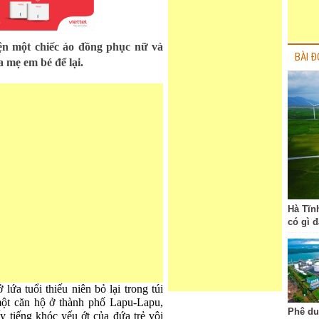
ện một chiếc áo đồng phục nữ và
BÀI Đ
 mẹ em bé để lại.
Hà Tĩn
có gì 
lứa tuổi thiếu niên bỏ lại trong túi
một căn hộ ở thành phố Lapu-Lapu,
Phê du
y tiếng khóc yếu ớt của đứa trẻ vội