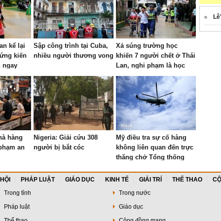
Lê
an kể lại
Sập công trình tại Cuba,
Xả súng trường học
ứng kiến
nhiều người thương vong
khiến 7 người chết ở Thái
n ngay
Lan, nghi phạm là học
sinh lớp 9
hà hàng
Nigeria: Giải cứu 308
Mỹ điều tra sự cố hàng
 phạm an
người bị bắt cóc
không liên quan đến trực
thăng chở Tổng thống
Trump
 HỘI
PHÁP LUẬT
GIÁO DỤC
KINH TẾ
GIẢI TRÍ
THỂ THAO
CỘ
Trong tỉnh
Trong nước
Pháp luật
Giáo dục
Thể thao
Cộng đồng mạng