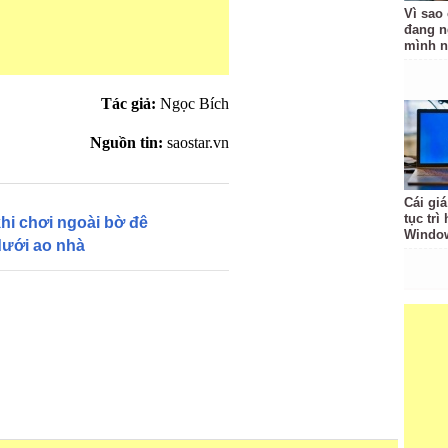
Vì sao
đang n
mình n
Tác giả:
Ngọc Bích
Nguồn tin:
saostar.vn
Cái giá
tục trì
hi chơi ngoài bờ đê
Windo
dưới ao nhà