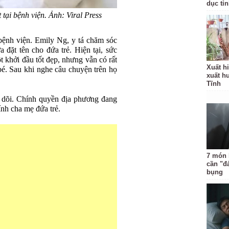
dục tỉ
tại bệnh viện. Ảnh: Viral Press
bệnh viện. Emily Ng, y tá chăm sóc
a đặt tên cho đứa trẻ. Hiện tại, sức
 khởi đầu tốt đẹp, nhưng vẫn có rất
Xuất hi
bé. Sau khi nghe câu chuyện trên họ
xuất h
Tĩnh
o dõi. Chính quyền địa phương đang
tính cha mẹ đứa trẻ.
7 món 
cần "đ
bụng