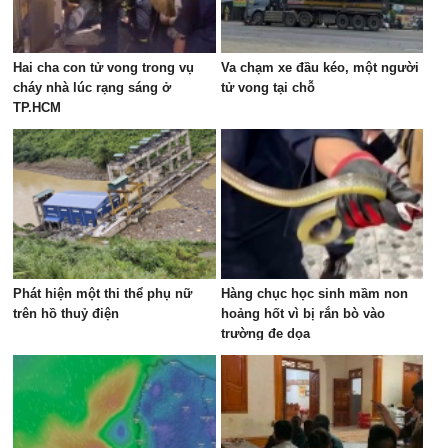
Hai cha con tử vong trong vụ
Va chạm xe đầu kéo, một người
cháy nhà lúc rạng sáng ở
tử vong tại chỗ
TP.HCM
Phát hiện một thi thể phụ nữ
Hàng chục học sinh mầm non
trên hồ thuỷ điện
hoảng hốt vì bị rắn bò vào
trường đe dọa