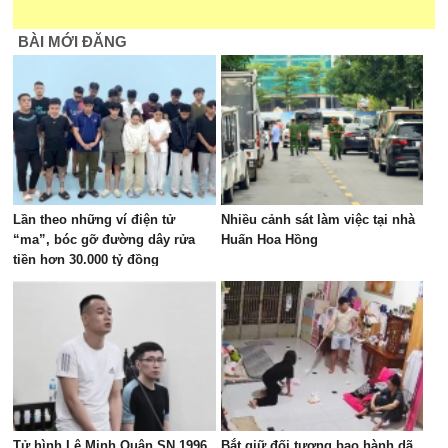
BÀI MỚI ĐĂNG
Lần theo những ví điện tử
Nhiều cảnh sát làm việc tại nhà
“ma”, bóc gỡ đường dây rửa
Huấn Hoa Hồng
tiền hơn 30.000 tỷ đồng
Tử hình Lê Minh Quân SN 1996
Bắt giữ đối tượng bạo hành dã