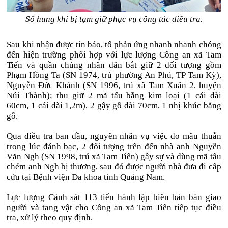
Số hung khí bị tạm giữ phục vụ công tác điều tra.
Sau khi nhận được tin báo, tổ phản ứng nhanh nhanh chóng
đến hiện trường phối hợp với lực lượng Công an xã Tam
Tiến và quần chúng nhân dân bắt giữ 2 đối tượng gồm
Phạm Hồng Ta (SN 1974, trú phường An Phú, TP Tam Kỳ),
Nguyễn Đức Khánh (SN 1996, trú xã Tam Xuân 2, huyện
Núi Thành); thu giữ 2 mã tấu bằng kim loại (1 cái dài
60cm, 1 cái dài 1,2m), 2 gậy gỗ dài 70cm, 1 nhị khúc bằng
gỗ.
Qua điều tra ban đầu, nguyên nhân vụ việc do mâu thuẫn
trong lúc đánh bạc, 2 đối tượng trên đến nhà anh Nguyễn
Văn Ngh (SN 1998, trú xã Tam Tiến) gây sự và dùng mã tấu
chém anh Ngh bị thương, sau đó được người nhà đưa đi cấp
cứu tại Bệnh viện Đa khoa tỉnh Quảng Nam.
Lực lượng Cảnh sát 113 tiến hành lập biên bản bàn giao
người và tang vật cho Công an xã Tam Tiến tiếp tục điều
tra, xử lý theo quy định.