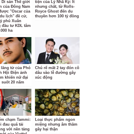
 Di sản Thế giới
tiện của Lý Nhã Kỳ: Ít
ên của Đông Nam
nhưng chất, từ Rolls-
được "Oscar của
Royce Ghost đến du
du lịch" đề cử,
thuyền hơn 100 tỷ đồng
 tỷ phú Xuân
 đầu tư KDL tâm
.000 ha
 lãng tử của Phó
Chú rể mất 2 tay đón cô
ch Hội Điện ảnh
dâu vào lễ đường gây
am khiến nữ đại
xúc động
u suốt 20 năm
ểm chạm Tammi:
Loại thực phẩm ngon
i đau quá tải
miệng nhưng âm thầm
ng với nền tảng
gây hại thận
mới của Viettel