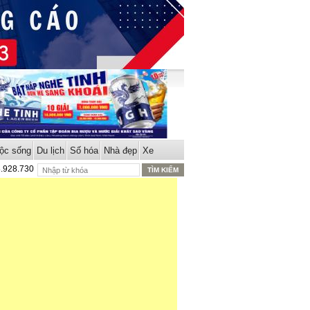
ộc sống
Du lịch
Số hóa
Nhà đẹp
Xe
8.928.730