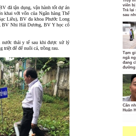
Truy l
viên bị
BV đã tận dụng, vận hành tốt dự án
Trả lạ
iển khai với vốn của Ngân hàng Thế
sau nh
(Bạc Liêu), BV đa khoa Phước Long
a, BV Nhi Hải Dương, BV Y học cổ
nước thải y tế sau khi được xử lý
triệt để để nuôi cá, trồng rau.
Tạm gi
ngã ng
đang c
đường
Căn nh
Huấn 