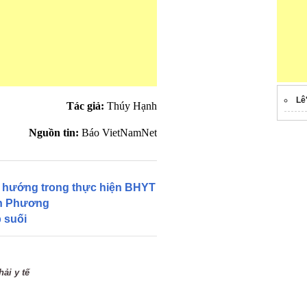
Lê
Tác giả:
Thúy Hạnh
Nguồn tin:
Báo VietNamNet
t hướng trong thực hiện BHYT
nh Phương
p suối
ải y tế