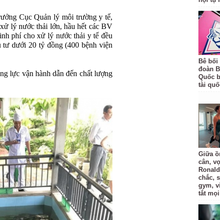
ưởng Cục Quản lý môi trường y tế,
 xử lý nước thải lớn, hầu hết các BV
inh phí cho xử lý nước thải y tế đều
 tư dưới 20 tỷ đồng (400 bệnh viện
Bê bối
đoàn B
ng lực vận hành dẫn đến chất lượng
Quốc bị
tài quố
Giữa ồ
cân, v
Ronald
chắc, 
gym, v
tắt mọi