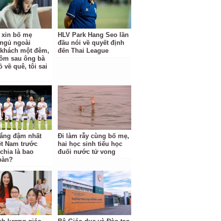
ỉ xin bố mẹ
HLV Park Hang Seo lần
ngủ ngoài
đầu nói về quyết định
khách một đêm,
đến Thai League
ôm sau ông bà
 về quê, tôi sai
hắng đậm nhất
Đi làm rẫy cùng bố mẹ,
ệt Nam trước
hai học sinh tiểu học
hia là bao
đuối nước tử vong
bàn?