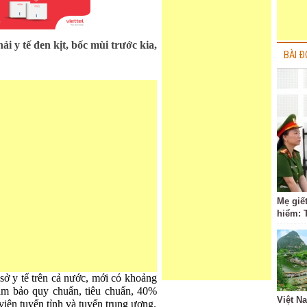
i y tế đen kịt, bốc mùi trước kia,
BÀI Đ
Mẹ giết
hiểm: 
 sở y tế trên cả nước, mới có khoảng
ảm bảo quy chuẩn, tiêu chuẩn, 40%
Việt N
viện tuyến tỉnh và tuyến trung ương.