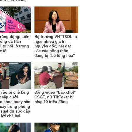
 rúng động: Liên
Bộ trưởng VHTT&DL lo
óng đá Hàn
ngại nhiều giá trị
 tố hối lộ trọng
nguyên gốc, nét đặc
c tế
sắc của nông thôn
đang bị "bê tông hóa"
n ào bị chê tăng
Đăng video "báo chốt"
ợ sắp cưới
CSGT, nữ TikToker bị
o khoe body săn
phạt 10 triệu đồng
sexy trong phòng
isual đủ sức dập
 lời chê bai