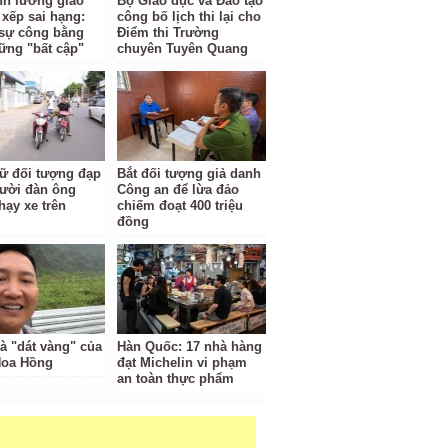
ĩnh lương giáo
Bộ Giáo dục và Đào tạo
 xếp sai hạng:
công bố lịch thi lại cho
i sự công bằng
Điểm thi Trường
ững "bất cập"
chuyên Tuyên Quang
ữ đối tượng đạp
Bắt đối tượng giả danh
ười đàn ông
Công an để lừa đảo
hạy xe trên
chiếm đoạt 400 triệu
đồng
à "dát vàng" của
Hàn Quốc: 17 nhà hàng
Hoa Hồng
đạt Michelin vi phạm
an toàn thực phẩm