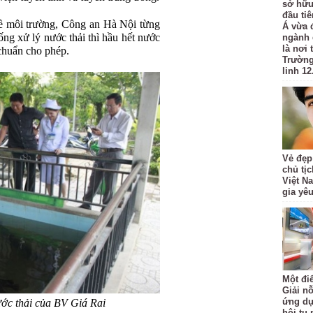
sở hữu
đầu ti
ề môi trường, Công an Hà Nội từng
Á vừa 
ng xử lý nước thải thì hầu hết nước
ngành 
là nơi
 chuẩn cho phép.
Trường
linh 12
Vẻ đẹp
chủ tị
Việt N
gia yê
Một đi
Giải nỗ
ứng dụ
ước thải của BV Giá Rai
hội tụ 