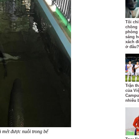
Tôi ch
chồng 
phòng 
sáng h
xách đồ
ở đâu?
Trận t
của Vi
Campuc
nhiêu 
ả mét được nuôi trong bể